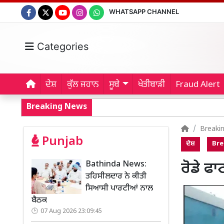
WHATSAPP CHANNEL
Categories
ਦੇਸ਼
ਕੁੱਲ ਜਹਾਨ
ਸੂਬੇ
ਖੇਤੀਬਾੜੀ
Fraud Alert
Breaking News
Breaki
Punjab
ਦੇਸ਼
Bre
Bathinda News:
ਰੋਡੇ ਫਾ
ਤਹਿਸੀਲਦਾਰ ਨੇ ਕੀਤੀ
ਸਿਆਸੀ ਪਾਰਟੀਆਂ ਨਾਲ
ਬੈਠਕ
07 Aug 2026 23:09:45