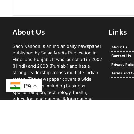
About Us
Links
Sach Kahoon is an Indian daily newspaper
About Us
published by Sajag Media Publication in
Contact Us
Hindi and Punjabi. It was launched in 2002
Privacy Poli
(Hindi) and 2003 (Punjabi) and has a
strong readership across multiple Indian
Terms and C
states. The newspaper covers a wide
PA
range of topics including business,
sports, religion, technology, health,
education, and national & international
news. It focuses on verified reporting and
unbiased journalism, with a team working
24/7 and a growing digital presence.