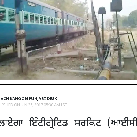
SACH KAHOON PUNJABI DESK
LISHED ON
JUN 25, 2017 05:30 AM IST
 ਲਾਏਗਾ ਇੰਟੀਗ੍ਰੇਟਿਡ ਸਰਕਿਟ (ਆਈਸੀ