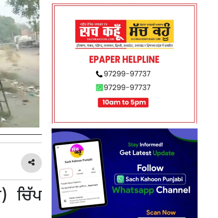
) ਚਿੱਪ