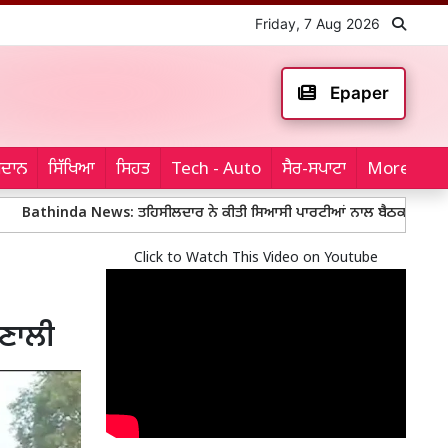
Friday, 7 Aug 2026
Epaper
ਮੈਦਾਨ
ਸਿੱਖਿਆ
ਸਿਹਤ
Tech - Auto
ਸੈਰ-ਸਪਾਟਾ
More...
da News: ਤਹਿਸੀਲਦਾਰ ਨੇ ਕੀਤੀ ਸਿਆਸੀ ਪਾਰਟੀਆਂ ਨਾਲ ਬੈਠਕ
Mohali Pol
Click to Watch This Video on Youtube
ਰਣਾਲੀ