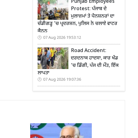
Punjab Employees
Protest: ਪੰਜਾਬ ਦੇ
ਮੁਲਾਜ਼ਮਾਂ ਤੇ ਪੈਨਸ਼ਨਰਾਂ ਦਾ
ਚੰਡੀਗੜ੍ਹ ’ਚ ਪ੍ਰਦਰਸ਼ਨ, ਪੁਲਿਸ ਨੇ ਚਲਾਏ ਵਾਟਰ
ਕੈਨਨ
07 Aug 2026 19:53:12
Road Accident:
ਦਰਦਨਾਕ ਹਾਦਸਾ, ਕਾਰ ਖੱਡ
’ਚ ਡਿੱਗੀ, ਪੰਜ ਦੀ ਮੌਤ, ਇੱਕ
ਲਾਪਤਾ
07 Aug 2026 19:07:36