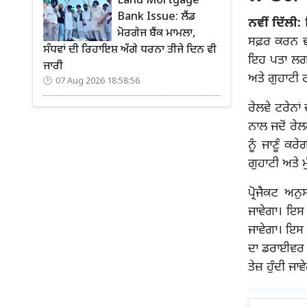
Land Mortgage
Bank Issue: ਲੈਂਡ
ਨਵੀਂ ਦਿੱਲੀ:
ਇ
ਮੋਰਗੇਜ ਬੈਂਕ ਮਾਮਲਾ,
ਸਫ਼ਰ ਕਰਨ ਵਾਲ
ਸੰਧਵਾਂ ਦੀ ਰਿਹਾਇਸ਼ ਅੱਗੇ ਧਰਨਾ ਤੀਜੇ ਦਿਨ ਵੀ
ਇਹ ਪਤਾ ਲਗਾਇ
ਜਾਰੀ
ਅਤੇ ਗੁਹਾਟੀ 
07 Aug 2026 18:58:56
ਰੇਲਵੇ ਟਰੇਨਾ
ਨਾਲ ਜਦੋਂ ਰੇਲ
ਨੂੰ ਜਾਣੂੰ ਕ
ਗੁਹਾਟੀ ਅਤੇ ਮ
ਪ੍ਰੋਜੈਕਟ ਅ
ਜਾਵੇਗਾ। ਇਸ 
ਜਾਵੇਗਾ। ਇਸ 
ਦਾ ਡਰਾਈਵਰ ਚੀ
ਤੇਜ਼ ਹੁੰਦੀ ਜਾਵ