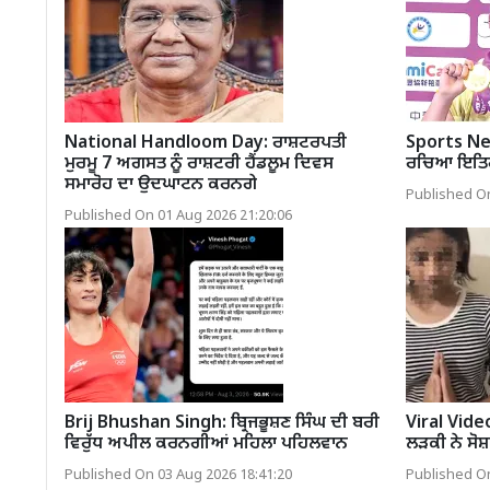
National Handloom Day: ਰਾਸ਼ਟਰਪਤੀ
Sports New
ਮੁਰਮੂ 7 ਅਗਸਤ ਨੂੰ ਰਾਸ਼ਟਰੀ ਹੈਂਡਲੂਮ ਦਿਵਸ
ਰਚਿਆ ਇਤਿ
ਸਮਾਰੋਹ ਦਾ ਉਦਘਾਟਨ ਕਰਨਗੇ
Published On
Published On 01 Aug 2026 21:20:06
Brij Bhushan Singh: ਬ੍ਰਿਜਭੂਸ਼ਣ ਸਿੰਘ ਦੀ ਬਰੀ
Viral Vid
ਵਿਰੁੱਧ ਅਪੀਲ ਕਰਨਗੀਆਂ ਮਹਿਲਾ ਪਹਿਲਵਾਨ
ਲੜਕੀ ਨੇ ਸੋਸ
Published On 03 Aug 2026 18:41:20
Published On