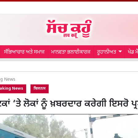
ਸੱਭਿਆਚਾਰ ਅਤੇ ਸਮਾਜ
ਮਾਨਵਤਾ ਭਲਾਈਕਾਰਜ
ਰੂਹਾਨੀਅਤ
ਖੇਡ 
Bathin
ng News
aking News
ਬਿਜਨਸ
ਟਕਾਂ ‘ਤੇ ਲੋਕਾਂ ਨੂੰ ਖ਼ਬਰਦਾਰ ਕਰੇਗੀ ਇਸਰੋ ਪ੍