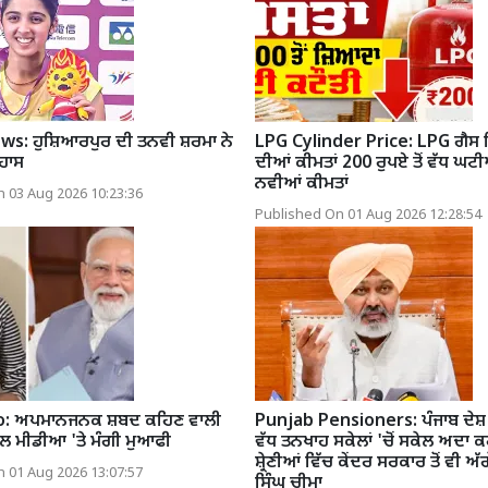
s: ਹੁਸ਼ਿਆਰਪੁਰ ਦੀ ਤਨਵੀ ਸ਼ਰਮਾ ਨੇ
LPG Cylinder Price: LPG ਗੈਸ 
ਹਾਸ
ਦੀਆਂ ਕੀਮਤਾਂ 200 ਰੁਪਏ ਤੋਂ ਵੱਧ ਘਟੀ
ਨਵੀਆਂ ਕੀਮਤਾਂ
 03 Aug 2026 10:23:36
Published On 01 Aug 2026 12:28:54
eo: ਅਪਮਾਨਜਨਕ ਸ਼ਬਦ ਕਹਿਣ ਵਾਲੀ
Punjab Pensioners: ਪੰਜਾਬ ਦੇਸ਼ '
਼ਲ ਮੀਡੀਆ 'ਤੇ ਮੰਗੀ ਮੁਆਫੀ
ਵੱਧ ਤਨਖਾਹ ਸਕੇਲਾਂ 'ਚੋਂ ਸਕੇਲ ਅਦਾ 
ਸ਼੍ਰੇਣੀਆਂ ਵਿੱਚ ਕੇਂਦਰ ਸਰਕਾਰ ਤੋਂ ਵੀ ਅ
 01 Aug 2026 13:07:57
ਸਿੰਘ ਚੀਮਾ