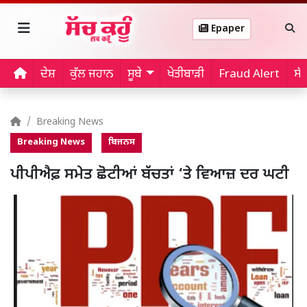
Epaper
ਦੇਸ਼
ਕੁੱਲ ਜਹਾਨ
ਸੂਬੇ
ਖੇਤੀਬਾੜੀ
Fraud Alert
ਸੱ
Breaking News
Breaking News
ਬਿਜਨਸ
ਪੀਪੀਐਫ਼ ਸਮੇਤ ਛੋਟੀਆਂ ਬੱਚਤਾਂ ‘ਤੇ ਵਿਆਜ਼ ਦਰ ਘਟੀ