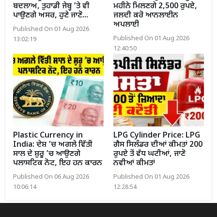
ਬਦਲਾਅ, ਤੁਹਾਡੀ ਜੇਬ੍ਹ ’ਤੇ ਵੀ
ਮਹੀਨੇ ਮਿਲਣਗੇ 2,500 ਰੁਪਏ,
ਪਾਉਣਗੇ ਅਸਰ, ਹੁਣੇ ਜਾਣੋ...
ਜਲਦੀ ਕਰੋ ਆਨਲਾਈਨ
ਅਪਲਾਈ
Published On 01 Aug 2026
Published On 01 Aug 2026
13:02:19
12:40:50
Plastic Currency in
LPG Cylinder Price: LPG
India: ਦੇਸ਼ ’ਚ ਅਗਲੇ ਵਿੱਤੀ
ਗੈਸ ਸਿਲੰਡਰ ਦੀਆਂ ਕੀਮਤਾਂ 200
ਸਾਲ ਦੇ ਸ਼ੁਰੂ ’ਚ ਆਉਣਗੇ
ਰੁਪਏ ਤੋਂ ਵੱਧ ਘਟੀਆਂ, ਜਾਣੋ
ਪਲਾਸਟਿਕ ਨੋਟ, ਇਹ ਹਨ ਕਾਰਨ
ਨਵੀਆਂ ਕੀਮਤਾਂ
Published On 06 Aug 2026
Published On 01 Aug 2026
10:06:14
12:28:54