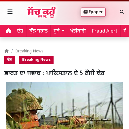
Epaper
ਦੇਸ਼
ਕੁੱਲ ਜਹਾਨ
ਸੂਬੇ
ਖੇਤੀਬਾੜੀ
Fraud Alert
ਸੱ
Breaking News
ਦੇਸ਼
Breaking News
ਭਾਰਤ ਦਾ ਜਵਾਬ : ਪਾਕਿਸਤਾਨ ਦੇ 5 ਫੌਜੀ ਢੇਰ