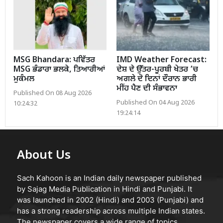
MSG Bhandara: ਪਵਿੱਤਰ
IMD Weather Forecast:
MSG ਭੰਡਾਰਾ ਭਲਕੇ, ਤਿਆਰੀਆਂ
ਦੇਸ਼ ਦੇ ਉੱਤਰ-ਪੂਰਬੀ ਖੇਤਰ ’ਚ
ਮੁਕੰਮਲ
ਅਗਲੇ ਦੋ ਦਿਨਾਂ ਦੌਰਾਨ ਭਾਰੀ
ਮੀਂਹ ਪੈਣ ਦੀ ਸੰਭਾਵਨਾ
Published On 08 Aug 2026
Published On 04 Aug 2026
10:24:32
19:24:14
About Us
Sach Kahoon is an Indian daily newspaper published
by Sajag Media Publication in Hindi and Punjabi. It
was launched in 2002 (Hindi) and 2003 (Punjabi) and
has a strong readership across multiple Indian states.
The newspaper covers a wide range of topics