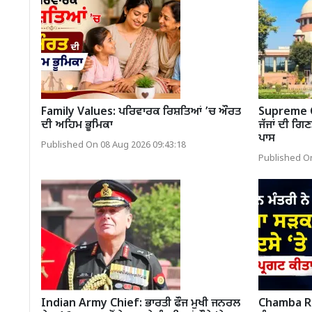
Family Values: ਪਰਿਵਾਰਕ ਰਿਸ਼ਤਿਆਂ ’ਚ ਔਰਤ
Supreme C
ਦੀ ਅਹਿਮ ਭੂਮਿਕਾ
ਜੱਜਾਂ ਦੀ ਗਿ
ਪਾਸ
Published On 08 Aug 2026 09:43:18
Published On
Indian Army Chief: ਭਾਰਤੀ ਫੌਜ ਮੁਖੀ ਜਨਰਲ
Chamba Roa