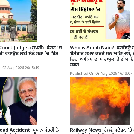
ourt Judges: ਸੁਪਰੀਮ ਕੋਰਟ ’ਚ
Who is Auqib Nabi?: ਕਰਫਿਊ ਸਮੇਂ
ਣਤੀ ਵਧਾਉਣ ਲਈ ਲੋਕ ਸਭਾ ’ਚ ਬਿੱਲ
ਬੱਲੇਬਾਜ਼ ਸਮਝ ਕਰਦੇ ਸਨ ਅਭਿਆਸ, ਕੁੱ
ਰਿਹਾ ਆਕਿਬ ਦਾ ਬਾਰਾਮੂਲਾ ਤੋਂ ਟੀਮ ਇ
ਸਫਰ
 03 Aug 2026 20:15:49
Published On 03 Aug 2026 16:13:07
d Accident: ਪ੍ਰਧਾਨ ਮੰਤਰੀ ਨੇ
Railway News: ਰੇਲਵੇ ਸਟੇਸ਼ਨ 'ਤੇ ਪੈਸ