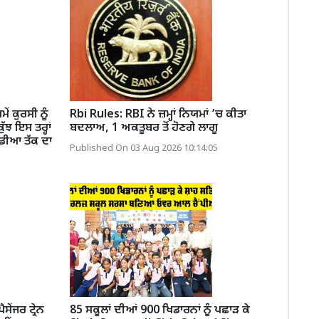
 ਕੁਰਸੀ ਨੂੰ
Rbi Rules: RBI ਨੇ ਜ਼ਮ੍ਹਾਂ ਨਿਯਮਾਂ ’ਚ ਕੀਤਾ
ਝ ਇਸ ਤਰ੍ਹਾਂ
ਬਦਲਾਅ, 1 ਅਕਤੂਬਰ ਤੋਂ ਹੋਣਗੇ ਲਾਗੂ
ੰਡੀਆ ਤੱਕ ਦਾ
Published On 03 Aug 2026 10:14:05
ੇਂਜਰ ਟ੍ਰੇਨ
85 ਸਕੂਲਾਂ ਦੀਆਂ 900 ਖਿਡਾਰਨਾਂ ਨੂੰ ਪਛਾੜ ਕੇ