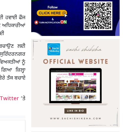
 ਲਈ ਹਵਾਈ ਫੌਜ
ਦੇ ਅਧਿਕਾਰੀਆਂ
ਗਈ
ੰ ਬਚਾਉਣ ਲਈ
 ਸੁਰਿੰਦਰਨਗਰ
ਵਿਅਕਤੀਆਂ ਨੂੰ
 ਗਿਆ ਜ਼ਿਲ੍ਹਾ
ਵੇਰੇ ਤੱਕ ਬਚਾਏ
Twitter
‘ਤੇ