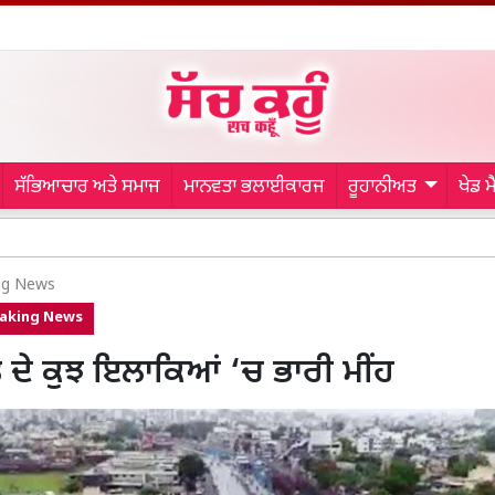
ਸੱਭਿਆਚਾਰ ਅਤੇ ਸਮਾਜ
ਮਾਨਵਤਾ ਭਲਾਈਕਾਰਜ
ਰੂਹਾਨੀਅਤ
ਖੇਡ 
Jalandha
ng News
aking News
 ਦੇ ਕੁਝ ਇਲਾਕਿਆਂ ‘ਚ ਭਾਰੀ ਮੀਂਹ