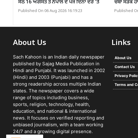
ਸੇਠ 16 ਅਗਸਤ ਤੋਂ ਨੇਪਾਲ ਦੇ ਪੰਜ ਦਿਨਾਂ ਦੌਰੇ ’ਤੇ
ਚੰਬਾ ਸੜਕ ਹਾਦ
Published On 06 Aug 2026 16:19:23
Published On
About Us
Links
Sach Kahoon is an Indian daily newspaper
About Us
published by Sajag Media Publication in
Contact Us
Hindi and Punjabi. It was launched in 2002
Privacy Poli
(Hindi) and 2003 (Punjabi) and has a
strong readership across multiple Indian
Terms and C
states. The newspaper covers a wide
range of topics including business,
sports, religion, technology, health,
education, and national & international
news. It focuses on verified reporting and
unbiased journalism, with a team working
24/7 and a growing digital presence.