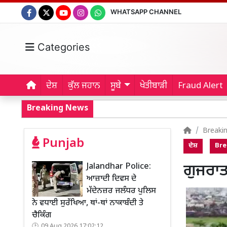
WHATSAPP CHANNEL
Categories
ਦੇਸ਼
ਕੁੱਲ ਜਹਾਨ
ਸੂਬੇ
ਖੇਤੀਬਾੜੀ
Fraud Alert
Breaking News
Breaki
Punjab
ਦੇਸ਼
Bre
Jalandhar Police:
ਗੁਜਰਾਤ
ਆਜ਼ਾਦੀ ਦਿਵਸ ਦੇ
ਮੱਦੇਨਜ਼ਰ ਜਲੰਧਰ ਪੁਲਿਸ
ਨੇ ਵਧਾਈ ਸੁਰੱਖਿਆ, ਥਾਂ-ਥਾਂ ਨਾਕਾਬੰਦੀ ਤੇ
ਚੈਕਿੰਗ
09 Aug 2026 17:02:12