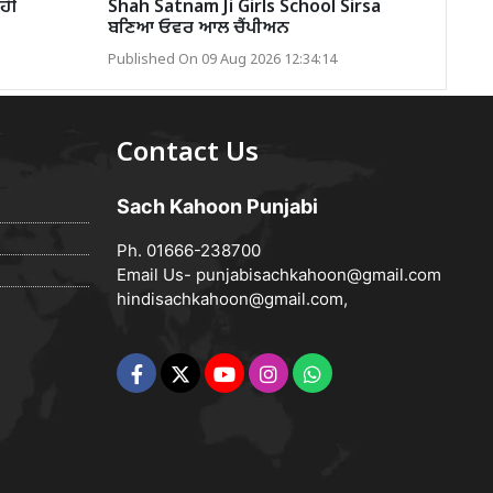
ਹੀਂ
Shah Satnam Ji Girls School Sirsa
ਬਣਿਆ ਓਵਰ ਆਲ ਚੈਂਪੀਅਨ
Published On 09 Aug 2026 12:34:14
Contact Us
Sach Kahoon Punjabi
Ph. 01666-238700
Email Us-
punjabisachkahoon@gmail.com
hindisachkahoon@gmail.com
,