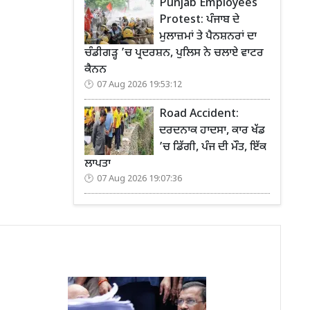
Punjab Employees
Protest: ਪੰਜਾਬ ਦੇ
ਮੁਲਾਜ਼ਮਾਂ ਤੇ ਪੈਨਸ਼ਨਰਾਂ ਦਾ
ਚੰਡੀਗੜ੍ਹ ’ਚ ਪ੍ਰਦਰਸ਼ਨ, ਪੁਲਿਸ ਨੇ ਚਲਾਏ ਵਾਟਰ
ਕੈਨਨ
07 Aug 2026 19:53:12
Road Accident:
ਦਰਦਨਾਕ ਹਾਦਸਾ, ਕਾਰ ਖੱਡ
’ਚ ਡਿੱਗੀ, ਪੰਜ ਦੀ ਮੌਤ, ਇੱਕ
ਲਾਪਤਾ
07 Aug 2026 19:07:36