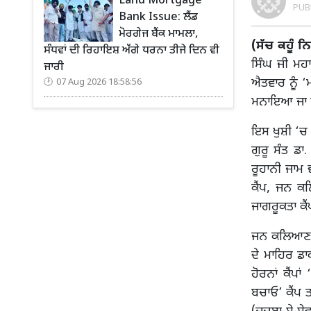
Land Mortgage
PUB
Bank Issue: ਲੈਂਡ
ਮੋਰਗੇਜ ਬੈਂਕ ਮਾਮਲਾ,
(ਸੱਚ ਕਹੂੰ 
ਸੰਧਵਾਂ ਦੀ ਰਿਹਾਇਸ਼ ਅੱਗੇ ਧਰਨਾ ਤੀਜੇ ਦਿਨ ਵੀ
ਸਿੰਘ ਜੀ ਮਹ
ਜਾਰੀ
ਐਤਵਾਰ ਨੂੰ 
07 Aug 2026 18:58:56
ਮਨਾਇਆ ਜਾ ਰ
ਇਸ ਖੁਸ਼ੀ ‘ਚ 
ਗੁਰੂ ਸੰਤ ਡ
ਰੂਹਾਨੀ ਜਾਮ
ਕੈਂਪ, ਜਨ ਕ
ਜਾਗਰੂਕਤਾ ਕੈਂ
ਜਨ ਕਲਿਆਣ ਪ
ਦੇ ਮਾਹਿਰ ਡਾ
ਹੋਰਨਾਂ ਕੈਂਪ
ਬਚਾਓ’ ਕੈਂਪ ਤ