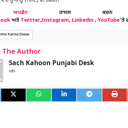
ਾਦਾਰ ਰੂ-ਬ-ਰੂ ਨਾਈਟ) ਵੀ ਹੋਵੇਗੀ।
ੋਰ
ਅਪਡੇਟ
ਹਾਸਲ ਕਰਨ
book
ਅਤੇ
Twitter
,
Instagram
,
Linkedin
,
YouTube
‘ਤੇ 
hmo Karma Diwas
 The Author
Sach Kahoon Punjabi Desk
sds