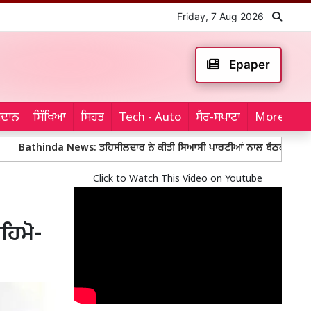
Friday, 7 Aug 2026
Epaper
ਮੈਦਾਨ
ਸਿੱਖਿਆ
ਸਿਹਤ
Tech - Auto
ਸੈਰ-ਸਪਾਟਾ
More...
da News: ਤਹਿਸੀਲਦਾਰ ਨੇ ਕੀਤੀ ਸਿਆਸੀ ਪਾਰਟੀਆਂ ਨਾਲ ਬੈਠਕ
Mohali Pol
Click to Watch This Video on Youtube
ਹਿਮੋ-