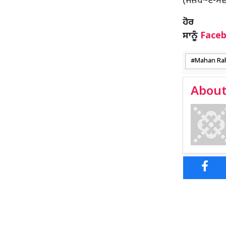
(ਜਜ਼ਬਾ-ਏ-ਸੇਵ
ਹ
ਸਾਨੂੰ
Face
Mahan Ra
About