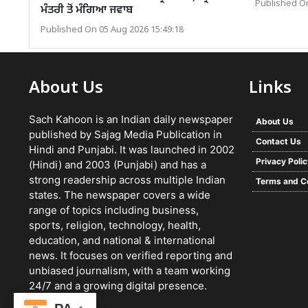
Published On
ਮੰਤਰੀ ਤੋਂ ਮੰਗਿਆ ਜਵਾਬ
Published On 05 Aug 2026 15:49:18
About Us
Links
Sach Kahoon is an Indian daily newspaper
About Us
published by Sajag Media Publication in
Contact Us
Hindi and Punjabi. It was launched in 2002
Privacy Poli
(Hindi) and 2003 (Punjabi) and has a
strong readership across multiple Indian
Terms and C
states. The newspaper covers a wide
range of topics including business,
sports, religion, technology, health,
education, and national & international
news. It focuses on verified reporting and
unbiased journalism, with a team working
24/7 and a growing digital presence.