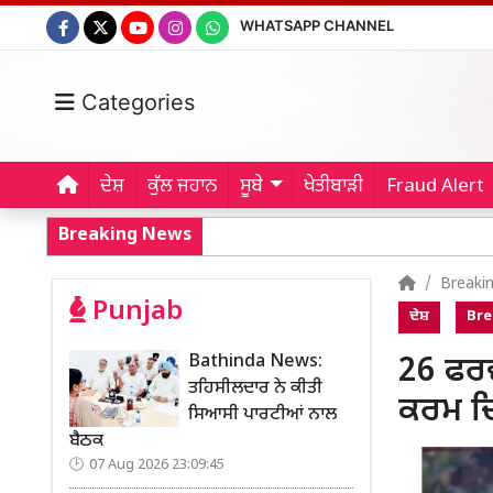
WHATSAPP CHANNEL
Categories
ਦੇਸ਼
ਕੁੱਲ ਜਹਾਨ
ਸੂਬੇ
ਖੇਤੀਬਾੜੀ
Fraud Alert
Breaking News
Breaki
Punjab
ਦੇਸ਼
Bre
Bathinda News:
26 ਫਰਵ
ਤਹਿਸੀਲਦਾਰ ਨੇ ਕੀਤੀ
ਕਰਮ ਦ
ਸਿਆਸੀ ਪਾਰਟੀਆਂ ਨਾਲ
ਬੈਠਕ
07 Aug 2026 23:09:45