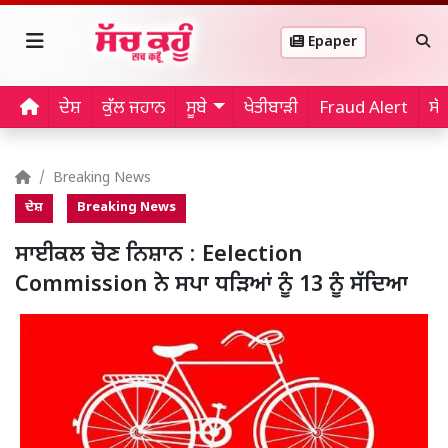
Epaper
ਦੇਸ਼
ਕੁੱਲ ਜਹਾਨ
ਸੂਬੇ
ਖੇਤੀਬਾੜੀ
Fraud Alert
ਸੱ
Breaking News
ਦੇਸ਼
Breaking News
ਸਾਈਕਲ ਚੋਣ ਨਿਸ਼ਾਨ : Eelection
Commission ਨੇ ਸਪਾ ਧੜਿਆਂ ਨੂੰ 13 ਨੂੰ ਸੱਦਿਆ