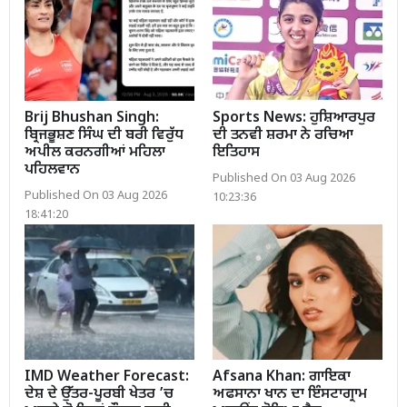
Brij Bhushan Singh:
Sports News: ਹੁਸ਼ਿਆਰਪੁਰ
ਬ੍ਰਿਜਭੂਸ਼ਣ ਸਿੰਘ ਦੀ ਬਰੀ ਵਿਰੁੱਧ
ਦੀ ਤਨਵੀ ਸ਼ਰਮਾ ਨੇ ਰਚਿਆ
ਅਪੀਲ ਕਰਨਗੀਆਂ ਮਹਿਲਾ
ਇਤਿਹਾਸ
ਪਹਿਲਵਾਨ
Published On 03 Aug 2026
Published On 03 Aug 2026
10:23:36
18:41:20
IMD Weather Forecast:
Afsana Khan: ਗਾਇਕਾ
ਦੇਸ਼ ਦੇ ਉੱਤਰ-ਪੂਰਬੀ ਖੇਤਰ ’ਚ
ਅਫਸਾਨਾ ਖਾਨ ਦਾ ਇੰਸਟਾਗ੍ਰਾਮ