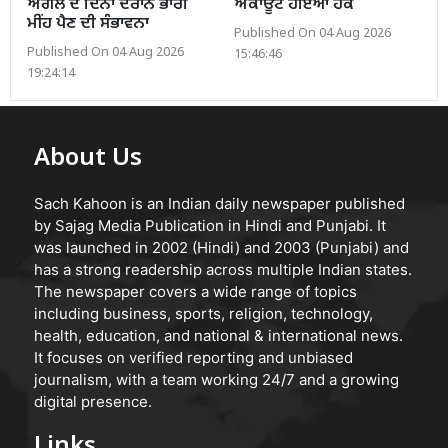
ਅਗਲੇ ਦੋ ਦਿਨਾਂ ਦੌਰਾਨ ਭਾਰੀ
ਅਕਾਊਂਟ ਹੋਇਆ ਹੈਕ
ਮੀਂਹ ਪੈਣ ਦੀ ਸੰਭਾਵਨਾ
Published On 04 Aug 2026
Published On 04 Aug 2026
15:46:46
19:24:14
About Us
Sach Kahoon is an Indian daily newspaper published
by Sajag Media Publication in Hindi and Punjabi. It
was launched in 2002 (Hindi) and 2003 (Punjabi) and
has a strong readership across multiple Indian states.
The newspaper covers a wide range of topics
including business, sports, religion, technology,
health, education, and national & international news.
It focuses on verified reporting and unbiased
journalism, with a team working 24/7 and a growing
digital presence.
Links