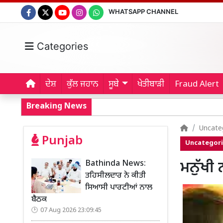
WHATSAPP CHANNEL
Categories
ਦੇਸ਼
ਕੁੱਲ ਜਹਾਨ
ਸੂਬੇ
ਖੇਤੀਬਾੜੀ
Fraud Alert
Breaking News
Uncate
Punjab
Uncategor
Bathinda News:
ਮਨੁੱਖੀ
ਤਹਿਸੀਲਦਾਰ ਨੇ ਕੀਤੀ
ਸਿਆਸੀ ਪਾਰਟੀਆਂ ਨਾਲ
ਬੈਠਕ
07 Aug 2026 23:09:45