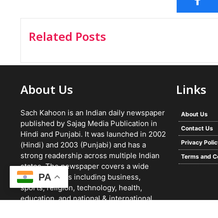
Related Posts
About Us
Links
Sach Kahoon is an Indian daily newspaper
About Us
published by Sajag Media Publication in
Contact Us
Hindi and Punjabi. It was launched in 2002
Privacy Poli
(Hindi) and 2003 (Punjabi) and has a
strong readership across multiple Indian
Terms and C
states. The newspaper covers a wide
PA
range of topics including business,
sports, religion, technology, health,
education, and national & international
news. It focuses on verified reporting and