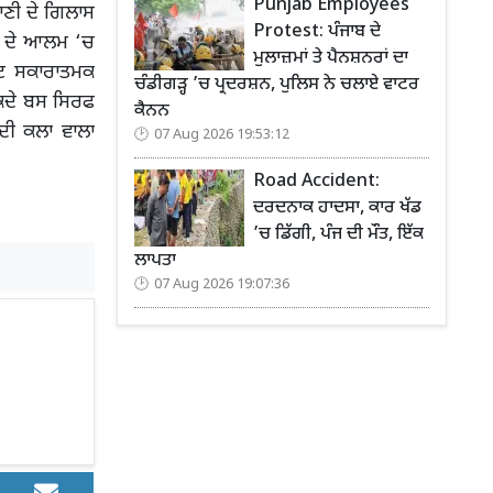
Punjab Employees
ਾਣੀ ਦੇ ਗਿਲਾਸ
Protest: ਪੰਜਾਬ ਦੇ
ੀ ਦੇ ਆਲਮ ‘ਚ
ਮੁਲਾਜ਼ਮਾਂ ਤੇ ਪੈਨਸ਼ਨਰਾਂ ਦਾ
ਟ ਸਕਾਰਾਤਮਕ
ਚੰਡੀਗੜ੍ਹ ’ਚ ਪ੍ਰਦਰਸ਼ਨ, ਪੁਲਿਸ ਨੇ ਚਲਾਏ ਵਾਟਰ
ੜਕਦੇ ਬਸ ਸਿਰਫ
ਕੈਨਨ
ਦੀ ਕਲਾ ਵਾਲਾ
07 Aug 2026 19:53:12
Road Accident:
ਦਰਦਨਾਕ ਹਾਦਸਾ, ਕਾਰ ਖੱਡ
’ਚ ਡਿੱਗੀ, ਪੰਜ ਦੀ ਮੌਤ, ਇੱਕ
ਲਾਪਤਾ
07 Aug 2026 19:07:36