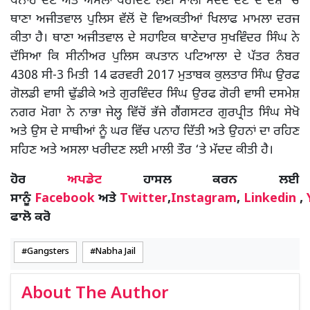
ਪਨਾਹ ਦੇਣ ਅਤੇ ਅਸਲਾ ਖਰੀਦਣ ਲਈ ਮਾਲੀ ਮੱਦਦ ਦੇਣ ਦੇ ਦੋਸ਼ ‘ਚ
ਥਾਣਾ ਅਜੀਤਵਾਲ ਪੁਲਿਸ ਵੱਲੋਂ ਦੋ ਵਿਅਕਤੀਆਂ ਖਿਲਾਫ ਮਾਮਲਾ ਦਰਜ
ਕੀਤਾ ਹੈ। ਥਾਣਾ ਅਜੀਤਵਾਲ ਦੇ ਸਹਾਇਕ ਥਾਣੇਦਾਰ ਸੁਖਵਿੰਦਰ ਸਿੰਘ ਨੇ
ਦੱਸਿਆ ਕਿ ਸੀਨੀਅਰ ਪੁਲਿਸ ਕਪਤਾਨ ਪਟਿਆਲਾ ਦੇ ਪੱਤਰ ਨੰਬਰ
4308 ਸੀ-3 ਮਿਤੀ 14 ਫਰਵਰੀ 2017 ਮੁਤਾਬਕ ਕੁਲਤਾਰ ਸਿੰਘ ਉਰਫ
ਗੋਲਡੀ ਵਾਸੀ ਢੁੱਡੀਕੇ ਅਤੇ ਗੁਰਵਿੰਦਰ ਸਿੰਘ ਉਰਫ ਗੋਰੀ ਵਾਸੀ ਦਸਮੇਸ਼
ਨਗਰ ਮੋਗਾ ਨੇ ਨਾਭਾ ਜੇਲ੍ਹ ਵਿੱਚੋਂ ਭੱਜੇ ਗੈਂਗਸਟਰ ਗੁਰਪ੍ਰੀਤ ਸਿੰਘ ਸੇਖੋ
ਅਤੇ ਉਸ ਦੇ ਸਾਥੀਆਂ ਨੂੰ ਘਰ ਵਿੱਚ ਪਨਾਹ ਦਿੱਤੀ ਅਤੇ ਉਹਨਾਂ ਦਾ ਰਹਿਣ
ਸਹਿਣ ਅਤੇ ਅਸਲਾ ਖਰੀਦਣ ਲਈ ਮਾਲੀ ਤੌਰ ‘ਤੇ ਮੱਦਦ ਕੀਤੀ ਹੈ।
ਹੋਰ
ਅਪਡੇਟ
ਹਾਸਲ ਕਰਨ ਲਈ
ਸਾਨੂੰ
Facebook
ਅਤੇ
Twitter
,
Instagram
,
Linkedin
,
ਫਾਲੋ ਕਰੋ
Gangsters
Nabha Jail
About The Author