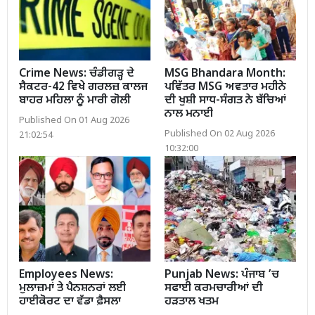
Crime News: ਚੰਡੀਗੜ੍ਹ ਦੇ
MSG Bhandara Month:
ਸੈਕਟਰ-42 ਵਿਖੇ ਗਰਲਜ਼ ਕਾਲਜ
ਪਵਿੱਤਰ MSG ਅਵਤਾਰ ਮਹੀਨੇ
ਬਾਹਰ ਮਹਿਲਾ ਨੂੰ ਮਾਰੀ ਗੋਲੀ
ਦੀ ਖੁਸ਼ੀ ਸਾਧ-ਸੰਗਤ ਨੇ ਬੱਚਿਆਂ
ਨਾਲ ਮਨਾਈ
Published On 01 Aug 2026
Published On 02 Aug 2026
21:02:54
10:32:00
Employees News:
Punjab News: ਪੰਜਾਬ ’ਚ
ਮੁਲਾਜ਼ਮਾਂ ਤੇ ਪੈਨਸ਼ਨਰਾਂ ਲਈ
ਸਫਾਈ ਕਰਮਚਾਰੀਆਂ ਦੀ
ਹਾਈਕੋਰਟ ਦਾ ਵੱਡਾ ਫ਼ੈਸਲਾ
ਹੜਤਾਲ ਖਤਮ