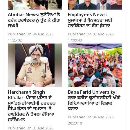
Abohar News: ਲੁਟੇਰਿਆਂ ਨੇ
Employees News:
ਟਰੱਕ ਡਰਾਇਵਰ ਨੂੰ ਕੁੱਟ ਕੇ ਕੀਤਾ
ਮੁਲਾਜ਼ਮਾਂ ਤੇ ਪੈਨਸ਼ਨਰਾਂ ਲਈ
ਜ਼ਖ਼ਮੀ
ਹਾਈਕੋਰਟ ਦਾ ਵੱਡਾ ਫ਼ੈਸਲਾ
Published On 04 Aug 2026
Published On 03 Aug 2026
11:25:02
17:09:49
Harcharan Singh
Baba Farid University:
Bhullar: ਪੰਜਾਬ ਪੁਲਿਸ ਦੇ
ਬਾਬਾ ਫਰੀਦ ਯੂਨੀਵਰਸਿਟੀ ਅੱਗੇ
ਮੁਅੱਤਲ ਡੀਆਈਜੀ ਹਰਚਰਨ
ਵਿਦਿਆਰਥੀਆਂ ਦਾ ਵਿਸ਼ਾਲ
ਸਿੰਘ ਭੁੱਲਰ ਦੀ ਜ਼ਮਾਨਤ ’ਤੇ
ਧਰਨਾ
ਹਾਈਕੋਰਟ ਨੇ ਫੈਸਲਾ ਰੱਖਿਆ
Published On 04 Aug 2026
ਸੁਰੱਖਿਅਤ
20:23:10
Published On 05 Aug 2026