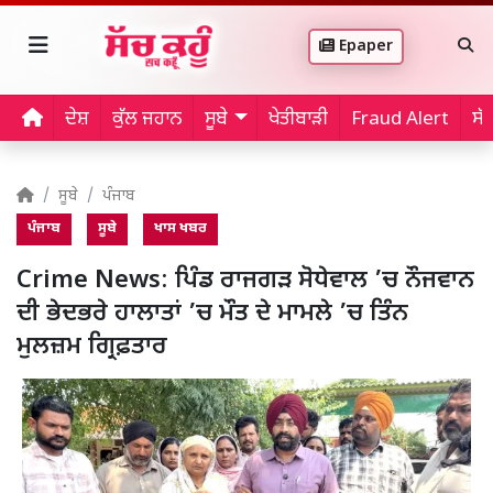
Epaper
ਦੇਸ਼
ਕੁੱਲ ਜਹਾਨ
ਸੂਬੇ
ਖੇਤੀਬਾੜੀ
Fraud Alert
ਸੱ
ਸੂਬੇ
ਪੰਜਾਬ
ਪੰਜਾਬ
ਸੂਬੇ
ਖਾਸ ਖਬਰ
Crime News: ਪਿੰਡ ਰਾਜਗੜ ਸੋਧੇਵਾਲ ’ਚ ਨੌਜਵਾਨ
ਦੀ ਭੇਦਭਰੇ ਹਾਲਾਤਾਂ ’ਚ ਮੌਤ ਦੇ ਮਾਮਲੇ ’ਚ ਤਿੰਨ
ਮੁਲਜ਼ਮ ਗ੍ਰਿਫ਼ਤਾਰ