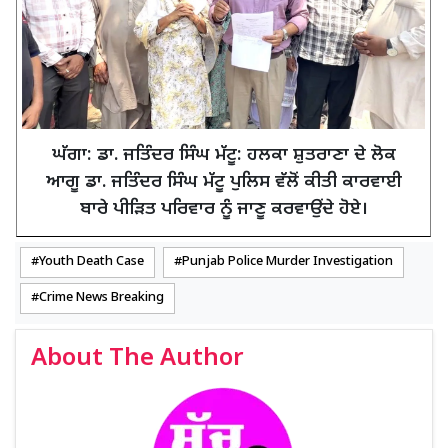
ਘੱਗਾ: ਡਾ. ਜਤਿੰਦਰ ਸਿੰਘ ਮੱਟੂ: ਹਲਕਾ ਸ਼ੁਤਰਾਣਾ ਦੇ ਲੋਕ
ਆਗੂ ਡਾ. ਜਤਿੰਦਰ ਸਿੰਘ ਮੱਟੂ ਪੁਲਿਸ ਵੱਲੋਂ ਕੀਤੀ ਕਾਰਵਾਈ
ਬਾਰੇ ਪੀੜਿਤ ਪਰਿਵਾਰ ਨੂੰ ਜਾਣੂ ਕਰਵਾਉਂਦੇ ਹੋਏ।
Youth Death Case
Punjab Police Murder Investigation
Crime News Breaking
About The Author