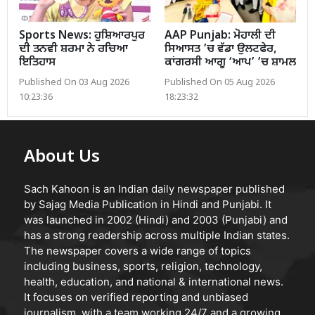
Sports News: ਹੁਸ਼ਿਆਰਪੁਰ
AAP Punjab: ਮੋਹਾਲੀ ਦੀ
ਦੀ ਤਨਵੀ ਸ਼ਰਮਾ ਨੇ ਰਚਿਆ
ਸਿਆਸਤ ’ਚ ਵੱਡਾ ਉਲਟਫੇਰ,
ਇਤਿਹਾਸ
ਕਾਂਗਰਸੀ ਆਗੂ ‘ਆਪ’ ’ਚ ਸ਼ਾਮਲ
Published On 03 Aug 2026
Published On 05 Aug 2026
10:23:36
18:23:32
About Us
Sach Kahoon is an Indian daily newspaper published
by Sajag Media Publication in Hindi and Punjabi. It
was launched in 2002 (Hindi) and 2003 (Punjabi) and
has a strong readership across multiple Indian states.
The newspaper covers a wide range of topics
including business, sports, religion, technology,
health, education, and national & international news.
It focuses on verified reporting and unbiased
journalism, with a team working 24/7 and a growing