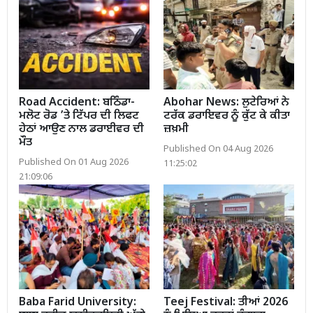
Road Accident: ਬਠਿੰਡਾ-
Abohar News: ਲੁਟੇਰਿਆਂ ਨੇ
ਮਲੋਟ ਰੋਡ ’ਤੇ ਟਿੱਪਰ ਦੀ ਲਿਫਟ
ਟਰੱਕ ਡਰਾਇਵਰ ਨੂੰ ਕੁੱਟ ਕੇ ਕੀਤਾ
ਹੇਠਾਂ ਆਉਣ ਨਾਲ ਡਰਾਈਵਰ ਦੀ
ਜ਼ਖ਼ਮੀ
ਮੌਤ
Published On 04 Aug 2026
Published On 01 Aug 2026
11:25:02
21:09:06
Baba Farid University:
Teej Festival: ਤੀਆਂ 2026