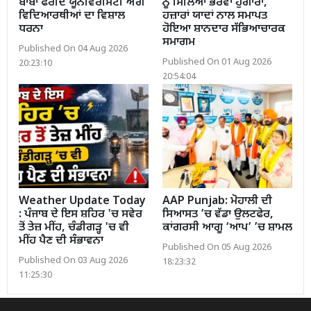
ਬਾਬਾ ਫਰੀਦ ਯੂਨੀਵਰਸਿਟੀ ਅੱਗੇ
ਨੂੰ ਮਿਲਿਆ ਭਰਵਾਂ ਹੁੰਗਾਰਾ,
ਵਿਦਿਆਰਥੀਆਂ ਦਾ ਵਿਸ਼ਾਲ
ਹਜ਼ਾਰਾਂ ਯਾਦਾਂ ਨਾਲ ਸਮਾਪਤ
ਧਰਨਾ
ਹੋਇਆ ਸ਼ਾਨਦਾਰ ਸੱਭਿਆਚਾਰਕ
ਸਮਾਗਮ
Published On 04 Aug 2026
Published On 01 Aug 2026
20:23:10
20:54:04
Weather Update Today
AAP Punjab: ਮੋਹਾਲੀ ਦੀ
: ਪੰਜਾਬ ਦੇ ਇਸ ਸ਼ਹਿਰ 'ਚ ਸਵੇਰ
ਸਿਆਸਤ ’ਚ ਵੱਡਾ ਉਲਟਫੇਰ,
ਤੋਂ ਤੇਜ਼ ਮੀਂਹ, ਚੰਡੀਗੜ੍ਹ 'ਚ ਵੀ
ਕਾਂਗਰਸੀ ਆਗੂ ‘ਆਪ’ ’ਚ ਸ਼ਾਮਲ
ਮੀਂਹ ਪੈਣ ਦੀ ਸੰਭਾਵਨਾ
Published On 05 Aug 2026
Published On 03 Aug 2026
18:23:32
11:25:30