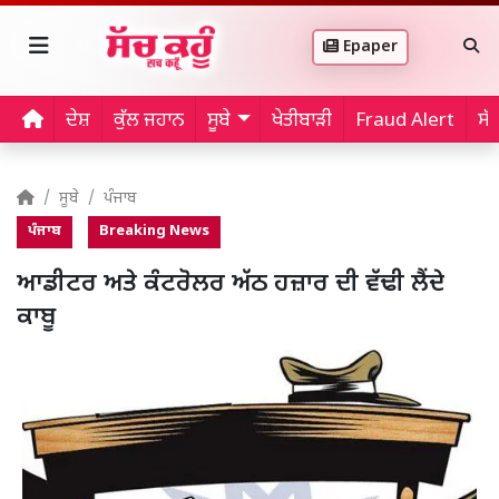
Epaper
ਦੇਸ਼
ਕੁੱਲ ਜਹਾਨ
ਸੂਬੇ
ਖੇਤੀਬਾੜੀ
Fraud Alert
ਸੱ
ਸੂਬੇ
ਪੰਜਾਬ
ਪੰਜਾਬ
Breaking News
ਆਡੀਟਰ ਅਤੇ ਕੰਟਰੋਲਰ ਅੱਠ ਹਜ਼ਾਰ ਦੀ ਵੱਢੀ ਲੈਂਦੇ
ਕਾਬੂ