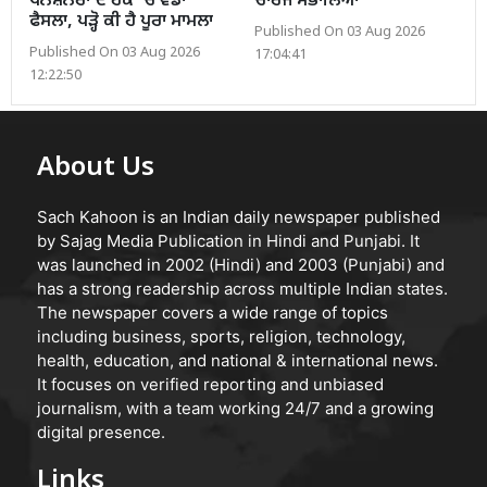
ਪੈਨਸ਼ਨਰਾਂ ਦੇ ਹੱਕ ’ਚ ਵੱਡਾ
ਚਾਰਜ ਸੰਭਾਲਿਆ
ਫੈਸਲਾ, ਪੜ੍ਹੋ ਕੀ ਹੈ ਪੂਰਾ ਮਾਮਲਾ
Published On 03 Aug 2026
Published On 03 Aug 2026
17:04:41
12:22:50
About Us
Sach Kahoon is an Indian daily newspaper published
by Sajag Media Publication in Hindi and Punjabi. It
was launched in 2002 (Hindi) and 2003 (Punjabi) and
has a strong readership across multiple Indian states.
The newspaper covers a wide range of topics
including business, sports, religion, technology,
health, education, and national & international news.
It focuses on verified reporting and unbiased
journalism, with a team working 24/7 and a growing
digital presence.
Links