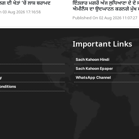
ਗ ਦੀ ਖੇਤਾਂ ’ਚੋਂ ਲਾਸ਼ ਬਰਾਮਦ
ਇੰਤਜ਼ਾਰ ਮਗਰੋਂ ਅੱਜ ਲੁਧਿਆਣਾ ਦੇ ਦੋ
ਐਮੀਨੈਂਸ ਦਾ ਉਦਘਾਟਨ ਕਰਨਗੇ ਮੁੱਖ 
 03 Aug 2026 17:16:58
Published On 02 Aug 2026 11:07:27
Important Links
Sach Kahoon Hindi
Sach Kahoon Epaper
cy
WhatsApp Channel
onditions