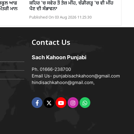
 ਸਕੂਲ ਆਫ਼
ਸ਼ਹਿਰ 'ਚ ਸਵੇਰ ਤੋਂ ਤੇਜ਼ ਮੀਂਹ, ਚੰਡੀਗੜ੍ਹ 'ਚ ਵੀ ਮੀਂਹ
ਮੰਤਰੀ ਮਾਨ
ਪੈਣ ਦੀ ਸੰਭਾਵਨਾ
Published On 03 Aug 2026 11:25:30
Contact Us
Sach Kahoon Punjabi
Ph. 01666-238700
Email Us-
punjabisachkahoon@gmail.com
hindisachkahoon@gmail.com
,