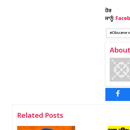
ਹ
ਸਾਨੂੰ
Face
Obscene vi
About
Related Posts