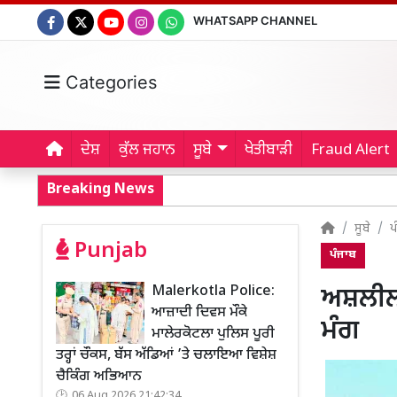
WHATSAPP CHANNEL
Categories
ਦੇਸ਼
ਕੁੱਲ ਜਹਾਨ
ਸੂਬੇ
ਖੇਤੀਬਾੜੀ
Fraud Alert
Breaking News
ਸੂਬੇ
ਪ
Punjab
ਪੰਜਾਬ
Malerkotla Police:
ਅਸ਼ਲੀਲ 
ਆਜ਼ਾਦੀ ਦਿਵਸ ਮੌਕੇ
ਮੰਗ
ਮਾਲੇਰਕੋਟਲਾ ਪੁਲਿਸ ਪੂਰੀ
ਤਰ੍ਹਾਂ ਚੌਕਸ, ਬੱਸ ਅੱਡਿਆਂ ’ਤੇ ਚਲਾਇਆ ਵਿਸ਼ੇਸ਼
ਚੈਕਿੰਗ ਅਭਿਆਨ
06 Aug 2026 21:42:34