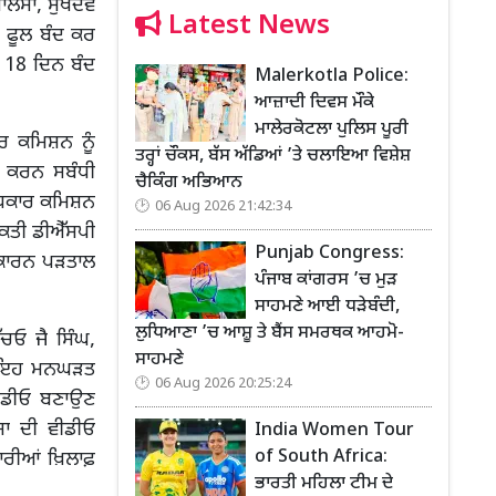
ਾਲਸਾ, ਸੁਖਦੇਵ
Latest News
 ਫੂਲ ਬੰਦ ਕਰ
ੀਬ 18 ਦਿਨ ਬੰਦ
Malerkotla Police:
ਆਜ਼ਾਦੀ ਦਿਵਸ ਮੌਕੇ
ਮਾਲੇਰਕੋਟਲਾ ਪੁਲਿਸ ਪੂਰੀ
ਰ ਕਮਿਸ਼ਨ ਨੂੰ
ਤਰ੍ਹਾਂ ਚੌਕਸ, ਬੱਸ ਅੱਡਿਆਂ ’ਤੇ ਚਲਾਇਆ ਵਿਸ਼ੇਸ਼
ਲ ਕਰਨ ਸਬੰਧੀ
ਚੈਕਿੰਗ ਅਭਿਆਨ
ਅਧਿਕਾਰ ਕਮਿਸ਼ਨ
06 Aug 2026 21:42:34
ਅਕਤੀ ਡੀਐੱਸਪੀ
Punjab Congress:
 ਕਾਰਨ ਪੜਤਾਲ
ਪੰਜਾਬ ਕਾਂਗਰਸ ’ਚ ਮੁੜ
ਸਾਹਮਣੇ ਆਈ ਧੜੇਬੰਦੀ,
ਲੁਧਿਆਣਾ ’ਚ ਆਸ਼ੂ ਤੇ ਬੈਂਸ ਸਮਰਥਕ ਆਹਮੋ-
ਚਓ ਜੈ ਸਿੰਘ,
ਸਾਹਮਣੇ
ੋਂ ਇਹ ਮਨਘੜਤ
06 Aug 2026 20:25:24
ੀਡੀਓ ਬਣਾਉਣ
ਾ ਦੀ ਵੀਡੀਓ
India Women Tour
of South Africa:
ਕਾਰੀਆਂ ਖ਼ਿਲਾਫ਼
ਭਾਰਤੀ ਮਹਿਲਾ ਟੀਮ ਦੇ