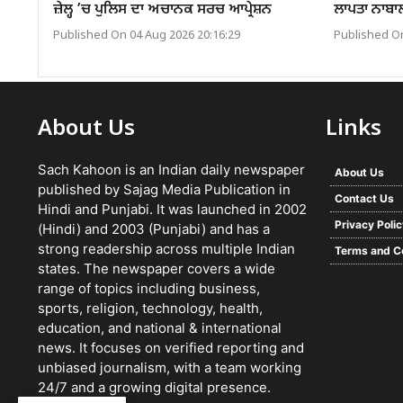
ਜ਼ੇਲ੍ਹ ’ਚ ਪੁਲਿਸ ਦਾ ਅਚਾਨਕ ਸਰਚ ਆਪ੍ਰੇਸ਼ਨ
ਲਾਪਤਾ ਨਾਬਾਲ
Published On 04 Aug 2026 20:16:29
Published On
About Us
Links
Sach Kahoon is an Indian daily newspaper
About Us
published by Sajag Media Publication in
Contact Us
Hindi and Punjabi. It was launched in 2002
Privacy Poli
(Hindi) and 2003 (Punjabi) and has a
strong readership across multiple Indian
Terms and C
states. The newspaper covers a wide
range of topics including business,
sports, religion, technology, health,
education, and national & international
news. It focuses on verified reporting and
unbiased journalism, with a team working
24/7 and a growing digital presence.