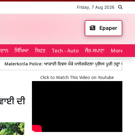
Friday, 7 Aug 2026
Epaper
ਮੈਦਾਨ
ਸਿੱਖਿਆ
ਸਿਹਤ
Tech - Auto
ਸੈਰ-ਸਪਾਟਾ
More...
la Police: ਆਜ਼ਾਦੀ ਦਿਵਸ ਮੌਕੇ ਮਾਲੇਰਕੋਟਲਾ ਪੁਲਿਸ ਪੂਰੀ ਤਰ੍ਹਾਂ ਚੌਕਸ, ਬੱਸ ਅੱਡਿਆ
Click to Watch This Video on Youtube
ਵਾਈ ਦੀ