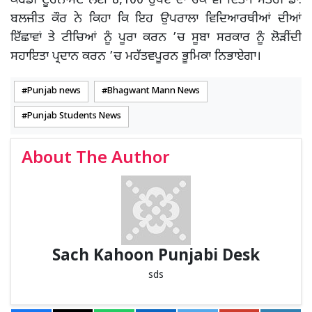
ਕਬੱਡੀ ਟੂਰਨਾਮੈਂਟ ਲਈ 8,100 ਰੁਪਏ ਦਾ ਚੈੱਕ ਵੀ ਦਿੱਤਾ। ਮੰਤਰੀ ਡਾ.
ਬਲਜੀਤ ਕੌਰ ਨੇ ਕਿਹਾ ਕਿ ਇਹ ਉਪਰਾਲਾ ਵਿਦਿਆਰਥੀਆਂ ਦੀਆਂ
ਇੱਛਾਵਾਂ ਤੇ ਟੀਚਿਆਂ ਨੂੰ ਪੂਰਾ ਕਰਨ ’ਚ ਸੂਬਾ ਸਰਕਾਰ ਨੂੰ ਲੋੜੀਂਦੀ
ਸਹਾਇਤਾ ਪ੍ਰਦਾਨ ਕਰਨ ’ਚ ਮਹੱਤਵਪੂਰਨ ਭੂਮਿਕਾ ਨਿਭਾਏਗਾ।
Punjab news
Bhagwant Mann News
Punjab Students News
About The Author
Sach Kahoon Punjabi Desk
sds