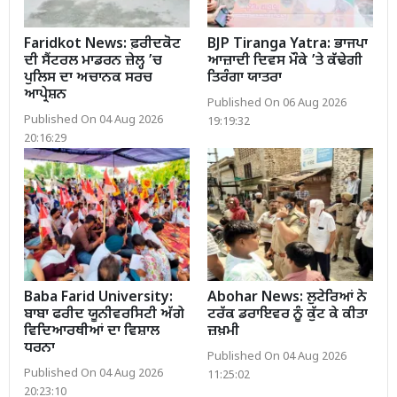
Faridkot News: ਫ਼ਰੀਦਕੋਟ
BJP Tiranga Yatra: ਭਾਜਪਾ
ਦੀ ਸੈਂਟਰਲ ਮਾਡਰਨ ਜ਼ੇਲ੍ਹ ’ਚ
ਆਜ਼ਾਦੀ ਦਿਵਸ ਮੌਕੇ ’ਤੇ ਕੱਢੇਗੀ
ਪੁਲਿਸ ਦਾ ਅਚਾਨਕ ਸਰਚ
ਤਿਰੰਗਾ ਯਾਤਰਾ
ਆਪ੍ਰੇਸ਼ਨ
Published On 06 Aug 2026
Published On 04 Aug 2026
19:19:32
20:16:29
Baba Farid University:
Abohar News: ਲੁਟੇਰਿਆਂ ਨੇ
ਬਾਬਾ ਫਰੀਦ ਯੂਨੀਵਰਸਿਟੀ ਅੱਗੇ
ਟਰੱਕ ਡਰਾਇਵਰ ਨੂੰ ਕੁੱਟ ਕੇ ਕੀਤਾ
ਵਿਦਿਆਰਥੀਆਂ ਦਾ ਵਿਸ਼ਾਲ
ਜ਼ਖ਼ਮੀ
ਧਰਨਾ
Published On 04 Aug 2026
Published On 04 Aug 2026
11:25:02
20:23:10