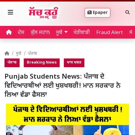
Epaper
ਦੇਸ਼
ਕੁੱਲ ਜਹਾਨ
ਸੂਬੇ
ਖੇਤੀਬਾੜੀ
Fraud Alert
ਸੱ
ਸੂਬੇ
ਪੰਜਾਬ
ਪੰਜਾਬ
Breaking News
ਖਾਸ ਖਬਰ
Punjab Students News: ਪੰਜਾਬ ਦੇ
ਵਿਦਿਆਰਥੀਆਂ ਲਈ ਖੁਸ਼ਖਬਰੀ! ਮਾਨ ਸਰਕਾਰ ਨੇ
ਲਿਆ ਵੱਡਾ ਫੈਸਲਾ