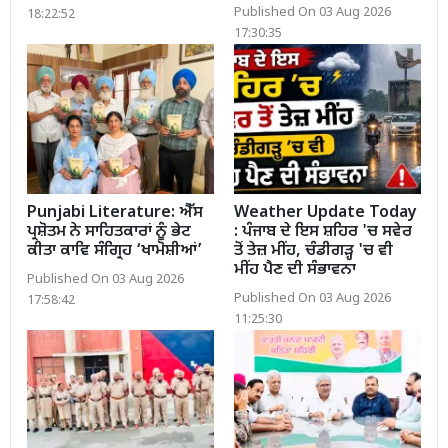
Published On 03 Aug 2026
18:22:52
17:30:35
Punjabi Literature: ਐੱਸ
Weather Update Today
ਪ੍ਰਸ਼ੋਤਮ ਨੇ ਸਾਹਿਤਕਾਰਾਂ ਨੂੰ ਭੇਟ
: ਪੰਜਾਬ ਦੇ ਇਸ ਸ਼ਹਿਰ 'ਚ ਸਵੇਰ
ਕੀਤਾ ਕਾਵਿ ਸੰਗ੍ਰਿਹ ‘ਖਾਮੋਸ਼ੀਆਂ’
ਤੋਂ ਤੇਜ਼ ਮੀਂਹ, ਚੰਡੀਗੜ੍ਹ 'ਚ ਵੀ
ਮੀਂਹ ਪੈਣ ਦੀ ਸੰਭਾਵਨਾ
Published On 03 Aug 2026
Published On 03 Aug 2026
17:58:42
11:25:30