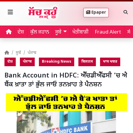
Epaper
ਦੇਸ਼
ਕੁੱਲ ਜਹਾਨ
ਸੂਬੇ
ਖੇਤੀਬਾੜੀ
Fraud Alert
ਸੱ
ਸੂਬੇ
ਪੰਜਾਬ
ਦੇਸ਼
ਪੰਜਾਬ
Breaking News
ਬਿਜਨਸ
ਖਾਸ ਖਬਰ
Bank Account in HDFC: ਐੱਚਡੀਐੱਫਸੀ ’ਚ ਐ
ਬੈਂਕ ਖ਼ਾਤਾ ਤਾਂ ਭੁੱਲ ਜਾਓ ਤਨਖ਼ਾਹ ਤੇ ਪੈਨਸ਼ਨ