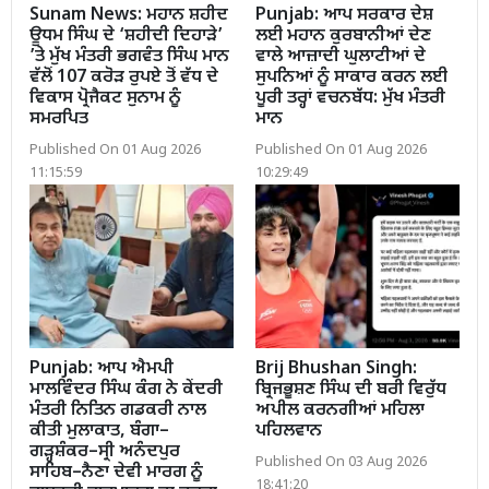
Sunam News: ਮਹਾਨ ਸ਼ਹੀਦ
Punjab: ਆਪ ਸਰਕਾਰ ਦੇਸ਼
ਊਧਮ ਸਿੰਘ ਦੇ ‘ਸ਼ਹੀਦੀ ਦਿਹਾੜੇ’
ਲਈ ਮਹਾਨ ਕੁਰਬਾਨੀਆਂ ਦੇਣ
’ਤੇ ਮੁੱਖ ਮੰਤਰੀ ਭਗਵੰਤ ਸਿੰਘ ਮਾਨ
ਵਾਲੇ ਆਜ਼ਾਦੀ ਘੁਲਾਟੀਆਂ ਦੇ
ਵੱਲੋਂ 107 ਕਰੋੜ ਰੁਪਏ ਤੋਂ ਵੱਧ ਦੇ
ਸੁਪਨਿਆਂ ਨੂੰ ਸਾਕਾਰ ਕਰਨ ਲਈ
ਵਿਕਾਸ ਪ੍ਰੋਜੈਕਟ ਸੁਨਾਮ ਨੂੰ
ਪੂਰੀ ਤਰ੍ਹਾਂ ਵਚਨਬੱਧ: ਮੁੱਖ ਮੰਤਰੀ
ਸਮਰਪਿਤ
ਮਾਨ
Published On 01 Aug 2026
Published On 01 Aug 2026
11:15:59
10:29:49
Punjab: ਆਪ ਐਮਪੀ
Brij Bhushan Singh:
ਮਾਲਵਿੰਦਰ ਸਿੰਘ ਕੰਗ ਨੇ ਕੇਂਦਰੀ
ਬ੍ਰਿਜਭੂਸ਼ਣ ਸਿੰਘ ਦੀ ਬਰੀ ਵਿਰੁੱਧ
ਮੰਤਰੀ ਨਿਤਿਨ ਗਡਕਰੀ ਨਾਲ
ਅਪੀਲ ਕਰਨਗੀਆਂ ਮਹਿਲਾ
ਕੀਤੀ ਮੁਲਾਕਾਤ, ਬੰਗਾ–
ਪਹਿਲਵਾਨ
ਗੜ੍ਹਸ਼ੰਕਰ–ਸ੍ਰੀ ਅਨੰਦਪੁਰ
Published On 03 Aug 2026
ਸਾਹਿਬ–ਨੈਣਾ ਦੇਵੀ ਮਾਰਗ ਨੂੰ
18:41:20