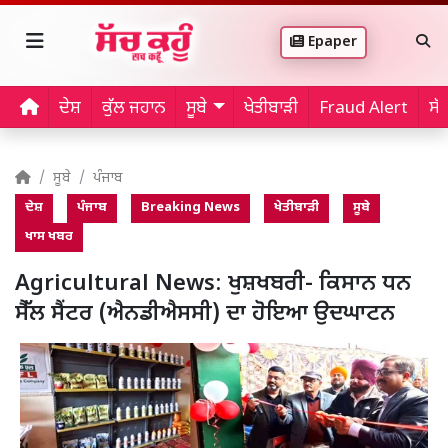
Epaper
ਦੇਸ਼
ਕੁੱਲ ਜਹਾਨ
ਸੂਬੇ
ਖੇਤੀਬਾੜੀ
Fraud Alert
ਸੱ
ਸੂਬੇ
ਪੰਜਾਬ
ਦੇਸ਼
ਪੰਜਾਬ
Breaking News
ਖੇਤੀਬਾੜੀ
ਸੂਬੇ
ਖਾਸ ਖਬਰ
Agricultural News: ਖੁਸ਼ਖਬਰੀ- ਕਿਸਾਨ ਧਨ
ਸੈੱਲ ਸੈਂਟਰ (ਐਨਡੀਐਸਸੀ) ਦਾ ਹੋਇਆ ਉਦਘਾਟਨ