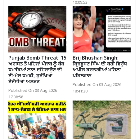
10:09:53
Punjab Bomb Threat: 15
Brij Bhushan Singh:
ਅਗਸਤ ਤੋਂ ਪਹਿਲਾਂ ਪੰਜਾਬ ਨੂੰ ਬੰਬ
ਬ੍ਰਿਜਭੂਸ਼ਣ ਸਿੰਘ ਦੀ ਬਰੀ ਵਿਰੁੱਧ
ਧਮਾਕਿਆਂ ਨਾਲ ਦਹਿਲਾਉਣ ਦੀ
ਅਪੀਲ ਕਰਨਗੀਆਂ ਮਹਿਲਾ
ਈ-ਮੇਲ ਧਮਕੀ, ਸੁਰੱਖਿਆ
ਪਹਿਲਵਾਨ
ਏਜੰਸੀਆਂ ਅਲਰਟ
Published On 03 Aug 2026
Published On 03 Aug 2026
18:41:20
17:38:58