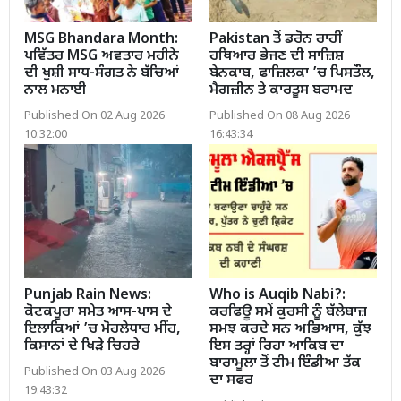
MSG Bhandara Month:
Pakistan ਤੋਂ ਡਰੋਨ ਰਾਹੀਂ
ਪਵਿੱਤਰ MSG ਅਵਤਾਰ ਮਹੀਨੇ
ਹਥਿਆਰ ਭੇਜਣ ਦੀ ਸਾਜ਼ਿਸ਼
ਦੀ ਖੁਸ਼ੀ ਸਾਧ-ਸੰਗਤ ਨੇ ਬੱਚਿਆਂ
ਬੇਨਕਾਬ, ਫਾਜ਼ਿਲਕਾ ’ਚ ਪਿਸਤੌਲ,
ਨਾਲ ਮਨਾਈ
ਮੈਗਜ਼ੀਨ ਤੇ ਕਾਰਤੂਸ ਬਰਾਮਦ
Published On 02 Aug 2026
Published On 08 Aug 2026
10:32:00
16:43:34
Punjab Rain News:
Who is Auqib Nabi?:
ਕੋਟਕਪੂਰਾ ਸਮੇਤ ਆਸ-ਪਾਸ ਦੇ
ਕਰਫਿਊ ਸਮੇਂ ਕੁਰਸੀ ਨੂੰ ਬੱਲੇਬਾਜ਼
ਇਲਾਕਿਆਂ ’ਚ ਮੋਹਲੇਧਾਰ ਮੀਂਹ,
ਸਮਝ ਕਰਦੇ ਸਨ ਅਭਿਆਸ, ਕੁੱਝ
ਕਿਸਾਨਾਂ ਦੇ ਖਿੜੇ ਚਿਹਰੇ
ਇਸ ਤਰ੍ਹਾਂ ਰਿਹਾ ਆਕਿਬ ਦਾ
ਬਾਰਾਮੂਲਾ ਤੋਂ ਟੀਮ ਇੰਡੀਆ ਤੱਕ
Published On 03 Aug 2026
ਦਾ ਸਫਰ
19:43:32