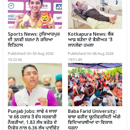
Sports News: ਹੁਸ਼ਿਆਰਪੁਰ
Kotkapura News: ਬੈਂਕ
ਦੀ ਤਨਵੀ ਸ਼ਰਮਾ ਨੇ ਰਚਿਆ
ਆਫ਼ ਬੜੋਦਾ ਦੇ ਕੈਸ਼ੀਅਰ ’ਤੇ
ਇਤਿਹਾਸ
ਜਾਨਲੇਵਾ ਹਮਲਾ
Published On 03 Aug 2026
Published On 06 Aug 2026
10:23:36
19:51:49
Punjab Jobs: ਸਾਢੇ 4 ਸਾਲਾਂ
Baba Farid University:
‘ਚ 68 ਹਜ਼ਾਰ ਤੋਂ ਵੱਧ ਸਰਕਾਰੀ
ਬਾਬਾ ਫਰੀਦ ਯੂਨੀਵਰਸਿਟੀ ਅੱਗੇ
ਨੌਕਰੀਆਂ, 1.83 ਲੱਖ ਕਰੋੜ ਦੇ
ਵਿਦਿਆਰਥੀਆਂ ਦਾ ਵਿਸ਼ਾਲ
ਨਿਵੇਸ਼ ਨਾਲ 6.36 ਲੱਖ ਪ੍ਰਾਈਵੇਟ
ਧਰਨਾ