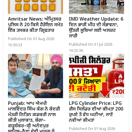
Amritsar News: ਅੰਮ੍ਰਿਤਸਰ
IMD Weather Update: 6
ਪੁਲਿਸ ਨੇ 20 ਕਿਲੋ ਹੈਰੋਇਨ ਸਮੇਤ
ਦਿਨ ਭਾਰੀ ਮੀਂਹ ਦੀ ਸੰਭਾਵਨਾ,
ਇੱਕ ਤਸਕਰ ਕੀਤਾ ਗ੍ਰਿਫਤਾਰ
ਉੱਤਰੀ ਸੂਬਿਆਂ ਲਈ ਅਲਰਟ
ਜਾਰੀ
Published On 01 Aug 2026
Published On 31 Jul 2026
15:30:23
10:25:38
Punjab: ਆਪ ਐਮਪੀ
LPG Cylinder Price: LPG
ਮਾਲਵਿੰਦਰ ਸਿੰਘ ਕੰਗ ਨੇ ਕੇਂਦਰੀ
ਗੈਸ ਸਿਲੰਡਰ ਦੀਆਂ ਕੀਮਤਾਂ 200
ਮੰਤਰੀ ਨਿਤਿਨ ਗਡਕਰੀ ਨਾਲ
ਰੁਪਏ ਤੋਂ ਵੱਧ ਘਟੀਆਂ, ਜਾਣੋ
ਕੀਤੀ ਮੁਲਾਕਾਤ, ਬੰਗਾ–
ਨਵੀਆਂ ਕੀਮਤਾਂ
ਗੜ੍ਹਸ਼ੰਕਰ–ਸ੍ਰੀ ਅਨੰਦਪੁਰ
Published On 01 Aug 2026
ਸਾਹਿਬ–ਨੈਣਾ ਦੇਵੀ ਮਾਰਗ ਨੂੰ