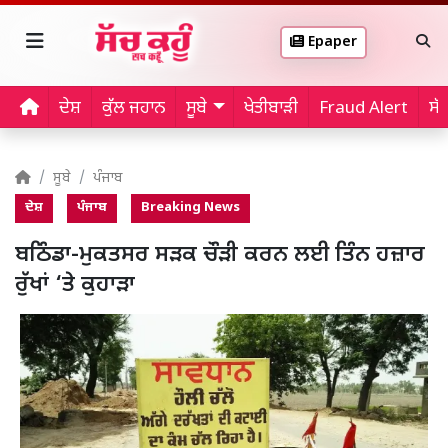
Epaper
ਦੇਸ਼
ਕੁੱਲ ਜਹਾਨ
ਸੂਬੇ
ਖੇਤੀਬਾੜੀ
Fraud Alert
ਸੱ
ਸੂਬੇ
ਪੰਜਾਬ
ਦੇਸ਼
ਪੰਜਾਬ
Breaking News
ਬਠਿੰਡਾ-ਮੁਕਤਸਰ ਸੜਕ ਚੌੜੀ ਕਰਨ ਲਈ ਤਿੰਨ ਹਜ਼ਾਰ
ਰੁੱਖਾਂ ‘ਤੇ ਕੁਹਾੜਾ