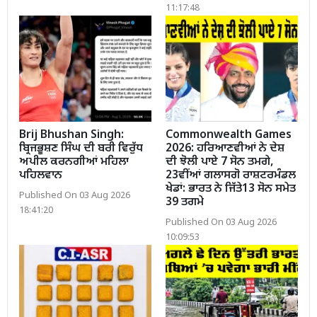
11:17:48
Brij Bhushan Singh:
Commonwealth Games
ਬ੍ਰਿਜਭੂਸ਼ਣ ਸਿੰਘ ਦੀ ਬਰੀ ਵਿਰੁੱਧ
2026: ਹਰਿਆਣਵੀਆਂ ਨੇ ਦੇਸ਼
ਅਪੀਲ ਕਰਨਗੀਆਂ ਮਹਿਲਾ
ਦੀ ਝੋਲੀ ਪਾਏ 7 ਸੋਨ ਤਮਗੇ,
ਪਹਿਲਵਾਨ
23ਵੀਂਆਂ ਗਲਾਸਗੋ ਰਾਸ਼ਟਰਮੰਡਲ
ਖੇਡਾਂ: ਭਾਰਤ ਨੇ ਜਿੱਤੇ13 ਸੋਨ ਸਮੇਤ
Published On 03 Aug 2026
39 ਤਗਮੇ
18:41:20
Published On 03 Aug 2026
10:09:53