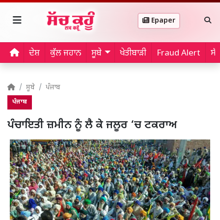
Epaper
ਦੇਸ਼
ਕੁੱਲ ਜਹਾਨ
ਸੂਬੇ
ਖੇਤੀਬਾੜੀ
Fraud Alert
ਸੱ
ਸੂਬੇ
ਪੰਜਾਬ
ਪੰਜਾਬ
ਪੰਚਾਇਤੀ ਜ਼ਮੀਨ ਨੂੰ ਲੈ ਕੇ ਜਲੂਰ ‘ਚ ਟਕਰਾਅ