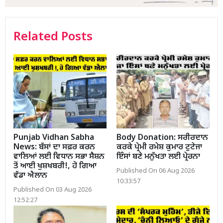
Related Posts
Punjab Vidhan Sabha
Body Donation: ਸਰੀਰਦਾਨ
News: ਬੱਸਾਂ ਦਾ ਸਫ਼ਰ ਕਰਨ
ਕਰਕੇ ਪ੍ਰੇਮੀ ਰਮੇਸ਼ ਕੁਮਾਰ ਟੁਟੇਜਾ
ਵਾਲਿਆਂ ਲਈ ਵਿਧਾਨ ਸਭਾ ਸੈਸ਼ਨ
ਇੰਸਾਂ ਬਣੇ ਮਨੁੱਖਤਾ ਲਈ ਪ੍ਰੇਰਨਾ
ਤੋਂ ਆਈ ਖੁਸ਼ਖਬਰੀ!, ਹੋ ਗਿਆ
Published On 06 Aug 2026
ਵੱਡਾ ਐਲਾਨ
10:33:57
Published On 03 Aug 2026
12:52:27