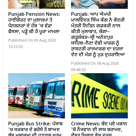
Punjab Pension News:
Punjab: ਆਪ ਐਮਪੀ
ਹਾਈਕੋਰਟ ਦਾ ਮੁਲਾਜ਼ਮਾਂ ਤੇ
ਮਾਲਵਿੰਦਰ ਸਿੰਘ ਕੰਗ ਨੇ ਕੇਂਦਰੀ
ਪੈਨਸ਼ਨਰਾਂ ਦੇ ਹੱਕ ’ਚ ਵੱਡਾ
ਮੰਤਰੀ ਨਿਤਿਨ ਗਡਕਰੀ ਨਾਲ
ਫੈਸਲਾ, ਪੜ੍ਹੋ ਕੀ ਹੈ ਪੂਰਾ ਮਾਮਲਾ
ਕੀਤੀ ਮੁਲਾਕਾਤ, ਬੰਗਾ–
ਗੜ੍ਹਸ਼ੰਕਰ–ਸ੍ਰੀ ਅਨੰਦਪੁਰ
Published On 03 Aug 2026
ਸਾਹਿਬ–ਨੈਣਾ ਦੇਵੀ ਮਾਰਗ ਨੂੰ
12:22:50
ਰਾਸ਼ਟਰੀ ਰਾਜਮਾਰਗ ਦਾ ਦਰਜਾ
ਦੇਣ ਦੀ ਮੰਗ ਨੂੰ ਮੁੜ ਦੁਹਰਾਇਆ
Published On 06 Aug 2026
09:46:20
Punjab Bus Strike: ਪੰਜਾਬ
Crime News: ਬੰਦ ਪਏ ਮਕਾਨ
’ਚ ਸਰਕਾਰ ਦੇ ਭਰੋਸੇ ਤੋਂ ਬਾਅਦ
’ਚੋਂ ਨੌਜਵਾਨ ਦੀ ਲਾਸ਼ ਬਰਾਮਦ,
ਬੱਸ ਮੁਲਾਜ਼ਮਾਂ ਦੀ ਹੜਤਾਲ ਖਤਮ
ਦੋਸਤ ਖਿਲਾਫ਼ ਕੇਸ ਦਰਜ