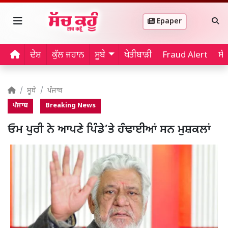
Epaper
ਦੇਸ਼
ਕੁੱਲ ਜਹਾਨ
ਸੂਬੇ
ਖੇਤੀਬਾੜੀ
Fraud Alert
ਸੱ
ਸੂਬੇ
ਪੰਜਾਬ
ਪੰਜਾਬ
Breaking News
ਓਮ ਪੁਰੀ ਨੇ ਆਪਣੇ ਪਿੰਡੇ’ਤੇ ਹੰਢਾਈਆਂ ਸਨ ਮੁਸ਼ਕਲਾਂ