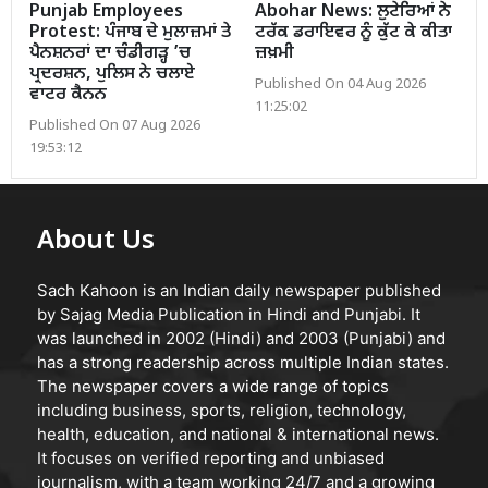
Punjab Employees
Abohar News: ਲੁਟੇਰਿਆਂ ਨੇ
Protest: ਪੰਜਾਬ ਦੇ ਮੁਲਾਜ਼ਮਾਂ ਤੇ
ਟਰੱਕ ਡਰਾਇਵਰ ਨੂੰ ਕੁੱਟ ਕੇ ਕੀਤਾ
ਪੈਨਸ਼ਨਰਾਂ ਦਾ ਚੰਡੀਗੜ੍ਹ ’ਚ
ਜ਼ਖ਼ਮੀ
ਪ੍ਰਦਰਸ਼ਨ, ਪੁਲਿਸ ਨੇ ਚਲਾਏ
Published On 04 Aug 2026
ਵਾਟਰ ਕੈਨਨ
11:25:02
Published On 07 Aug 2026
19:53:12
About Us
Sach Kahoon is an Indian daily newspaper published
by Sajag Media Publication in Hindi and Punjabi. It
was launched in 2002 (Hindi) and 2003 (Punjabi) and
has a strong readership across multiple Indian states.
The newspaper covers a wide range of topics
including business, sports, religion, technology,
health, education, and national & international news.
It focuses on verified reporting and unbiased
journalism, with a team working 24/7 and a growing