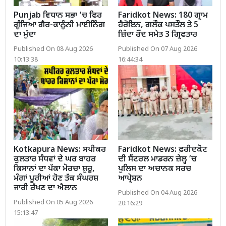
Punjab ਵਿਧਾਨ ਸਭਾ ’ਚ ਫਿਰ
Faridkot News: 180 ਗ੍ਰਾਮ
ਗੂੰਜਿਆ ਗੈਰ-ਕਾਨੂੰਨੀ ਮਾਈਨਿੰਗ
ਹੈਰੋਇਨ, ਗਲੌਕ ਪਸਤੌਲ ਤੇ 5
ਦਾ ਮੁੱਦਾ
ਜ਼ਿੰਦਾ ਰੌਂਦ ਸਮੇਤ 3 ਗ੍ਰਿਫਤਾਰ
Published On 08 Aug 2026
Published On 07 Aug 2026
10:13:38
16:44:34
Kotkapura News: ਸਪੀਕਰ
Faridkot News: ਫ਼ਰੀਦਕੋਟ
ਕੁਲਤਾਰ ਸੰਧਵਾਂ ਦੇ ਘਰ ਬਾਹਰ
ਦੀ ਸੈਂਟਰਲ ਮਾਡਰਨ ਜ਼ੇਲ੍ਹ ’ਚ
ਕਿਸਾਨਾਂ ਦਾ ਪੱਕਾ ਮੋਰਚਾ ਸ਼ੁਰੂ,
ਪੁਲਿਸ ਦਾ ਅਚਾਨਕ ਸਰਚ
ਮੰਗਾਂ ਪੂਰੀਆਂ ਹੋਣ ਤੱਕ ਸੰਘਰਸ਼
ਆਪ੍ਰੇਸ਼ਨ
ਜਾਰੀ ਰੱਖਣ ਦਾ ਐਲਾਨ
Published On 04 Aug 2026
Published On 05 Aug 2026
20:16:29
15:13:47