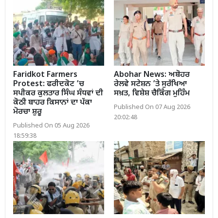
Faridkot Farmers
Abohar News: ਅਬੋਹਰ
Protest: ਫਰੀਦਕੋਟ ’ਚ
ਰੇਲਵੇ ਸਟੇਸ਼ਨ ’ਤੇ ਸੁਰੱਖਿਆ
ਸਪੀਕਰ ਕੁਲਤਾਰ ਸਿੰਘ ਸੰਧਵਾਂ ਦੀ
ਸਖ਼ਤ, ਵਿਸ਼ੇਸ਼ ਚੈਕਿੰਗ ਮੁਹਿੰਮ
ਕੋਠੀ ਬਾਹਰ ਕਿਸਾਨਾਂ ਦਾ ਪੱਕਾ
Published On 07 Aug 2026
ਮੋਰਚਾ ਸ਼ੁਰੂ
20:02:48
Published On 05 Aug 2026
18:59:38