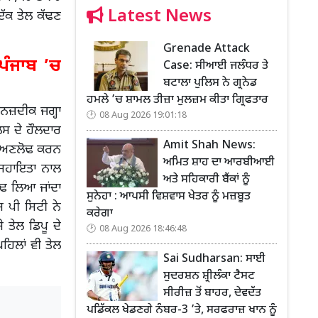
Latest News
ਇੱਕ ਤੇਲ ਕੱਢਣ
Grenade Attack
 ਪੰਜਾਬ ’ਚ
Case: ਸੀਆਈ ਜਲੰਧਰ ਤੇ
ਬਟਾਲਾ ਪੁਲਿਸ ਨੇ ਗ੍ਰਨੇਡ
ਹਮਲੇ ’ਚ ਸ਼ਾਮਲ ਤੀਜ਼ਾ ਮੁਲਜ਼ਮ ਕੀਤਾ ਗ੍ਰਿਫਤਾਰ
 ਨਜ਼ਦੀਕ ਜਗ੍ਹਾ
08 Aug 2026 19:01:18
ਲਿਸ ਦੇ ਹੌਲਦਾਰ
Amit Shah News:
ੇਲ ਅਣਲੋਢ ਕਰਨ
ਅਮਿਤ ਸ਼ਾਹ ਦਾ ਆਰਬੀਆਈ
 ਸਹਾਇਤਾ ਨਾਲ
ਅਤੇ ਸਹਿਕਾਰੀ ਬੈਂਕਾਂ ਨੂੰ
 ਕੱਢ ਲਿਆ ਜਾਂਦਾ
ਸੁਨੇਹਾ : ਆਪਸੀ ਵਿਸ਼ਵਾਸ ਖੇਤਰ ਨੂੰ ਮਜ਼ਬੂਤ
ਸ ਪੀ ਸਿਟੀ ਨੇ
ਕਰੇਗਾ
 ਤੇਲ ਡਿਪੂ ਦੇ
08 Aug 2026 18:46:48
ਹਿਲਾਂ ਵੀ ਤੇਲ
Sai Sudharsan: ਸਾਈ
ਸੁਦਰਸ਼ਨ ਸ਼੍ਰੀਲੰਕਾ ਟੈਸਟ
ਸੀਰੀਜ਼ ਤੋਂ ਬਾਹਰ, ਦੇਵਦੱਤ
ਪਡਿੱਕਲ ਖੇਡਣਗੇ ਨੰਬਰ-3 ’ਤੇ, ਸਰਫਰਾਜ਼ ਖਾਨ ਨੂੰ