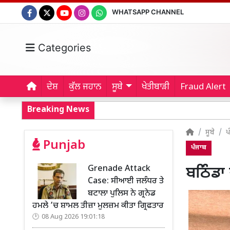
WHATSAPP CHANNEL
Categories
ਦੇਸ਼
ਕੁੱਲ ਜਹਾਨ
ਸੂਬੇ
ਖੇਤੀਬਾੜੀ
Fraud Alert
Breaking News
ਸੂਬੇ
ਪ
Punjab
ਪੰਜਾਬ
Grenade Attack
ਬਠਿੰਡਾ 
Case: ਸੀਆਈ ਜਲੰਧਰ ਤੇ
ਬਟਾਲਾ ਪੁਲਿਸ ਨੇ ਗ੍ਰਨੇਡ
ਹਮਲੇ ’ਚ ਸ਼ਾਮਲ ਤੀਜ਼ਾ ਮੁਲਜ਼ਮ ਕੀਤਾ ਗ੍ਰਿਫਤਾਰ
08 Aug 2026 19:01:18