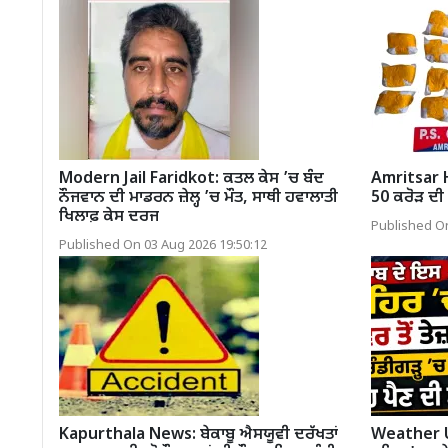
Modern Jail Faridkot: ਕਤਲ ਕੇਸ ’ਚ ਬੰਦ
Amritsar H
ਨੌਜਵਾਨ ਦੀ ਮਾਡਰਨ ਜ਼ੇਲ੍ਹ ’ਚ ਮੌਤ, ਸਾਥੀ ਹਵਾਲਾਤੀ
50 ਕਰੋੜ ਦੀ 
ਖਿਲਾਫ਼ ਕੇਸ ਦਰਜ
Published On
Published On 03 Aug 2026 19:50:12
Kapurthala News: ਬੇਕਾਬੂ ਐਸਯੂਵੀ ਦਰੱਖਤਾਂ
Weather U