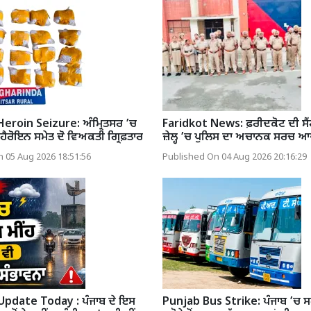
eroin Seizure: ਅੰਮ੍ਰਿਤਸਰ ’ਚ
Faridkot News: ਫ਼ਰੀਦਕੋਟ ਦੀ ਸ
ਹੈਰੋਇਨ ਸਮੇਤ ਦੋ ਵਿਅਕਤੀ ਗ੍ਰਿਫ਼ਤਾਰ
ਜ਼ੇਲ੍ਹ ’ਚ ਪੁਲਿਸ ਦਾ ਅਚਾਨਕ ਸਰਚ ਆਪ
 05 Aug 2026 18:51:56
Published On 04 Aug 2026 20:16:29
pdate Today : ਪੰਜਾਬ ਦੇ ਇਸ
Punjab Bus Strike: ਪੰਜਾਬ ’ਚ ਸ