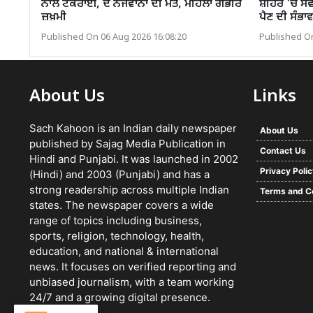
ਨਾਲ ਟਕਰਾਈ, ਦੋ ਨੌਜਵਾਨਾਂ ਦੀ ਮੌਤ, ਮਹਿਲਾ ਗੰਭੀਰ
ਸ਼ਹਿਰ 'ਚ ਸਵੇਰ
ਜ਼ਖ਼ਮੀ
ਪੈਣ ਦੀ ਸੰਭਾ
Published On 06 Aug 2026 16:08:20
Published On
About Us
Links
Sach Kahoon is an Indian daily newspaper
About Us
published by Sajag Media Publication in
Contact Us
Hindi and Punjabi. It was launched in 2002
Privacy Poli
(Hindi) and 2003 (Punjabi) and has a
strong readership across multiple Indian
Terms and C
states. The newspaper covers a wide
range of topics including business,
sports, religion, technology, health,
education, and national & international
news. It focuses on verified reporting and
unbiased journalism, with a team working
24/7 and a growing digital presence.