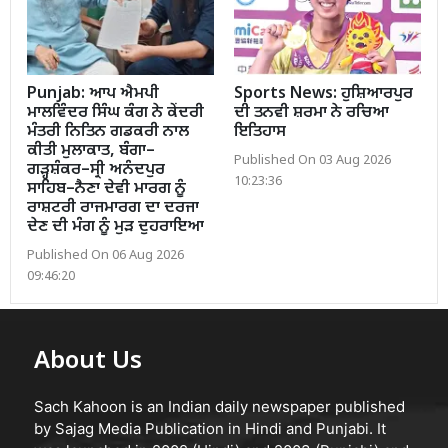
Punjab: ਆਪ ਐਮਪੀ
Sports News: ਹੁਸ਼ਿਆਰਪੁਰ
ਮਾਲਵਿੰਦਰ ਸਿੰਘ ਕੰਗ ਨੇ ਕੇਂਦਰੀ
ਦੀ ਤਨਵੀ ਸ਼ਰਮਾ ਨੇ ਰਚਿਆ
ਮੰਤਰੀ ਨਿਤਿਨ ਗਡਕਰੀ ਨਾਲ
ਇਤਿਹਾਸ
ਕੀਤੀ ਮੁਲਾਕਾਤ, ਬੰਗਾ–
Published On 03 Aug 2026
ਗੜ੍ਹਸ਼ੰਕਰ–ਸ੍ਰੀ ਅਨੰਦਪੁਰ
10:23:36
ਸਾਹਿਬ–ਨੈਣਾ ਦੇਵੀ ਮਾਰਗ ਨੂੰ
ਰਾਸ਼ਟਰੀ ਰਾਜਮਾਰਗ ਦਾ ਦਰਜਾ
ਦੇਣ ਦੀ ਮੰਗ ਨੂੰ ਮੁੜ ਦੁਹਰਾਇਆ
Published On 06 Aug 2026
09:46:20
About Us
Sach Kahoon is an Indian daily newspaper published
by Sajag Media Publication in Hindi and Punjabi. It