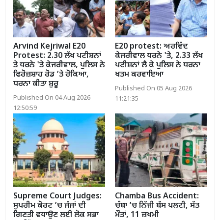
Arvind Kejriwal E20
E20 protest: ਅਰਵਿੰਦ
Protest: 2.30 ਲੱਖ ਪਟੀਸ਼ਨਾਂ
ਕੇਜਰੀਵਾਲ ਧਰਨੇ 'ਤੇ, 2.33 ਲੱਖ
ਤੇ ਧਰਨੇ 'ਤੇ ਕੇਜਰੀਵਾਲ, ਪੁਲਿਸ ਨੇ
ਪਟੀਸ਼ਨਾਂ ਲੈ ਕੇ ਪੁਲਿਸ ਨੇ ਧਰਨਾ
ਫਿਰੋਜ਼ਸ਼ਾਹ ਰੋਡ ’ਤੇ ਰੋਕਿਆ,
ਖਤਮ ਕਰਵਾਇਆ
ਧਰਨਾ ਕੀਤਾ ਸ਼ੁਰੂ
Published On 05 Aug 2026
Published On 04 Aug 2026
11:21:35
12:50:59
Supreme Court Judges:
Chamba Bus Accident:
ਸੁਪਰੀਮ ਕੋਰਟ ’ਚ ਜੱਜਾਂ ਦੀ
ਚੰਬਾ ’ਚ ਨਿੱਜੀ ਬੱਸ ਪਲਟੀ, ਸੱਤ
ਗਿਣਤੀ ਵਧਾਉਣ ਲਈ ਲੋਕ ਸਭਾ
ਮੌਤਾਂ, 11 ਜ਼ਖਮੀ