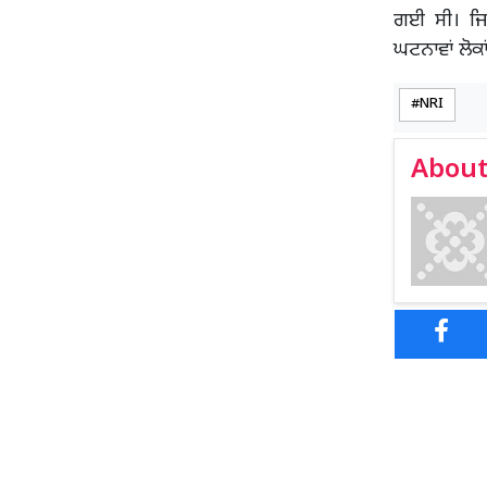
ਗਈ ਸੀ। ਜਿ
ਘਟਨਾਵਾਂ ਲੋਕ
NRI
About