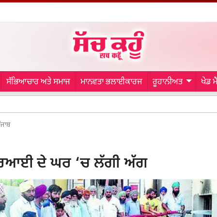
ਸੱਭਿਆਚਾਰ ਅਤੇ ਸਮਾਜ
ਮਾਨਵਤਾ ਭਲਾਈਕਾਰਜ
ਰੂਹਾਨੀਅਤ
ਖੇਡ 
Punjab Vidh
ੰਜਾਬ
ਈ ਦੇ ਘਰ ‘ਚ ਲੱਗੀ ਅੱਗ