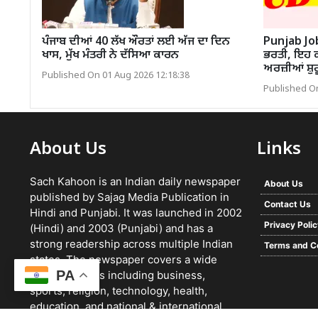
ਪੰਜਾਬ ਦੀਆਂ 40 ਲੱਖ ਔਰਤਾਂ ਲਈ ਅੱਜ ਦਾ ਦਿਨ
Punjab Job
ਖਾਸ, ਮੁੱਖ ਮੰਤਰੀ ਨੇ ਦੱਸਿਆ ਕਾਰਨ
ਭਰਤੀ, ਇਹ ਕ
ਅਰਜ਼ੀਆਂ ਸ਼ੁਰ
Published On 01 Aug 2026 12:18:38
Published On
About Us
Links
Sach Kahoon is an Indian daily newspaper
About Us
published by Sajag Media Publication in
Contact Us
Hindi and Punjabi. It was launched in 2002
Privacy Poli
(Hindi) and 2003 (Punjabi) and has a
strong readership across multiple Indian
Terms and C
states. The newspaper covers a wide
PA
range of topics including business,
sports, religion, technology, health,
education, and national & international