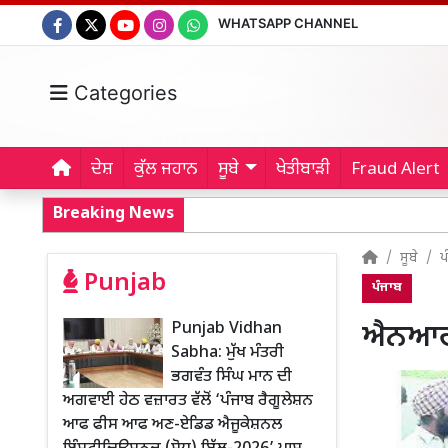
WHATSAPP CHANNEL
Categories
ਦੇਸ਼
ਕੁੱਲ ਜਹਾਨ
ਸੂਬੇ
ਖੇਤੀਬਾੜੀ
Fraud Alert
Breaking News
ਸੂਬੇ
ਪ
Punjab
ਪੰਜਾਬ
Punjab Vidhan
ਐਨਆਰਆ
Sabha: ਮੁੱਖ ਮੰਤਰੀ
ਭਗਵੰਤ ਸਿੰਘ ਮਾਨ ਦੀ
ਅਗਵਾਈ ਹੇਠ ਵਜ਼ਾਰਤ ਵੱਲੋਂ ‘ਪੰਜਾਬ ਰੈਗੂਲੇਸ਼ਨ
ਆਫ ਫੀਸ ਆਫ ਅਣ-ਏਡਿਡ ਐਜੂਕੇਸ਼ਨਲ