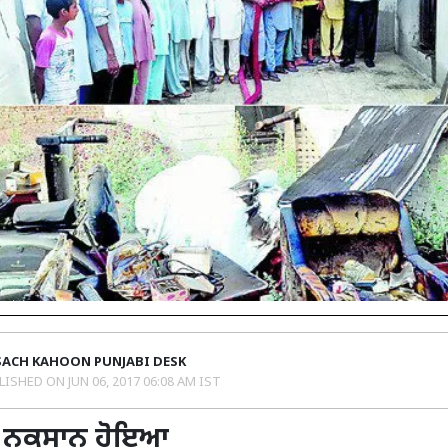
SACH KAHOON PUNJABI DESK
LISHED ON
JUN 06, 2017 06:08 AM IST
ਦਾ ਨੁਕਸਾਨ ਹੋਇਆ