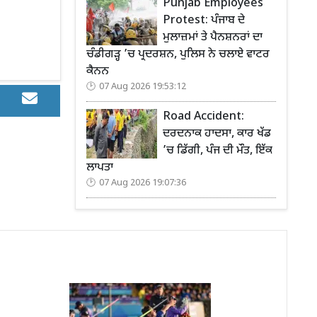
Punjab Employees
Protest: ਪੰਜਾਬ ਦੇ
ਮੁਲਾਜ਼ਮਾਂ ਤੇ ਪੈਨਸ਼ਨਰਾਂ ਦਾ
ਚੰਡੀਗੜ੍ਹ ’ਚ ਪ੍ਰਦਰਸ਼ਨ, ਪੁਲਿਸ ਨੇ ਚਲਾਏ ਵਾਟਰ
ਕੈਨਨ
07 Aug 2026 19:53:12
Road Accident:
ਦਰਦਨਾਕ ਹਾਦਸਾ, ਕਾਰ ਖੱਡ
’ਚ ਡਿੱਗੀ, ਪੰਜ ਦੀ ਮੌਤ, ਇੱਕ
ਲਾਪਤਾ
07 Aug 2026 19:07:36