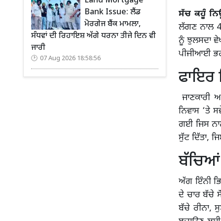
Land Mortgage
Bank Issue: ਲੈਂਡ
ਸੱਚ ਕਹੂੰ ਨਿ
ਮੋਰਗੇਜ ਬੈਂਕ ਮਾਮਲਾ,
ਲੱਗਣ ਨਾਲ 4 ਬ
ਸੰਧਵਾਂ ਦੀ ਰਿਹਾਇਸ਼ ਅੱਗੇ ਧਰਨਾ ਤੀਜੇ ਦਿਨ ਵੀ
ਨੂੰ ਝੁਲਸਦਾ ਵ
ਜਾਰੀ
ਪੀਜੀਆਈ ਭਰ
07 Aug 2026 18:58:56
ਫਾਇਰ ਬ
ਜਾਣਕਾਰੀ ਅਨ
ਨਿਵਾਸ ‘ਤੇ ਸ
ਗਈ ਜਿਸ ਨਾਲ
ਸੁੱਟ ਦਿੱਤਾ,
ਬੱਚਿਆਂ 
ਅੱਗ ਇੰਨੀ ਭ
ਦੇ ਚਾਰ ਬੱਚੇ
ਬੱਚੇ ਰੀਨਾ, 