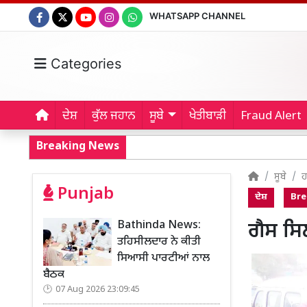
WHATSAPP CHANNEL
Categories
ਦੇਸ਼
ਕੁੱਲ ਜਹਾਨ
ਸੂਬੇ
ਖੇਤੀਬਾੜੀ
Fraud Alert
Breaking News
ਸੂਬੇ
ਹ
Punjab
ਦੇਸ਼
Bre
Bathinda News:
ਗੈਸ ਸਿ
ਤਹਿਸੀਲਦਾਰ ਨੇ ਕੀਤੀ
ਸਿਆਸੀ ਪਾਰਟੀਆਂ ਨਾਲ
ਬੈਠਕ
07 Aug 2026 23:09:45