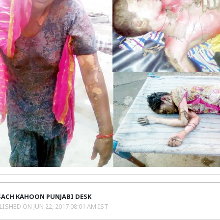
SACH KAHOON PUNJABI DESK
LISHED ON
JUN 22, 2017 08:01 AM IST