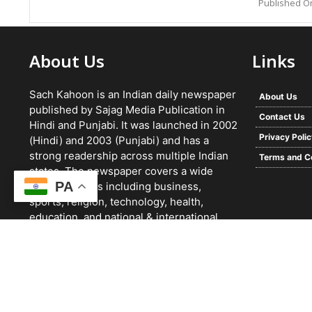
Published On
About Us
Links
Sach Kahoon is an Indian daily newspaper
About Us
published by Sajag Media Publication in
Contact Us
Hindi and Punjabi. It was launched in 2002
Privacy Poli
(Hindi) and 2003 (Punjabi) and has a
strong readership across multiple Indian
Terms and C
states. The newspaper covers a wide
PA
range of topics including business,
sports, religion, technology, health,
education, and national & international
news. It focuses on verified reporting and
unbiased journalism, with a team working
24/7 and a growing digital presence.
© 2026 -
Sach Kahoon Punjabi