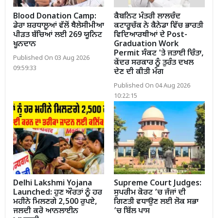
Blood Donation Camp:
ਕੈਬਨਿਟ ਮੰਤਰੀ ਲਾਲਚੰਦ
ਡੇਰਾ ਸ਼ਰਧਾਲੂਆਂ ਵੱਲੋਂ ਥੈਲੇਸੀਮੀਆ
ਕਟਾਰੂਚੱਕ ਨੇ ਕੈਨੇਡਾ ਵਿੱਚ ਭਾਰਤੀ
ਪੀੜਤ ਬੱਚਿਆਂ ਲਈ 269 ਯੂਨਿਟ
ਵਿਦਿਆਰਥੀਆਂ ਦੇ Post-
ਖੂਨਦਾਨ
Graduation Work
Permit ਸੰਕਟ 'ਤੇ ਜਤਾਈ ਚਿੰਤਾ,
Published On 03 Aug 2026
ਕੇਂਦਰ ਸਰਕਾਰ ਨੂੰ ਤੁਰੰਤ ਦਖਲ
09:59:33
ਦੇਣ ਦੀ ਕੀਤੀ ਮੰਗ
Published On 04 Aug 2026
10:22:15
Delhi Lakshmi Yojana
Supreme Court Judges:
Launched: ਹੁਣ ਔਰਤਾਂ ਨੂੰ ਹਰ
ਸੁਪਰੀਮ ਕੋਰਟ ’ਚ ਜੱਜਾਂ ਦੀ
ਮਹੀਨੇ ਮਿਲਣਗੇ 2,500 ਰੁਪਏ,
ਗਿਣਤੀ ਵਧਾਉਣ ਲਈ ਲੋਕ ਸਭਾ
ਜਲਦੀ ਕਰੋ ਆਨਲਾਈਨ
’ਚ ਬਿੱਲ ਪਾਸ