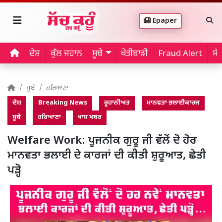
Epaper
ਦੇਸ਼
ਕੁੱਲ ਜਹਾਨ
ਸੂਬੇ
ਖੇਤੀਬਾੜੀ
Fraud Alert
ਸੱ
ਸੂਬੇ
ਹਰਿਆਣਾ
ਦੇਸ਼
Breaking News
ਰੂਹਾਨੀਅਤ
ਮਾਨਵਤਾ ਭਲਾਈਕਾਰਜ
ਸੂਬੇ
ਹਰਿਆਣਾ
ਖਾਸ ਖਬਰ
Welfare Work: ਪੂਜਨੀਕ ਗੁਰੂ ਜੀ ਵੱਲੋਂ ਦੋ ਹੋਰ
ਮਾਨਵਤਾ ਭਲਾਈ ਦੇ ਕਾਰਜਾਂ ਦੀ ਕੀਤੀ ਸ਼ੁਰੂਆਤ, ਛੇਤੀ
ਪੜ੍ਹੋ