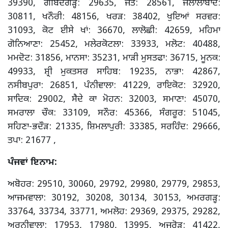
39390, ਗੋਬਿੰਦਗੜ੍ਹ: 29635, ਜੈਤੋ: 28561, ਜਲਾਲਾਬਾਦ:
30811, ਖਨੌਰੀ: 48156, ਖਰੜ: 38402, ਖੁਇਆਂ ਸਰਵਰ:
31093, ਕੋਟ ਈਸੇ ਖਾਂ: 36670, ਲਾਲੋਛੀ: 42659, ਮਹਿਮਾ
ਗੋਨਿਆਣਾ: 25452, ਮਲੇਰਕੋਟਲਾ: 33933, ਮਲੋਟ: 40488,
ਮਮਦੋਟ: 31856, ਮਾਨਸਾ: 35231, ਮਾੜੀ ਮੁਸਤਫਾ: 36715, ਮੂਨਕ:
49933, ਸ਼੍ਰੀ ਮੁਕਤਸਰ ਸਾਹਿਬ: 19235, ਨਾਭਾ: 42867,
ਨਸੀਬਪੁਰਾ: 26851, ਪੰਨੀਵਾਲਾ: 41229, ਰਾਇਕੋਟ: 32920,
ਸਾਦਿਕ: 29002, ਸੈਦੇ ਕਾ ਮੋਹਨ: 32003, ਸਮਾਣਾ: 45070,
ਸਮਰਾਲਾ ਚੌਕ: 33109, ਸਨੌਰ: 45366, ਸੰਗਰੂਰ: 51045,
ਸਹਿਣਾ-ਭਦੌੜ: 21335, ਸ਼ਿਮਲਾਪੁਰੀ: 33385, ਸਰਹਿੰਦ: 29666,
ਤਪਾ: 21677 ,
ਪੰਜਵਾਂ ਇਨਾਮ:
ਅਬੋਹਰ: 29510, 30060, 29792, 29980, 29779, 29853,
ਆਜਮਵਾਲਾ: 30192, 30208, 30134, 30153, ਅਮਰਗੜ੍ਹ:
33764, 33734, 33771, ਅਮਲੋਹ: 29369, 29375, 29282,
ਅਰਨੀਵਾਲਾ: 17953, 17980, 13995, ਅਜਰੋੜ: 41422,