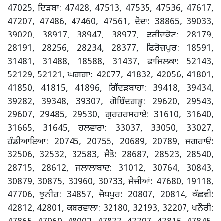
47025, ਦਿੜਬਾ: 47428, 47513, 47535, 47536, 47617,
47207, 47486, 47460, 47561, ਦੋਦਾ: 38865, 39033,
39020, 38917, 38947, 38977, ਫਰੀਦਕੋਟ: 28179,
28191, 28256, 28234, 28377, ਫਿਰੋਜ਼ਪੁਰ: 18591,
31481, 31488, 18588, 31437, ਫਾਜਿਲਕਾ: 52143,
52129, 52121, ਘਗਗਾ: 42077, 41832, 42056, 41801,
41850, 41815, 41896, ਗਿੱਦੜਬਾਹਾ: 39418, 39434,
39282, 39348, 39307, ਗੋਬਿੰਦਗੜ੍ਹ: 29620, 29543,
29607, 29485, 29530, ਗੁਰਹਰਸਹਾਏ: 31610, 31640,
31665, 31645, ਹਲਵਾਰਾ: 33037, 33050, 33027,
ਹੰਡੀਆਇਆ: 20745, 20755, 20689, 20789, ਜਗਰਾਓਂ:
32506, 32532, 32583, ਜੈਤੋ: 28687, 28523, 28540,
28715, 28612, ਜਲਾਲਾਬਾਦ: 31012, 30764, 30843,
30879, 30875, 30960, 30733, ਜੇਜੀਆਂ: 47680, 19118,
47706, ਝੁਨੀਰ: 34857, ਜੋਧਪੁਰ: 20807, 20814, ਕੱਛਵੀ:
42812, 42801, ਕਬਰਵਾਲਾ: 32180, 32193, 32207, ਖਨੌਰੀ: