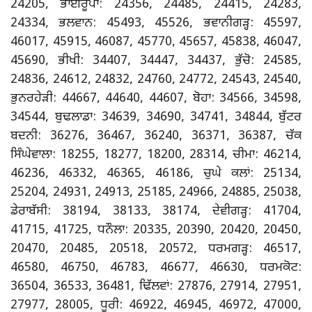
24205, ਭਾਈਰੂਪਾ: 24356, 24485, 24415, 24283,
24334, ਭਲਵਾਨ: 45493, 45526, ਭਵਾਨੀਗੜ੍ਹ: 45597,
46017, 45915, 46087, 45770, 45657, 45838, 46047,
45690, ਭੀਖੀ: 34407, 34447, 34437, ਭੁੱਚੋ: 24585,
24836, 24612, 24832, 24760, 24772, 24543, 24540,
ਭੁਨਰਹੇੜੀ: 44667, 44640, 44607, ਬੋਹਾ: 34566, 34598,
34544, ਬੁਢਲਾਡਾ: 34639, 34690, 34741, 34844, ਬੁੱਟਰ
ਬਦਨੀ: 36276, 36467, 36240, 36371, 36387, ਚੱਕ
ਸਿੰਘੇਵਾਲਾ: 18255, 18277, 18200, 28314, ਚੀਮਾ: 46214,
46236, 46332, 46365, 46186, ਚੁਘੇ ਕਲਾਂ: 25134,
25204, 24931, 24913, 25185, 24966, 24885, 25038,
ਡੇਰਾਬੱਸੀ: 38194, 38133, 38174, ਦੇਵੀਗੜ੍ਹ: 41704,
41715, 41725, ਧਨੌਲਾ: 20335, 20390, 20420, 20450,
20470, 20485, 20518, 20572, ਧਰਮਗੜ੍ਹ: 46517,
46580, 46750, 46783, 46677, 46630, ਧਰਮਕੋਟ:
36504, 36533, 36481, ਢਿੱਲਵਾਂ: 27876, 27914, 27951,
27977, 28005, ਧੂਰੀ: 46922, 46945, 46972, 47000,