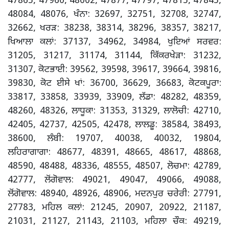
47865, 47960, 48002, 47877, 47797, 47815, 47845,
48084, 48076, ਖੰਨਾ: 32697, 32751, 32708, 32747,
32662, ਖਰੜ: 38238, 38314, 38296, 38357, 38217,
ਖਿਆਲਾ ਕਲਾਂ: 37137, 34962, 34984, ਖੁਇਆਂ ਸਰਵਰ:
31205, 31217, 31174, 31144, ਕਿੱਕਰਖੇੜਾ: 31232,
31307, ਕੋਟਭਾਈ: 39562, 39598, 39617, 39664, 39816,
39830, ਕੋਟ ਈਸੇ ਖਾਂ: 36700, 36629, 36683, ਕੋਟਕਪੂਰਾ:
33817, 33858, 33939, 33909, ਲੱਡਾ: 48282, 48359,
48260, 48326, ਲਾਧੂਕਾ: 31353, 31329, ਲਾਲੋਚੀ: 42710,
42405, 42737, 42505, 42478, ਲਾਲਡੂ: 38584, 38493,
38600, ਲੰਬੀ: 19707, 40038, 40032, 19804,
ਲਹਿਰਾਗਾਗਾ: 48677, 48391, 48665, 48617, 48868,
48590, 48488, 48336, 48555, 48507, ਲੋਚਮਾ: 42789,
42777, ਲੋਂਗੋਵਾਲ: 49021, 49047, 49066, 49088,
ਲੋਂਗੋਵਾਲ: 48940, 48926, 48906, ਮਦਨਪੁਰ ਚਰੇਰੀ: 27791,
27783, ਮਹਿਲ ਕਲਾਂ: 21245, 20907, 20922, 21187,
21031, 21127, 21143, 21103, ਮਹਿਲਾ ਚੌਕ: 49219,