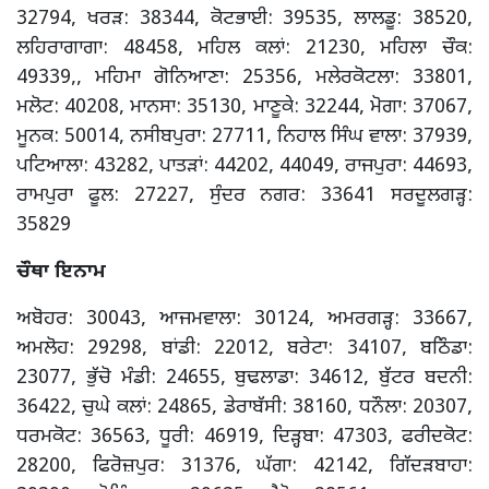
32794, ਖਰੜ: 38344, ਕੋਟਭਾਈ: 39535, ਲਾਲਡੂ: 38520,
ਲਹਿਰਾਗਾਗਾ: 48458, ਮਹਿਲ ਕਲਾਂ: 21230, ਮਹਿਲਾ ਚੌਕ:
49339,, ਮਹਿਮਾ ਗੋਨਿਆਣਾ: 25356, ਮਲੇਰਕੋਟਲਾ: 33801,
ਮਲੋਟ: 40208, ਮਾਨਸਾ: 35130, ਮਾਣੂਕੇ: 32244, ਮੋਗਾ: 37067,
ਮੂਨਕ: 50014, ਨਸੀਬਪੁਰਾ: 27711, ਨਿਹਾਲ ਸਿੰਘ ਵਾਲਾ: 37939,
ਪਟਿਆਲਾ: 43282, ਪਾਤੜਾਂ: 44202, 44049, ਰਾਜਪੁਰਾ: 44693,
ਰਾਮਪੁਰਾ ਫੂਲ: 27227, ਸੁੰਦਰ ਨਗਰ: 33641 ਸਰਦੂਲਗੜ੍ਹ:
35829
ਚੌਥਾ ਇਨਾਮ
ਅਬੋਹਰ: 30043, ਆਜਮਵਾਲਾ: 30124, ਅਮਰਗੜ੍ਹ: 33667,
ਅਮਲੋਹ: 29298, ਬਾਂਡੀ: 22012, ਬਰੇਟਾ: 34107, ਬਠਿੰਡਾ:
23077, ਭੁੱਚੋ ਮੰਡੀ: 24655, ਬੁਢਲਾਡਾ: 34612, ਬੁੱਟਰ ਬਦਨੀ:
36422, ਚੁਘੇ ਕਲਾਂ: 24865, ਡੇਰਾਬੱਸੀ: 38160, ਧਨੌਲਾ: 20307,
ਧਰਮਕੋਟ: 36563, ਧੂਰੀ: 46919, ਦਿੜ੍ਹਬਾ: 47303, ਫਰੀਦਕੋਟ:
28200, ਫਿਰੋਜ਼ਪੁਰ: 31376, ਘੱਗਾ: 42142, ਗਿੱਦੜਬਾਹਾ: