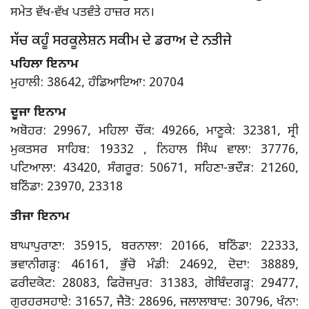
ਸਮੇਤ ਵੱਖ-ਵੱਖ ਪਤਵੰਤੇ ਹਾਜ਼ਰ ਸਨ।
ਸੱਚ ਕਹੂੰ ਸਰਕੂਲੇਸ਼ਨ ਸਕੀਮ ਦੇ ਡਰਾਅ ਦੇ ਨਤੀਜੇ
ਪਹਿਲਾ ਇਨਾਮ
ਮੁਹਾਲੀ: 38642, ਹੰਡਿਆਇਆ: 20704
ਦੂਜਾ ਇਨਾਮ
ਅਬੋਹਰ: 29967, ਮਹਿਲਾ ਚੌਂਕ: 49266, ਮਾਣੂਕੇ: 32381, ਸ੍ਰੀ
ਮੁਕਤਸਰ ਸਾਹਿਬ: 19332 , ਨਿਹਾਲ ਸਿੰਘ ਵਾਲਾ: 37776,
ਪਟਿਆਲਾ: 43420, ਸੰਗਰੂਰ: 50671, ਸਹਿਣਾ-ਭਦੌੜ: 21260,
ਬਠਿੰਡਾ: 23970, 23318
ਤੀਜਾ ਇਨਾਮ
ਬਾਘਾਪੁਰਾਣਾ: 35915, ਬਰਨਾਲਾ: 20166, ਬਠਿੰਡਾ: 22333,
ਭਵਾਨੀਗੜ੍ਹ: 46161, ਭੁੱਚੋ ਮੰਡੀ: 24692, ਦੋਦਾ: 38889,
ਫਰੀਦਕੋਟ: 28083, ਫਿਰੋਜ਼ਪੁਰ: 31383, ਗੋਬਿੰਦਗੜ੍ਹ: 29477,
ਗੁਰਹਰਸਹਾਏ: 31657, ਜੈਤੋ: 28696, ਜਲਾਲਾਬਾਦ: 30796, ਖੰਨਾ: