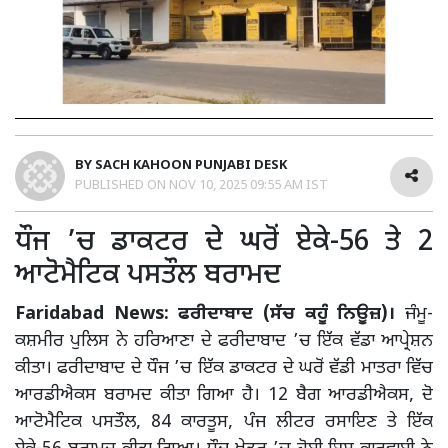
BY
SACH KAHOON PUNJABI DESK
PUBLISHED ON
NOV 10, 2025 09:55 AM IST
ਧੌਜ ’ਚ ਡਾਕਟਰ ਦੇ ਘਰੋਂ ਏਕੇ-56 ਤੇ 2
ਆਟੋਮੈਟਿਕ ਪਸਤੌਲ ਬਰਾਮਦ
Faridabad News: ਫਰੀਦਾਬਾਦ (ਸੱਚ ਕਹੂੰ ਨਿਊਜ਼)।
ਜੰਮੂ-
ਕਸ਼ਮੀਰ ਪੁਲਿਸ ਨੇ ਹਰਿਆਣਾ ਦੇ ਫਰੀਦਾਬਾਦ ’ਚ ਇੱਕ ਵੱਡਾ ਆਪ੍ਰੇਸ਼ਨ
ਕੀਤਾ। ਫਰੀਦਾਬਾਦ ਦੇ ਧੌਜ ’ਚ ਇੱਕ ਡਾਕਟਰ ਦੇ ਘਰੋਂ ਵੱਡੀ ਮਾਤਰਾ ਵਿੱਚ
ਆਰਡੀਐਕਸ ਬਰਾਮਦ ਕੀਤਾ ਗਿਆ ਹੈ। 12 ਬੈਗ ਆਰਡੀਐਕਸ, ਦੋ
ਆਟੋਮੈਟਿਕ ਪਸਤੌਲ, 84 ਕਾਰਤੂਸ, ਪੰਜ ਲੀਟਰ ਰਸਾਇਣ ਤੇ ਇੱਕ