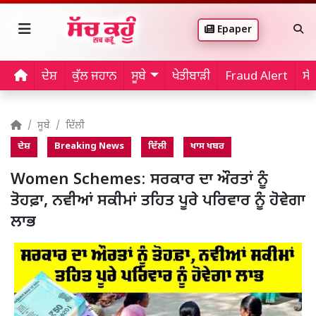
Epaper
ਦੇਸ਼
ਕੁੱਲ ਜਹਾਨ
ਸੂਬੇ
ਖੇਤੀਬਾੜੀ
Fraud Alert
ਸੱ
ਸੂਬੇ
ਦਿੱਲੀ
ਦੇਸ਼
Breaking News
ਦਿੱਲੀ
ਖਾਸ ਖਬਰ
Women Schemes: ਸਰਕਾਰ ਦਾ ਔਰਤਾਂ ਨੂੰ
ਤੋਹਫ਼ਾ, ਨਵੀਆਂ ਸਕੀਮਾਂ ਤਹਿਤ ਪੂਰੇ ਪਰਿਵਾਰ ਨੂੰ ਹੋਵੇਗਾ
ਲਾਭ