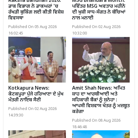
Raksha Bandhan 2026:
MSG Bhandara Month:
ਡਾਕ ਵਿਭਾਗ ਨੇ ਡਾਕਘਰਾਂ 'ਚ
ਪਵਿੱਤਰ MSG ਅਵਤਾਰ ਮਹੀਨੇ
ਰੱਖੜੀ ਬੁਕਿੰਗ ਲਈ ਕੀਤੀ ਵਿਸ਼ੇਸ਼
ਦੀ ਖੁਸ਼ੀ ਸਾਧ-ਸੰਗਤ ਨੇ ਬੱਚਿਆਂ
ਵਿਵਸਥਾ
ਨਾਲ ਮਨਾਈ
Published On 05 Aug 2026
Published On 02 Aug 2026
16:02:45
10:32:00
Kotkapura News:
Amit Shah News: ਅਮਿਤ
ਕੋਟਕਪੂਰਾ ਪੁੱਜੇ ਹਰਿਆਣਾ ਦੇ ਮੁੱਖ
ਸ਼ਾਹ ਦਾ ਆਰਬੀਆਈ ਅਤੇ
ਮੰਤਰੀ ਨਾਇਬ ਸੈਣੀ
ਸਹਿਕਾਰੀ ਬੈਂਕਾਂ ਨੂੰ ਸੁਨੇਹਾ :
ਆਪਸੀ ਵਿਸ਼ਵਾਸ ਖੇਤਰ ਨੂੰ ਮਜ਼ਬੂਤ
Published On 02 Aug 2026
ਕਰੇਗਾ
14:39:30
Published On 08 Aug 2026
18:46:48