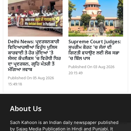
Delhi News: ਪ੍ਰਦਰਸ਼ਨਕਾਰੀ
Supreme Court Judges:
ਵਿਦਿਆਰਥੀਆਂ ਵਿਰੁੱਧ ਪੁਲਿਸ
ਸੁਪਰੀਮ ਕੋਰਟ ’ਚ ਜੱਜਾਂ ਦੀ
ਕਾਰਵਾਈ ਤੇ ਹੋਰ ਮੁੱਦਿਆਂ 'ਤੇ
ਗਿਣਤੀ ਵਧਾਉਣ ਲਈ ਲੋਕ ਸਭਾ
ਸੰਸਦ ਕੰਪਲੈਕਸ ’ਚ ਵਿਰੋਧੀ ਧਿਰ
’ਚ ਬਿੱਲ ਪਾਸ
ਦਾ ਪ੍ਰਦਰਸ਼ਨ, ਗ੍ਰਹਿ ਮੰਤਰੀ ਤੋਂ
Published On 03 Aug 2026
ਮੰਗਿਆ ਜਵਾਬ
20:15:49
Published On 05 Aug 2026
15:49:18
About Us
Sach Kahoon is an Indian daily newspaper published
by Sajag Media Publication in Hindi and Punjabi. It