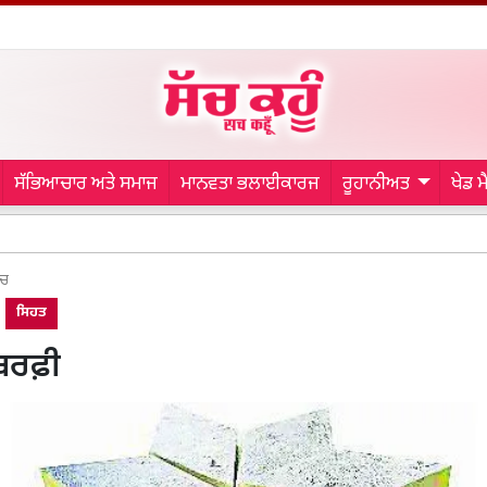
ਸੱਭਿਆਚਾਰ ਅਤੇ ਸਮਾਜ
ਮਾਨਵਤਾ ਭਲਾਈਕਾਰਜ
ਰੂਹਾਨੀਅਤ
ਖੇਡ 
Punjab
ਾਚ
ਸਿਹਤ
ਬਰਫ਼ੀ