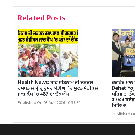
Related Posts
Health News: ਸ਼ਾਹ ਸਤਿਨਾਮ ਜੀ ਜਨਰਲ
ਭਗਵੰਤ ਮਾਨ
ਹਸਪਤਾਲ ਸ੍ਰੀਗੁਰੂਸਰ ਮੋਡੀਆ ’ਚ ਮੁਫਤ ਮੈਡੀਕਲ
Dehat Yojana
ਜਾਂਚ ਕੈਂਪ ’ਚ 487 ਦਾ ਚੈੱਕਅੱਪ
ਪਰਿਵਾਰਾਂ ਤੱਕ
₹1,044 ਕਰੋੜ 
Published On 03 Aug 2026 10:39:26
ਮਿਲਿਆ
Published On