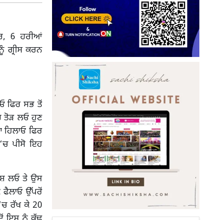
ਕਰ, 6 ਹਰੀਆਂ
ੰ ਗ੍ਰੀਸ ਕਰਨ
ਓ ਫਿਰ ਸਭ ਤੋਂ
‘ਚ ਤੋੜ ਲਓ ਹੁਣ
ਰਾ ਹਿਲਾਓ ਫਿਰ
 ‘ਚ ਪੀਸੋ ਇਹ
ਡਿਸ਼ ਲਓ ਤੇ ਉਸ
ਫੈਲਾਓ ਉੱਪਰੋਂ
‘ਚ ਰੱਖ ਕੇ 20
ਂ ਇਸ ਨੂੰ ਕੱਢ