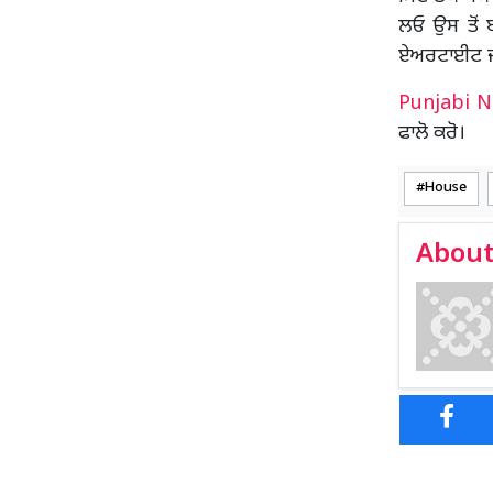
ਲਓ ਉਸ ਤੋਂ ਬ
ਏਅਰਟਾਈਟ ਜਾ
Punjabi 
ਫਾਲੋ ਕਰੋ।
House
About