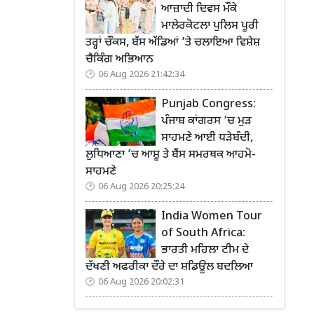
ਆਜ਼ਾਦੀ ਦਿਵਸ ਮੌਕੇ
ਮਾਲੇਰਕੋਟਲਾ ਪੁਲਿਸ ਪੂਰੀ
ਤਰ੍ਹਾਂ ਚੌਕਸ, ਬੱਸ ਅੱਡਿਆਂ ’ਤੇ ਚਲਾਇਆ ਵਿਸ਼ੇਸ਼
ਚੈਕਿੰਗ ਅਭਿਆਨ
06 Aug 2026 21:42:34
Punjab Congress:
ਪੰਜਾਬ ਕਾਂਗਰਸ ’ਚ ਮੁੜ
ਸਾਹਮਣੇ ਆਈ ਧੜੇਬੰਦੀ,
ਲੁਧਿਆਣਾ ’ਚ ਆਸ਼ੂ ਤੇ ਬੈਂਸ ਸਮਰਥਕ ਆਹਮੋ-
ਸਾਹਮਣੇ
06 Aug 2026 20:25:24
India Women Tour
of South Africa:
ਭਾਰਤੀ ਮਹਿਲਾ ਟੀਮ ਦੇ
ਦੱਖਣੀ ਅਫਰੀਕਾ ਦੌਰੇ ਦਾ ਸ਼ਡਿਊਲ ਬਦਲਿਆ
06 Aug 2026 20:02:31