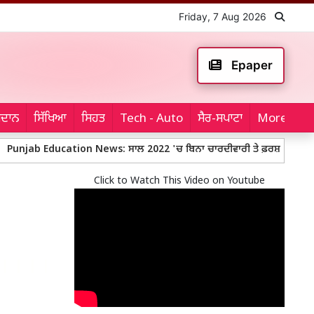
Friday, 7 Aug 2026
Epaper
ਮੈਦਾਨ
ਸਿੱਖਿਆ
ਸਿਹਤ
Tech - Auto
ਸੈਰ-ਸਪਾਟਾ
More...
 Education News: ਸਾਲ 2022 'ਚ ਬਿਨਾ ਚਾਰਦੀਵਾਰੀ ਤੇ ਫ਼ਰਸ਼ 'ਤੇ ਬੈਠ ਕੇ ਪੜ੍ਹਨ ਲਈ 
Click to Watch This Video on Youtube