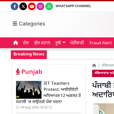
WHATSAPP CHANNEL
Categories
ਦੇਸ਼
ਕੁੱਲ ਜਹਾਨ
ਸੂਬੇ
ਖੇਤੀਬਾੜੀ
Fraud Alert
Breaking News
ਸੱਭਿਆਚਾ
Punjab
ਸੱਭਿਆਚਾਰ ਅਤ
IET Teachers
ਪੰਜਾਬੀ 
Protest: ਆਈਈਏਟੀ
ਅਦਾਰਿ
ਅਧਿਆਪਕ 12 ਅਗਸਤ ਤੋਂ
ਮੋਹਾਲੀ ’ਚ ਲਾਉਣਗੇ ਪੱਕਾ ਧਰਨਾ
09 Aug 2026 18:32:12