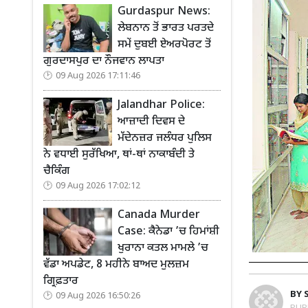
Gurdaspur News:
ਲੇਬਨਾਨ ਤੋਂ ਭਾਰਤ ਪਰਤਦੇ
ਸਮੇਂ ਦੁਬਈ ਏਅਰਪੋਰਟ ਤੋਂ
ਗੁਰਦਾਸਪੁਰ ਦਾ ਨੌਜਵਾਨ ਲਾਪਤਾ
09 Aug 2026 17:11:46
Jalandhar Police:
ਆਜ਼ਾਦੀ ਦਿਵਸ ਦੇ
ਮੱਦੇਨਜ਼ਰ ਜਲੰਧਰ ਪੁਲਿਸ
ਨੇ ਵਧਾਈ ਸੁਰੱਖਿਆ, ਥਾਂ-ਥਾਂ ਨਾਕਾਬੰਦੀ ਤੇ
ਚੈਕਿੰਗ
09 Aug 2026 17:02:12
Canada Murder
Case: ਕੈਨੇਡਾ ’ਚ ਹਿਮਾਂਸ਼ੀ
ਖੁਰਾਨਾ ਕਤਲ ਮਾਮਲੇ ’ਚ
ਵੱਡਾ ਅਪਡੇਟ, 8 ਮਹੀਨੇ ਬਾਅਦ ਮੁਲਜ਼ਮ
ਗ੍ਰਿਫ਼ਤਾਰ
BY
09 Aug 2026 16:50:26