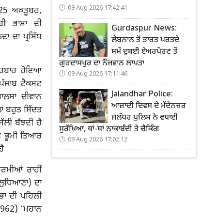
09 Aug 2026 17:42:41
 25 ਅਕਤੂਬਰ,
ਬੀ ਭਾਸ਼ਾ ਦੀ
Gurdaspur News:
ਾ ਦਾ ਪ੍ਰਸਿੱਧ
ਲੇਬਨਾਨ ਤੋਂ ਭਾਰਤ ਪਰਤਦੇ
ਸਮੇਂ ਦੁਬਈ ਏਅਰਪੋਰਟ ਤੋਂ
ਗੁਰਦਾਸਪੁਰ ਦਾ ਨੌਜਵਾਨ ਲਾਪਤਾ
 ਦਰਬਾਰ ਹੋਇਆ
09 Aug 2026 17:11:46
 ਪੰਜਾਬ ਟੈਕਸਟ
Jalandhar Police:
ਖਾਲਸਾ ਦੀਵਾਨ
ਆਜ਼ਾਦੀ ਦਿਵਸ ਦੇ ਮੱਦੇਨਜ਼ਰ
ਾਂ ਬਹੁਤ ਸ਼ਿੱਦਤ
ਜਲੰਧਰ ਪੁਲਿਸ ਨੇ ਵਧਾਈ
ਲੀ ਬੱਝਦੀ ਹੈ
ਸੁਰੱਖਿਆ, ਥਾਂ-ਥਾਂ ਨਾਕਾਬੰਦੀ ਤੇ ਚੈਕਿੰਗ
ਹੀ ਭੂਮੀ ਤਿਆਰ
09 Aug 2026 17:02:12
ਹੈ
ਗਰਮੀਆਂ ਰਾਹੀਂ
(ਲੁਧਿਆਣਾ) ਦਾ
ਭਾ ਦੀ ਪਹਿਲੀ
(1962) ‘ਮਹਾਨ