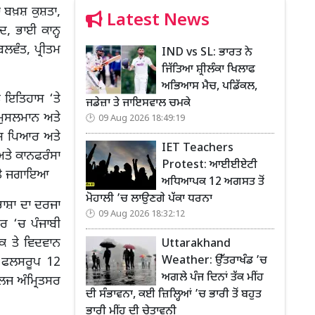
ਲਾ ਬਖ਼ਸ਼ ਕੁਸ਼ਤਾ,
Latest News
, ਭਾਈ ਕਾਨ੍ਹ
ਬਲਵੰਤ, ਪ੍ਰੀਤਮ
IND vs SL: ਭਾਰਤ ਨੇ
ਜਿੱਤਿਆ ਸ਼੍ਰੀਲੰਕਾ ਖਿਲਾਫ
ਅਭਿਆਸ ਮੈਚ, ਪਡਿੱਕਲ,
ਤੇ ਇਤਿਹਾਸ ‘ਤੇ
ਜਡੇਜ਼ਾ ਤੇ ਜਾਇਸਵਾਲ ਚਮਕੇ
ਮੁਸਲਮਾਨ ਅਤੇ
09 Aug 2026 18:49:19
ਦੇਸ਼ ਪਿਆਰ ਅਤੇ
IET Teachers
ਅਤੇ ਕਾਨਫਰੰਸਾ
Protest: ਆਈਈਏਟੀ
ਆ ਤੇ ਜਗਾਇਆ
ਅਧਿਆਪਕ 12 ਅਗਸਤ ਤੋਂ
ਮੋਹਾਲੀ ’ਚ ਲਾਉਣਗੇ ਪੱਕਾ ਧਰਨਾ
ਭਾਸ਼ਾ ਦਾ ਦਰਜਾ
09 Aug 2026 18:32:12
ਰ ‘ਚ ਪੰਜਾਬੀ
ਖਕ ਤੇ ਵਿਦਵਾਨ
Uttarakhand
Weather: ਉੱਤਰਾਖੰਡ ’ਚ
ੇ ਫਲਸਰੂਪ 12
ਅਗਲੇ ਪੰਜ ਦਿਨਾਂ ਤੱਕ ਮੀਂਹ
ਲਜ ਅੰਮ੍ਰਿਤਸਰ
ਦੀ ਸੰਭਾਵਨਾ, ਕਈ ਜ਼ਿਲ੍ਹਿਆਂ ’ਚ ਭਾਰੀ ਤੋਂ ਬਹੁਤ
ਭਾਰੀ ਮੀਂਹ ਦੀ ਚੇਤਾਵਨੀ