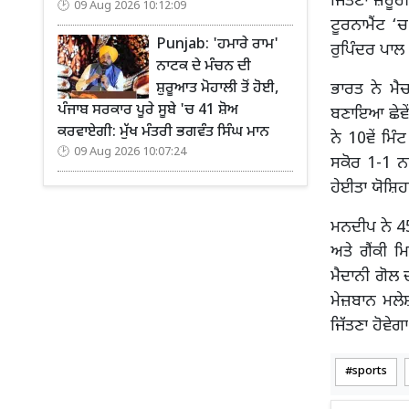
ਜਿੱਤਣਾ ਜ਼ਰੂਰ
09 Aug 2026 10:12:09
ਟੂਰਨਾਮੈਂਟ ‘
Punjab: 'ਹਮਾਰੇ ਰਾਮ'
ਰੁਪਿੰਦਰ ਪਾਲ 
ਨਾਟਕ ਦੇ ਮੰਚਨ ਦੀ
ਸ਼ੁਰੂਆਤ ਮੋਹਾਲੀ ਤੋਂ ਹੋਈ,
ਭਾਰਤ ਨੇ ਮੈ
ਪੰਜਾਬ ਸਰਕਾਰ ਪੂਰੇ ਸੂਬੇ 'ਚ 41 ਸ਼ੋਅ
ਬਣਾਇਆ ਛੇਵੇਂ
ਕਰਵਾਏਗੀ: ਮੁੱਖ ਮੰਤਰੀ ਭਗਵੰਤ ਸਿੰਘ ਮਾਨ
ਨੇ 10ਵੇਂ ਮਿ
09 Aug 2026 10:07:24
ਸਕੋਰ 1-1 ਨ
ਹੇਈਤਾ ਯੋਸ਼ਿਹਾ
ਮਨਦੀਪ ਨੇ 45
ਅਤੇ ਗੈਂਕੀ ਮ
ਮੈਦਾਨੀ ਗੋਲ 
ਮੇਜ਼ਬਾਨ ਮਲੇ
ਜਿੱਤਣਾ ਹੋਵੇਗਾ
sports