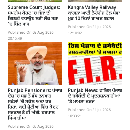
Supreme Court Judges:
Kangra Valley Railway:
ਸੁਪਰੀਮ ਕੋਰਟ ’ਚ ਜੱਜਾਂ ਦੀ
ਕਾਂਗੜਾ ਘਾਟੀ ਨੈਰੋਗੇਜ ਰੇਲ ਸੇਵਾ
ਗਿਣਤੀ ਵਧਾਉਣ ਲਈ ਲੋਕ ਸਭਾ
ਮੁੜ 10 ਦਿਨਾਂ ਬਾਅਦ ਬਹਾਲ
’ਚ ਬਿੱਲ ਪਾਸ
Published On 31 Jul 2026
Published On 03 Aug 2026
12:10:02
20:15:49
Punjab Pensioners: ਪੰਜਾਬ
Punjab News: ਵਾਰਿਸ ਪੰਜਾਬ
ਦੇਸ਼ 'ਚ ਸਭ ਤੋਂ ਵੱਧ ਤਨਖਾਹ
ਦੇ ਜਥੇਬੰਦੀ ਦੇ ਪ੍ਰਦਰਸ਼ਨਕਾਰੀਆਂ
ਸਕੇਲਾਂ 'ਚੋਂ ਸਕੇਲ ਅਦਾ ਕਰ
’ਤੇ ਮਾਮਲਾ ਦਰਜ
ਰਿਹਾ, ਕਈ ਸ਼੍ਰੇਣੀਆਂ ਵਿੱਚ ਕੇਂਦਰ
Published On 31 Jul 2026
ਸਰਕਾਰ ਤੋਂ ਵੀ ਅੱਗੇ: ਹਰਪਾਲ
10:33:21
ਸਿੰਘ ਚੀਮਾ
Published On 05 Aug 2026