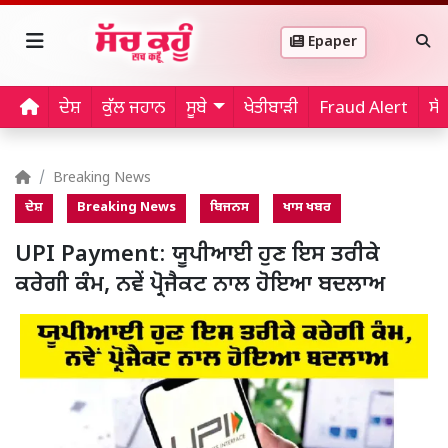
Epaper
ਦੇਸ਼
ਕੁੱਲ ਜਹਾਨ
ਸੂਬੇ
ਖੇਤੀਬਾੜੀ
Fraud Alert
ਸੱ
Breaking News
ਦੇਸ਼
Breaking News
ਬਿਜਨਸ
ਖਾਸ ਖਬਰ
UPI Payment: ਯੂਪੀਆਈ ਹੁਣ ਇਸ ਤਰੀਕੇ
ਕਰੇਗੀ ਕੰਮ, ਨਵੇਂ ਪ੍ਰੋਜੈਕਟ ਨਾਲ ਹੋਇਆ ਬਦਲਾਅ