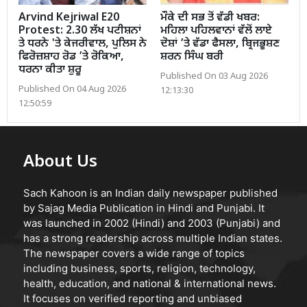
Arvind Kejriwal E20
ਮੌਕੇ ਦੀ ਸਭ ਤੋਂ ਵੱਡੀ ਖਬਰ:
Protest: 2.30 ਲੱਖ ਪਟੀਸ਼ਨਾਂ
ਮਹਿਲਾ ਪਹਿਲਵਾਨਾਂ ਵੱਲੋਂ ਲਾਏ
ਤੇ ਧਰਨੇ 'ਤੇ ਕੇਜਰੀਵਾਲ, ਪੁਲਿਸ ਨੇ
ਦੋਸ਼ਾਂ ’ਤੇ ਵੱਡਾ ਫੈਸਲਾ, ਬ੍ਰਿਜਭੂਸ਼ਣ
ਫਿਰੋਜ਼ਸ਼ਾਹ ਰੋਡ ’ਤੇ ਰੋਕਿਆ,
ਸ਼ਰਨ ਸਿੰਘ ਬਰੀ
ਧਰਨਾ ਕੀਤਾ ਸ਼ੁਰੂ
Published On 03 Aug 2026
Published On 04 Aug 2026
12:13:30
12:50:59
About Us
Sach Kahoon is an Indian daily newspaper published
by Sajag Media Publication in Hindi and Punjabi. It
was launched in 2002 (Hindi) and 2003 (Punjabi) and
has a strong readership across multiple Indian states.
The newspaper covers a wide range of topics
including business, sports, religion, technology,
health, education, and national & international news.
It focuses on verified reporting and unbiased