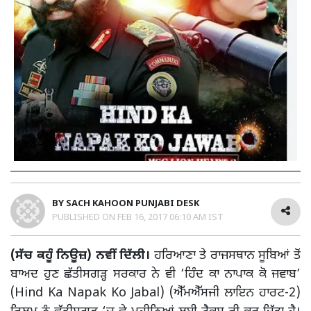
BY
SACH KAHOON PUNJABI DESK
PUBLISHED ON
FEB 16, 2017 06:10 AM IST
(ਸੱਚ ਕਹੂੰ ਨਿਊਜ਼) ਨਵੀਂ ਦਿੱਲੀ।
ਹਰਿਆਣਾ ਤੇ ਰਾਜਸਥਾਨ ਸੂਬਿਆਂ ਤੋਂ
ਬਾਅਦ ਹੁਣ ਛੱਤੀਸਗੜ੍ਹ ਸਰਕਾਰ ਨੇ ਵੀ ‘ਹਿੰਦ ਕਾ ਨਾਪਾਕ ਕੋ ਜਵਾਬ’
(Hind Ka Napak Ko Jabal) (ਐੱਮਐੱਸਜੀ ਲਾਇਨ ਹਾਰਟ-2)