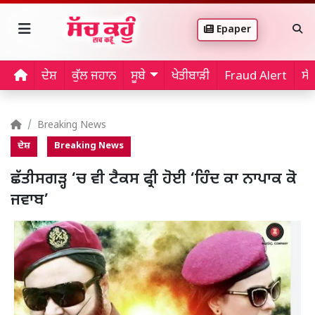
Epaper
ਦੇਸ਼
ਕੁੱਲ ਜਹਾਨ
ਸੂਬੇ
ਖੇਤੀਬਾੜੀ
Fraud Alert
ਸੱ
Breaking News
ਦੇਸ਼
Breaking News
ਛੱਤੀਸਗੜ੍ਹ ‘ਚ ਵੀ ਟੈਕਸ ਫ੍ਰੀ ਹੋਈ ‘ਹਿੰਦ ਕਾ ਨਾਪਾਕ ਕੋ
ਜਵਾਬ’