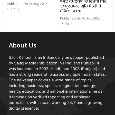
ਸੰਸਦ ਕੰਪਲੈਕਸ ’ਚ ਵਿਰੋਧੀ ਧਿਰ
Published On 01 Aug 2026
ਦਾ ਪ੍ਰਦਰਸ਼ਨ, ਗ੍ਰਹਿ ਮੰਤਰੀ ਤੋਂ
13:07:57
ਮੰਗਿਆ ਜਵਾਬ
Published On 05 Aug 2026
15:49:18
About Us
Sach Kahoon is an Indian daily newspaper published
by Sajag Media Publication in Hindi and Punjabi. It
was launched in 2002 (Hindi) and 2003 (Punjabi) and
has a strong readership across multiple Indian states.
The newspaper covers a wide range of topics
including business, sports, religion, technology,
health, education, and national & international news.
It focuses on verified reporting and unbiased
journalism, with a team working 24/7 and a growing
digital presence.