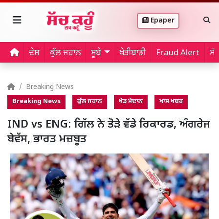
Epaper
ਦੇਸ਼
ਕੁੱਲ ਜਹਾਨ
ਸੂਬੇ
ਖੇਤੀਬਾੜੀ
Fraud Alert
ਸੱ
Breaking News
Breaking News
ਕੁੱਲ ਜਹਾਨ
ਖੇਡ ਮੈਦਾਨ
ਖਾਸ ਖਬਰ
IND vs ENG: ਗਿੱਲ ਨੇ ਤੋੜੇ ਵੱਡੇ ਰਿਕਾਰਡ, ਅੰਗਰੇਜ
ਬੇਵੱਸ, ਭਾਰਤ ਮਜ਼ਬੂਤ