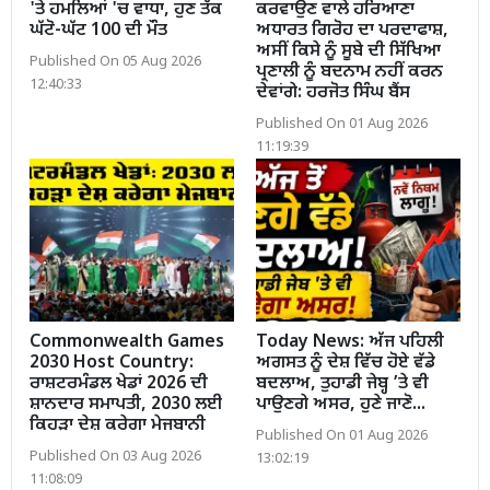
'ਤੇ ਹਮਲਿਆਂ 'ਚ ਵਾਧਾ, ਹੁਣ ਤੱਕ
ਕਰਵਾਉਣ ਵਾਲੇ ਹਰਿਆਣਾ
ਘੱਟੋ-ਘੱਟ 100 ਦੀ ਮੌਤ
ਅਧਾਰਤ ਗਿਰੋਹ ਦਾ ਪਰਦਾਫਾਸ਼,
ਅਸੀਂ ਕਿਸੇ ਨੂੰ ਸੂਬੇ ਦੀ ਸਿੱਖਿਆ
Published On 05 Aug 2026
ਪ੍ਰਣਾਲੀ ਨੂੰ ਬਦਨਾਮ ਨਹੀਂ ਕਰਨ
12:40:33
ਦੇਵਾਂਗੇ: ਹਰਜੋਤ ਸਿੰਘ ਬੈਂਸ
Published On 01 Aug 2026
11:19:39
Commonwealth Games
Today News: ਅੱਜ ਪਹਿਲੀ
2030 Host Country:
ਅਗਸਤ ਨੂੰ ਦੇਸ਼ ਵਿੱਚ ਹੋਏ ਵੱਡੇ
ਰਾਸ਼ਟਰਮੰਡਲ ਖੇਡਾਂ 2026 ਦੀ
ਬਦਲਾਅ, ਤੁਹਾਡੀ ਜੇਬ੍ਹ ’ਤੇ ਵੀ
ਸ਼ਾਨਦਾਰ ਸਮਾਪਤੀ, 2030 ਲਈ
ਪਾਉਣਗੇ ਅਸਰ, ਹੁਣੇ ਜਾਣੋ...
ਕਿਹੜਾ ਦੇਸ਼ ਕਰੇਗਾ ਮੇਜਬਾਨੀ
Published On 01 Aug 2026
Published On 03 Aug 2026
13:02:19
11:08:09