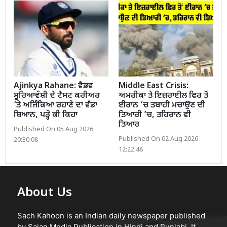
Ajinkya Rahane: ਵੈਭਵ
Middle East Crisis:
ਸੂਰਿਆਵੰਸ਼ੀ ਦੇ ਟੈਸਟ ਕਰੀਅਰ
ਅਮਰੀਕਾ ਤੇ ਇਜ਼ਰਾਈਲ ਫਿਰ ਤੋਂ
’ਤੇ ਅਜਿੰਕਿਆ ਰਹਾਣੇ ਦਾ ਵੱਡਾ
ਈਰਾਨ ’ਚ ਤਬਾਹੀ ਮਚਾਉਣ ਦੀ
ਬਿਆਨ, ਪੜ੍ਹੋ ਕੀ ਕਿਹਾ
ਤਿਆਰੀ ’ਚ, ਤਹਿਰਾਨ ਵੀ
ਤਿਆਰ
Published On 05 Aug 2026
Published On 02 Aug 2026
20:30:08
12:22:48
About Us
Sach Kahoon is an Indian daily newspaper published
by Sajag Media Publication in Hindi and Punjabi. It