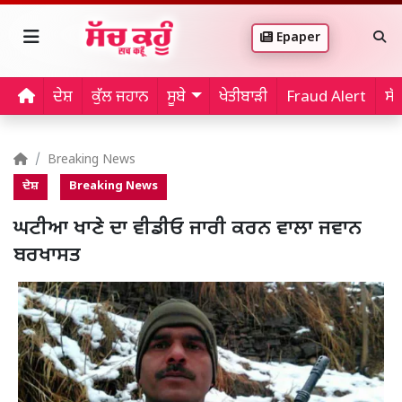
Epaper
ਦੇਸ਼
ਕੁੱਲ ਜਹਾਨ
ਸੂਬੇ
ਖੇਤੀਬਾੜੀ
Fraud Alert
ਸੱ
Breaking News
ਦੇਸ਼
Breaking News
ਘਟੀਆ ਖਾਣੇ ਦਾ ਵੀਡੀਓ ਜਾਰੀ ਕਰਨ ਵਾਲਾ ਜਵਾਨ
ਬਰਖਾਸਤ