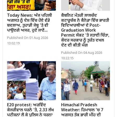
Today News: ਅੱਜ ਪਹਿਲੀ
ਕੈਬਨਿਟ ਮੰਤਰੀ ਲਾਲਚੰਦ
ਅਗਸਤ ਨੂੰ ਦੇਸ਼ ਵਿੱਚ ਹੋਏ ਵੱਡੇ
ਕਟਾਰੂਚੱਕ ਨੇ ਕੈਨੇਡਾ ਵਿੱਚ ਭਾਰਤੀ
ਬਦਲਾਅ, ਤੁਹਾਡੀ ਜੇਬ੍ਹ ’ਤੇ ਵੀ
ਵਿਦਿਆਰਥੀਆਂ ਦੇ Post-
ਪਾਉਣਗੇ ਅਸਰ, ਹੁਣੇ ਜਾਣੋ...
Graduation Work
Permit ਸੰਕਟ 'ਤੇ ਜਤਾਈ ਚਿੰਤਾ,
Published On 01 Aug 2026
ਕੇਂਦਰ ਸਰਕਾਰ ਨੂੰ ਤੁਰੰਤ ਦਖਲ
13:02:19
ਦੇਣ ਦੀ ਕੀਤੀ ਮੰਗ
Published On 04 Aug 2026
10:22:15
E20 protest: ਅਰਵਿੰਦ
Himachal Pradesh
ਕੇਜਰੀਵਾਲ ਧਰਨੇ 'ਤੇ, 2.33 ਲੱਖ
Weather: ਹਿਮਾਚਲ ’ਚ 7
ਪਟੀਸ਼ਨਾਂ ਲੈ ਕੇ ਪੁਲਿਸ ਨੇ ਧਰਨਾ
ਅਗਸਤ ਤੱਕ ਭਾਰੀ ਮੀਂਹ ਦੀ