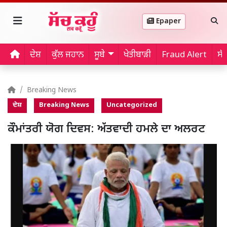
Epaper
ਦੇਸ਼
ਕੁੱਲ ਜਹਾਨ
ਸੂਬੇ
ਖੇਤੀਬਾੜੀ
Fraud Alert
ਸੱ
Breaking News
ਦੇਸ਼
Breaking News
Uncategorized
ਕੌਮਾਂਤਰੀ ਯੋਗ ਦਿਵਸ: ਅੱਤਵਾਦੀ ਹਮਲੇ ਦਾ ਅਲਰਟ