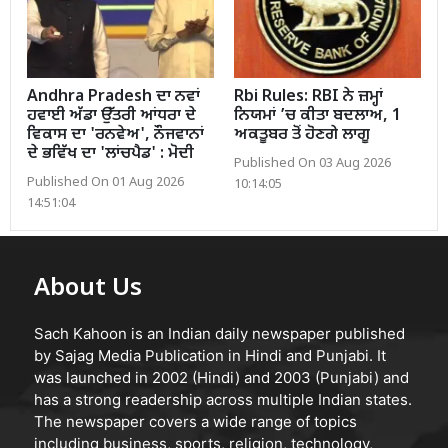
Andhra Pradesh ਦਾ ਨਵਾਂ
Rbi Rules: RBI ਨੇ ਜ਼ਮ੍ਹਾਂ
ਹਵਾਈ ਅੱਡਾ ਉੱਤਰੀ ਆਂਧਰਾ ਦੇ
ਨਿਯਮਾਂ ’ਚ ਕੀਤਾ ਬਦਲਾਅ, 1
ਵਿਕਾਸ ਦਾ 'ਰਨਵੇਅ', ਨੌਜਵਾਨਾਂ
ਅਕਤੂਬਰ ਤੋਂ ਹੋਣਗੇ ਲਾਗੂ
ਦੇ ਭਵਿੱਖ ਦਾ 'ਲਾਂਚਪੈਡ' : ਮੋਦੀ
Published On 03 Aug 2026
Published On 01 Aug 2026
10:14:05
14:51:04
About Us
Sach Kahoon is an Indian daily newspaper published
by Sajag Media Publication in Hindi and Punjabi. It
was launched in 2002 (Hindi) and 2003 (Punjabi) and
has a strong readership across multiple Indian states.
The newspaper covers a wide range of topics
including business, sports, religion, technology,