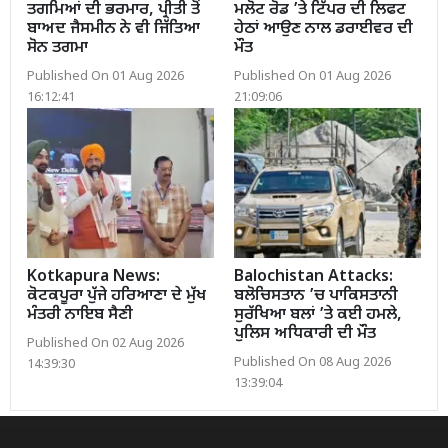
ਤਗਮਿਆਂ ਦੀ ਭਰਮਾਰ, ਪ੍ਰੀਤੀ ਤੋਂ
ਮਲੋਟ ਰੋਡ ’ਤੇ ਟਿੱਪਰ ਦੀ ਲਿਫਟ
ਬਾਅਦ ਜੈਸਮੀਨ ਨੇ ਵੀ ਜਿੱਤਿਆ
ਹੇਠਾਂ ਆਉਣ ਨਾਲ ਡਰਾਈਵਰ ਦੀ
ਸੋਨ ਤਗਮਾ
ਮੌਤ
Published On 01 Aug 2026
Published On 01 Aug 2026
16:12:41
21:09:06
Kotkapura News:
Balochistan Attacks:
ਕੋਟਕਪੂਰਾ ਪੁੱਜੇ ਹਰਿਆਣਾ ਦੇ ਮੁੱਖ
ਬਲੋਚਿਸਤਾਨ ’ਚ ਪਾਕਿਸਤਾਨੀ
ਮੰਤਰੀ ਨਾਇਬ ਸੈਣੀ
ਸੁਰੱਖਿਆ ਬਲਾਂ ’ਤੇ ਕਈ ਹਮਲੇ,
ਪੁਲਿਸ ਅਧਿਕਾਰੀ ਦੀ ਮੌਤ
Published On 02 Aug 2026
Published On 08 Aug 2026
14:39:30
13:39:04