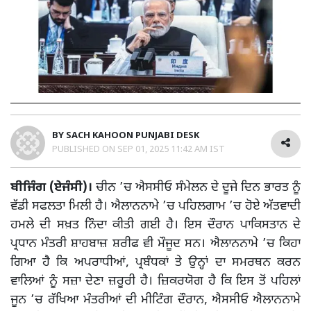
BY
SACH KAHOON PUNJABI DESK
PUBLISHED ON
SEP 01, 2025 11:42 AM IST
ਬੀਜਿੰਗ (ਏਜੰਸੀ)।
ਚੀਨ ’ਚ ਐਸਸੀਓ ਸੰਮੇਲਨ ਦੇ ਦੂਜੇ ਦਿਨ ਭਾਰਤ ਨੂੰ
ਵੱਡੀ ਸਫਲਤਾ ਮਿਲੀ ਹੈ। ਐਲਾਨਨਾਮੇ ’ਚ ਪਹਿਲਗਾਮ ’ਚ ਹੋਏ ਅੱਤਵਾਦੀ
ਹਮਲੇ ਦੀ ਸਖ਼ਤ ਨਿੰਦਾ ਕੀਤੀ ਗਈ ਹੈ। ਇਸ ਦੌਰਾਨ ਪਾਕਿਸਤਾਨ ਦੇ
ਪ੍ਰਧਾਨ ਮੰਤਰੀ ਸ਼ਾਹਬਾਜ਼ ਸ਼ਰੀਫ ਵੀ ਮੌਜੂਦ ਸਨ। ਐਲਾਨਨਾਮੇ ’ਚ ਕਿਹਾ
ਗਿਆ ਹੈ ਕਿ ਅਪਰਾਧੀਆਂ, ਪ੍ਰਬੰਧਕਾਂ ਤੇ ਉਨ੍ਹਾਂ ਦਾ ਸਮਰਥਨ ਕਰਨ
ਵਾਲਿਆਂ ਨੂੰ ਸਜ਼ਾ ਦੇਣਾ ਜ਼ਰੂਰੀ ਹੈ। ਜ਼ਿਕਰਯੋਗ ਹੈ ਕਿ ਇਸ ਤੋਂ ਪਹਿਲਾਂ
ਜੂਨ ’ਚ ਰੱਖਿਆ ਮੰਤਰੀਆਂ ਦੀ ਮੀਟਿੰਗ ਦੌਰਾਨ, ਐਸਸੀਓ ਐਲਾਨਨਾਮੇ