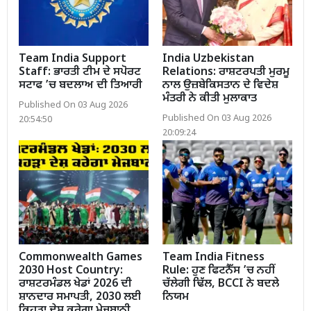
Team India Support
India Uzbekistan
Staff: ਭਾਰਤੀ ਟੀਮ ਦੇ ਸਪੋਰਟ
Relations: ਰਾਸ਼ਟਰਪਤੀ ਮੁਰਮੂ
ਸਟਾਫ ’ਚ ਬਦਲਾਅ ਦੀ ਤਿਆਰੀ
ਨਾਲ ਉਜ਼ਬੇਕਿਸਤਾਨ ਦੇ ਵਿਦੇਸ਼
ਮੰਤਰੀ ਨੇ ਕੀਤੀ ਮੁਲਾਕਾਤ
Published On 03 Aug 2026
Published On 03 Aug 2026
20:54:50
20:09:24
Commonwealth Games
Team India Fitness
2030 Host Country:
Rule: ਹੁਣ ਫਿਟਨੈੱਸ ’ਚ ਨਹੀਂ
ਰਾਸ਼ਟਰਮੰਡਲ ਖੇਡਾਂ 2026 ਦੀ
ਚੱਲੇਗੀ ਢਿੱਲ, BCCI ਨੇ ਬਦਲੇ
ਸ਼ਾਨਦਾਰ ਸਮਾਪਤੀ, 2030 ਲਈ
ਨਿਯਮ
ਕਿਹੜਾ ਦੇਸ਼ ਕਰੇਗਾ ਮੇਜਬਾਨੀ