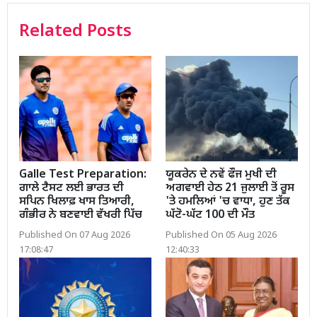
Related Posts
Galle Test Preparation:
ਯੂਕਰੇਨ ਦੇ ਨਵੇਂ ਫੌਜ ਮੁਖੀ ਦੀ
ਗਾਲੇ ਟੈਸਟ ਲਈ ਭਾਰਤ ਦੀ
ਅਗਵਾਈ ਹੇਠ 21 ਜੁਲਾਈ ਤੋਂ ਰੂਸ
ਸਪਿਨ ਖਿਲਾਫ਼ ਖਾਸ ਤਿਆਰੀ,
'ਤੇ ਹਮਲਿਆਂ 'ਚ ਵਾਧਾ, ਹੁਣ ਤੱਕ
ਗੰਭੀਰ ਨੇ ਬਣਵਾਈ ਵੱਖਰੀ ਪਿੱਚ
ਘੱਟੋ-ਘੱਟ 100 ਦੀ ਮੌਤ
Published On 07 Aug 2026
Published On 05 Aug 2026
17:08:47
12:40:33