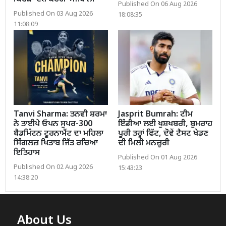
Published On 06 Aug 2026
Published On 03 Aug 2026
18:08:35
11:08:09
Tanvi Sharma: ਤਨਵੀ ਸ਼ਰਮਾ
Jasprit Bumrah: ਟੀਮ
ਨੇ ਤਾਈਪੇ ਓਪਨ ਸੁਪਰ-300
ਇੰਡੀਆ ਲਈ ਖੁਸ਼ਖਬਰੀ, ਬੁਮਰਾਹ
ਬੈਡਮਿੰਟਨ ਟੂਰਨਾਮੈਂਟ ਦਾ ਮਹਿਲਾ
ਪੂਰੀ ਤਰ੍ਹਾਂ ਫਿੱਟ, ਦੋਵੇਂ ਟੈਸਟ ਖੇਡਣ
ਸਿੰਗਲਜ਼ ਖਿਤਾਬ ਜਿੱਤ ਰਚਿਆ
ਦੀ ਮਿਲੀ ਮਨਜ਼ੂਰੀ
ਇਤਿਹਾਸ
Published On 01 Aug 2026
Published On 02 Aug 2026
15:43:23
14:38:20
About Us