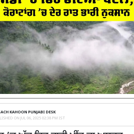
SACH KAHOON PUNJABI DESK
LISHED ON
JUL 06, 2025 02:38 PM IST