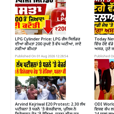
LPG Cylinder Price: LPG ਗੈਸ ਸਿਲੰਡਰ
Today News
ਦੀਆਂ ਕੀਮਤਾਂ 200 ਰੁਪਏ ਤੋਂ ਵੱਧ ਘਟੀਆਂ, ਜਾਣੋ
ਵਿੱਚ ਹੋਏ ਵੱਡ
ਨਵੀਆਂ ਕੀਮਤਾਂ
ਅਸਰ, ਹੁਣੇ ਜਾ
Published On 01 Aug 2026 12:28:54
Published On
Arvind Kejriwal E20 Protest: 2.30 ਲੱਖ
ODI World
ਪਟੀਸ਼ਨਾਂ ਤੇ ਧਰਨੇ 'ਤੇ ਕੇਜਰੀਵਾਲ, ਪੁਲਿਸ ਨੇ
ਵਿਸ਼ਵ ਕੱਪ ਲ