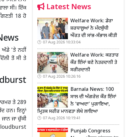
Latest News
 ਵਾਲਾ ਸੀ। ਇੱਕ
 ਗਿਣਤੀ 18 ਹੋ
Welfare Work: ਡੇਰਾ
ਸ਼ਰਧਾਲੂਆਂ ਨੇ ਮੰਦਬੁੱਧੀ
ਔਰਤ ਦੀ ਸਾਂਭ-ਸੰਭਾਲ ਕੀਤੀ
 News
07 Aug 2026 10:33:04
ੱਡੇ ’ਤੇ ਨਹੀਂ
Welfare Work: ਕਰਤਾਰ
ਲੀ ਤੋਂ ਸੀ ਤੇ
ਕੌਰ ਇੰਸਾਂ ਬਣੇ ਨੇਤਰਦਾਨੀ ਤੇ
ਸਰੀਰਦਾਨੀ
07 Aug 2026 10:26:16
udburst
Barnala News: 100
ਸਾਲ ਦੀ ਅੰਗਰੇਜ਼ ਕੌਰ ਇੰਸਾਂ
ਫਾਰਮਰ ਤੇ 289
ਨੇ ‘ਵਾਅਦਾ’ ਪੁਗਾਇਆ,
ੰਦ ਹਨ। ਇਨ੍ਹਾਂ
ਮ੍ਰਿਤਕ ਸਰੀਰ ਮਾਨਵਤਾ ਲੇਖੇ ਲਾਇਆ
 ਜਾਨ ਜਾ ਚੁੱਕੀ
07 Aug 2026 10:19:41
Cloudburst
Punjab Congress