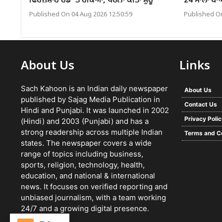
ਫਿਰੋਜ਼ਸ਼ਾਹ ਰੋਡ ’ਤੇ ਰੋਕਿਆ, ਧਰਨਾ ਕੀਤਾ ਸ਼ੁਰੂ
24 ਸਾਲਾਂ ਬ
Published On 04 Aug 2026 12:50:59
Published On
About Us
Links
Sach Kahoon is an Indian daily newspaper
About Us
published by Sajag Media Publication in
Contact Us
Hindi and Punjabi. It was launched in 2002
Privacy Poli
(Hindi) and 2003 (Punjabi) and has a
strong readership across multiple Indian
Terms and C
states. The newspaper covers a wide
range of topics including business,
sports, religion, technology, health,
education, and national & international
news. It focuses on verified reporting and
unbiased journalism, with a team working
24/7 and a growing digital presence.