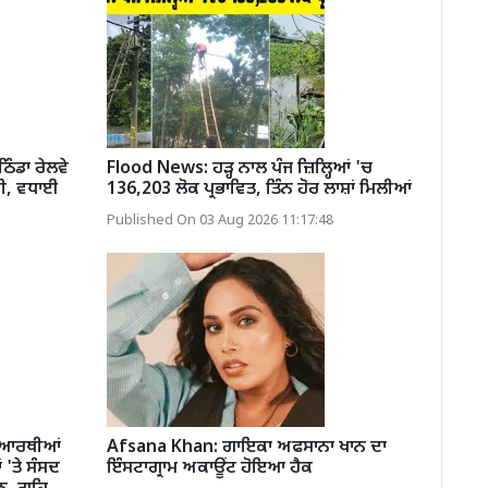
ੰਡਾ ਰੇਲਵੇ
Flood News: ਹੜ੍ਹ ਨਾਲ ਪੰਜ ਜ਼ਿਲ੍ਹਿਆਂ 'ਚ
ਕੀ, ਵਧਾਈ
136,203 ਲੋਕ ਪ੍ਰਭਾਵਿਤ, ਤਿੰਨ ਹੋਰ ਲਾਸ਼ਾਂ ਮਿਲੀਆਂ
Published On 03 Aug 2026 11:17:48
ਦਿਆਰਥੀਆਂ
Afsana Khan: ਗਾਇਕਾ ਅਫਸਾਨਾ ਖਾਨ ਦਾ
 'ਤੇ ਸੰਸਦ
ਇੰਸਟਾਗ੍ਰਾਮ ਅਕਾਊਂਟ ਹੋਇਆ ਹੈਕ