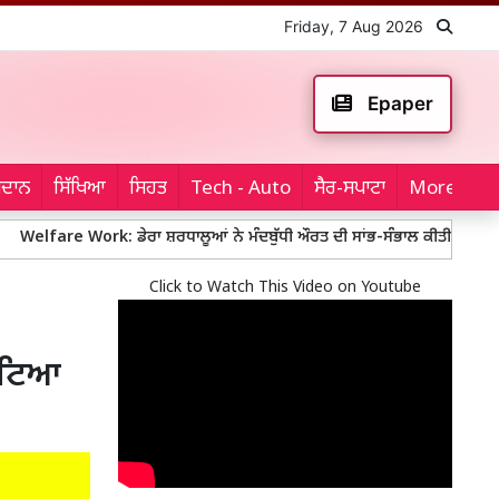
Friday, 7 Aug 2026
Epaper
ਮੈਦਾਨ
ਸਿੱਖਿਆ
ਸਿਹਤ
Tech - Auto
ਸੈਰ-ਸਪਾਟਾ
More...
Work: ਡੇਰਾ ਸ਼ਰਧਾਲੂਆਂ ਨੇ ਮੰਦਬੁੱਧੀ ਔਰਤ ਦੀ ਸਾਂਭ-ਸੰਭਾਲ ਕੀਤੀ
Welfare W
Click to Watch This Video on Youtube
ਫਟਿਆ