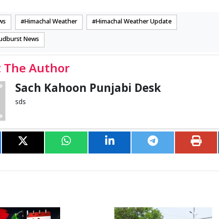
ws
Himachal Weather
Himachal Weather Update
udburst News
 The Author
Sach Kahoon Punjabi Desk
sds