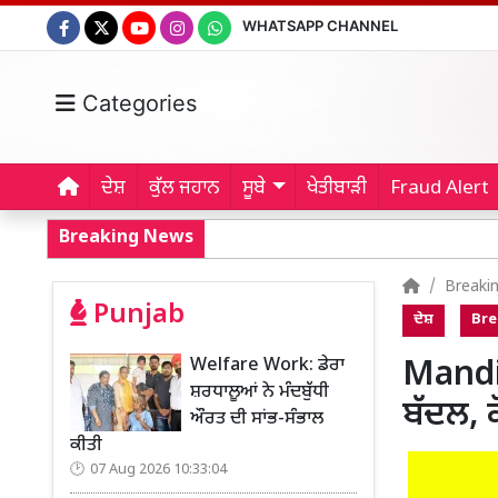
WHATSAPP CHANNEL
Categories
ਦੇਸ਼
ਕੁੱਲ ਜਹਾਨ
ਸੂਬੇ
ਖੇਤੀਬਾੜੀ
Fraud Alert
Breaking News
Breaki
Punjab
ਦੇਸ਼
Bre
Welfare Work: ਡੇਰਾ
Mandi
ਸ਼ਰਧਾਲੂਆਂ ਨੇ ਮੰਦਬੁੱਧੀ
ਬੱਦਲ, 
ਔਰਤ ਦੀ ਸਾਂਭ-ਸੰਭਾਲ
ਕੀਤੀ
07 Aug 2026 10:33:04