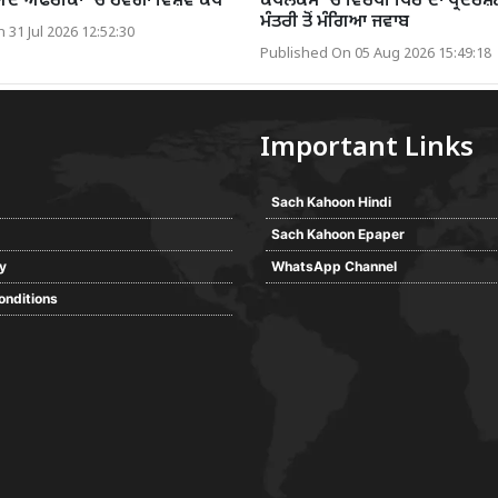
ਾਅਦ ਅਫਰੀਕਾ ’ਚ ਹੋਵੇਗਾ ਵਿਸ਼ਵ ਕੱਪ
ਕੰਪਲੈਕਸ ’ਚ ਵਿਰੋਧੀ ਧਿਰ ਦਾ ਪ੍ਰਦਰਸ਼ਨ
ਮੰਤਰੀ ਤੋਂ ਮੰਗਿਆ ਜਵਾਬ
 31 Jul 2026 12:52:30
Published On 05 Aug 2026 15:49:18
Important Links
Sach Kahoon Hindi
Sach Kahoon Epaper
cy
WhatsApp Channel
onditions