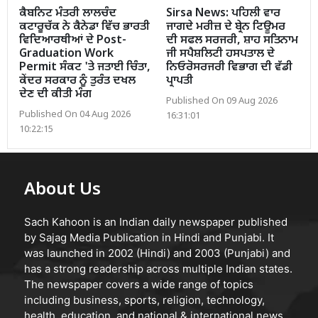
ਕੈਬਨਿਟ ਮੰਤਰੀ ਲਾਲਚੰਦ
Sirsa News: ਪਹਿਲੀ ਵਾਰ
ਕਟਾਰੂਚੱਕ ਨੇ ਕੈਨੇਡਾ ਵਿੱਚ ਭਾਰਤੀ
ਜਾਗਦੇ ਮਰੀਜ਼ ਦੇ ਬ੍ਰੇਨ ਟਿਊਮਰ
ਵਿਦਿਆਰਥੀਆਂ ਦੇ Post-
ਦੀ ਸਫਲ ਸਰਜਰੀ, ਸ਼ਾਹ ਸਤਿਨਾਮ
Graduation Work
ਜੀ ਸਪੈਸ਼ਲਿਟੀ ਹਸਪਤਾਲ ਦੇ
Permit ਸੰਕਟ 'ਤੇ ਜਤਾਈ ਚਿੰਤਾ,
ਨਿਓਰੋਸਰਜਰੀ ਵਿਭਾਗ ਦੀ ਵੱਡੀ
ਕੇਂਦਰ ਸਰਕਾਰ ਨੂੰ ਤੁਰੰਤ ਦਖਲ
ਪ੍ਰਾਪਤੀ
ਦੇਣ ਦੀ ਕੀਤੀ ਮੰਗ
Published On 09 Aug 2026
Published On 04 Aug 2026
16:31:01
10:22:15
About Us
Sach Kahoon is an Indian daily newspaper published
by Sajag Media Publication in Hindi and Punjabi. It
was launched in 2002 (Hindi) and 2003 (Punjabi) and
has a strong readership across multiple Indian states.
The newspaper covers a wide range of topics
including business, sports, religion, technology,
health, education, and national & international news.