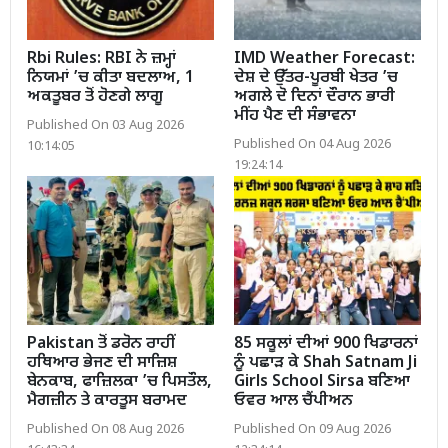
Rbi Rules: RBI ਨੇ ਜ਼ਮ੍ਹਾਂ
IMD Weather Forecast:
ਨਿਯਮਾਂ ’ਚ ਕੀਤਾ ਬਦਲਾਅ, 1
ਦੇਸ਼ ਦੇ ਉੱਤਰ-ਪੂਰਬੀ ਖੇਤਰ ’ਚ
ਅਕਤੂਬਰ ਤੋਂ ਹੋਣਗੇ ਲਾਗੂ
ਅਗਲੇ ਦੋ ਦਿਨਾਂ ਦੌਰਾਨ ਭਾਰੀ
ਮੀਂਹ ਪੈਣ ਦੀ ਸੰਭਾਵਨਾ
Published On 03 Aug 2026
Published On 04 Aug 2026
10:14:05
19:24:14
Pakistan ਤੋਂ ਡਰੋਨ ਰਾਹੀਂ
85 ਸਕੂਲਾਂ ਦੀਆਂ 900 ਖਿਡਾਰਨਾਂ
ਹਥਿਆਰ ਭੇਜਣ ਦੀ ਸਾਜ਼ਿਸ਼
ਨੂੰ ਪਛਾੜ ਕੇ Shah Satnam Ji
ਬੇਨਕਾਬ, ਫਾਜ਼ਿਲਕਾ ’ਚ ਪਿਸਤੌਲ,
Girls School Sirsa ਬਣਿਆ
ਮੈਗਜ਼ੀਨ ਤੇ ਕਾਰਤੂਸ ਬਰਾਮਦ
ਓਵਰ ਆਲ ਚੈਂਪੀਅਨ
Published On 08 Aug 2026
Published On 09 Aug 2026