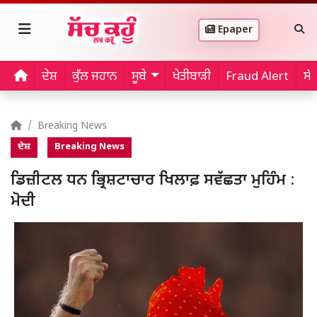
Epaper
ਦੇਸ਼
ਕੁੱਲ ਜਹਾਨ
ਸੂਬੇ
ਖੇਤੀਬਾੜੀ
Fraud Alert
ਸੱ
Breaking News
ਦੇਸ਼
Breaking News
ਡਿਜ਼ੀਟਲ ਧਨ ਭ੍ਰਿਸ਼ਟਾਚਾਰ ਖਿਲਾਫ਼ ਸਵੱਛਤਾ ਮੁਹਿੰਮ :
ਮੋਦੀ