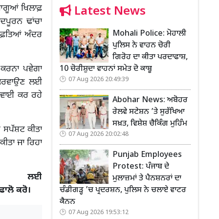
ਆਗੂਆਂ ਖਿਲਾਫ਼
Latest News
ਾਦਪੂਰਨ ਢਾਂਚਾ
Mohali Police: ਮੋਹਾਲੀ
 ਹਫ਼ਤਿਆਂ ਅੰਦਰ
ਪੁਲਿਸ ਨੇ ਵਾਹਨ ਚੋਰੀ
ਗਿਰੋਹ ਦਾ ਕੀਤਾ ਪਰਦਾਫਾਸ਼,
ਾ ਕਰਨਾ ਪਵੇਗਾ
10 ਚੋਰੀਸ਼ੁਦਾ ਵਾਹਨਾਂ ਸਮੇਤ ਦੋ ਕਾਬੂ
07 Aug 2026 20:49:39
 ਕਰਵਾਉਣ ਲਈ
ੁਣਵਾਈ ਕਰ ਰਹੇ
Abohar News: ਅਬੋਹਰ
ਰੇਲਵੇ ਸਟੇਸ਼ਨ ’ਤੇ ਸੁਰੱਖਿਆ
ਸਖ਼ਤ, ਵਿਸ਼ੇਸ਼ ਚੈਕਿੰਗ ਮੁਹਿੰਮ
ੇ ਸਪੱਸ਼ਟ ਕੀਤਾ
07 Aug 2026 20:02:48
 ਕੀਤਾ ਜਾ ਰਿਹਾ
Punjab Employees
Protest: ਪੰਜਾਬ ਦੇ
 ਲਈ
ਮੁਲਾਜ਼ਮਾਂ ਤੇ ਪੈਨਸ਼ਨਰਾਂ ਦਾ
 ਫਾਲੋ ਕਰੋ।
ਚੰਡੀਗੜ੍ਹ ’ਚ ਪ੍ਰਦਰਸ਼ਨ, ਪੁਲਿਸ ਨੇ ਚਲਾਏ ਵਾਟਰ
ਕੈਨਨ
07 Aug 2026 19:53:12