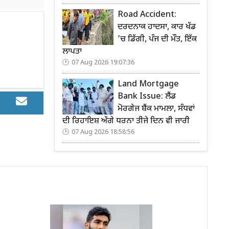
Road Accident:
ਦਰਦਨਾਕ ਹਾਦਸਾ, ਕਾਰ ਖੱਡ
’ਚ ਡਿੱਗੀ, ਪੰਜ ਦੀ ਮੌਤ, ਇੱਕ
ਲਾਪਤਾ
07 Aug 2026 19:07:36
Land Mortgage
Bank Issue: ਲੈਂਡ
ਮੋਰਗੇਜ ਬੈਂਕ ਮਾਮਲਾ, ਸੰਧਵਾਂ
ਦੀ ਰਿਹਾਇਸ਼ ਅੱਗੇ ਧਰਨਾ ਤੀਜੇ ਦਿਨ ਵੀ ਜਾਰੀ
07 Aug 2026 18:58:56