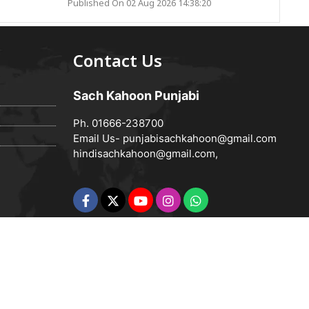
Published On 02 Aug 2026 14:38:20
Contact Us
Sach Kahoon Punjabi
Ph. 01666-238700
Email Us-
punjabisachkahoon@gmail.com
hindisachkahoon@gmail.com
,
Powered by
Vedanta Software