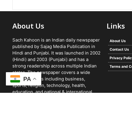
About Us
Links
Sach Kahoon is an Indian daily newspaper
About Us
published by Sajag Media Publication in
Contact Us
Hindi and Punjabi. It was launched in 2002
Privacy Poli
(Hindi) and 2003 (Punjabi) and has a
strong readership across multiple Indian
Terms and C
states. The newspaper covers a wide
PA
range of topics including business,
sports, religion, technology, health,
education, and national & international
news. It focuses on verified reporting and
unbiased journalism, with a team working
24/7 and a growing digital presence.
© 2026 -
Sach Kahoon Punjabi