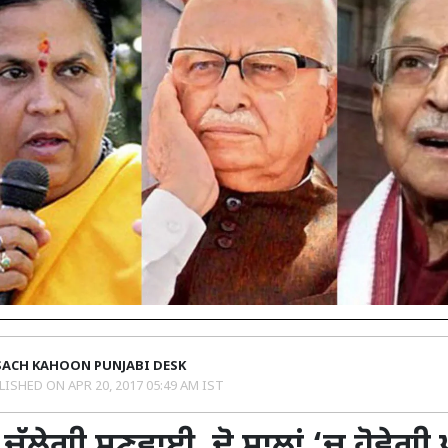
SACH KAHOON PUNJABI DESK
LISHED ON
APR 20, 2017 05:49 AM IST
 ਚੱਲੇਗੀ ਸੁਣਵਾਈ, ਦੋ ਸਾਲਾਂ ‘ਚ ਹੋਵੇਗੀ 