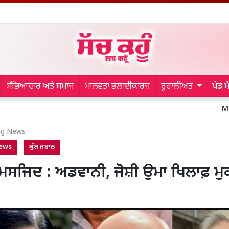
ਸੱਭਿਆਚਾਰ ਅਤੇ ਸਮਾਜ
ਮਾਨਵਤਾ ਭਲਾਈਕਾਰਜ
ਰੂਹਾਨੀਅਤ
ਖੇਡ 
Mohali Police:
ng News
News
ਕੁੱਲ ਜਹਾਨ
ਮਸਜਿਦ : ਅਡਵਾਨੀ, ਜੋਸ਼ੀ ਉਮਾ ਖਿਲਾਫ਼ ਮੁ