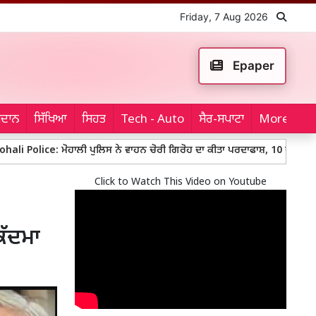
Friday, 7 Aug 2026
Epaper
ਮੈਦਾਨ
ਸਿੱਖਿਆ
ਸਿਹਤ
Tech - Auto
ਸੈਰ-ਸਪਾਟਾ
More...
 ਮੋਹਾਲੀ ਪੁਲਿਸ ਨੇ ਵਾਹਨ ਚੋਰੀ ਗਿਰੋਹ ਦਾ ਕੀਤਾ ਪਰਦਾਫਾਸ਼, 10 ਚੋਰੀਸ਼ੁਦਾ ਵਾਹਨਾਂ ਸਮੇਤ 
Click to Watch This Video on Youtube
ਕੱਦਮਾ