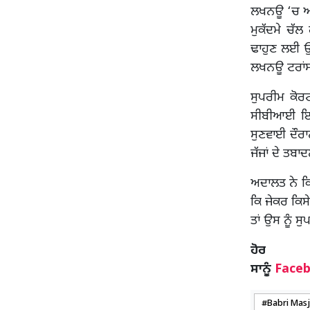
ਲਖਨਊ ‘ਚ ਅਣ
ਮੁਕੱਦਮੇ ਚੱਲ
ਢਾਹੁਣ ਲਈ ਉਕ
ਲਖਨਊ ਟਰਾਂਸ
ਸੁਪਰੀਮ ਕੋਰਟ
ਸੀਬੀਆਈ ਇਹ
ਸੁਣਵਾਈ ਦੌਰਾ
ਜੱਜਾਂ ਦੇ ਤਬਾਦ
ਅਦਾਲਤ ਨੇ ਕਿ
ਕਿ ਜੇਕਰ ਕਿਸੇ
ਤਾਂ ਉਸ ਨੂੰ 
ਹ
ਸਾਨੂੰ
Face
Babri Masj