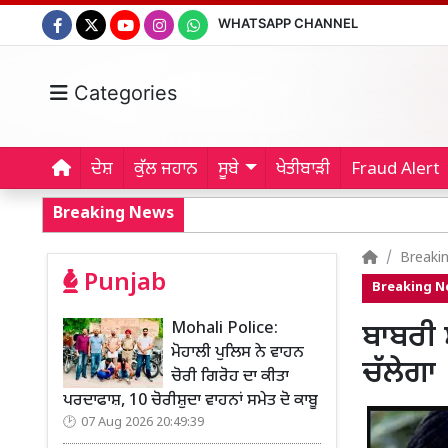
WHATSAPP CHANNEL
Categories
ਦੇਸ਼
ਕੁੱਲ ਜਹਾਨ
ਸੂਬੇ
ਖੇਤੀਬਾੜੀ
Fraud Alert
Breaking News
Breaki
Punjab
Breaking 
Mohali Police:
ਬਾਬਰੀ 
ਮੋਹਾਲੀ ਪੁਲਿਸ ਨੇ ਵਾਹਨ
ਚੱਲੇਗਾ
ਚੋਰੀ ਗਿਰੋਹ ਦਾ ਕੀਤਾ
ਪਰਦਾਫਾਸ਼, 10 ਚੋਰੀਸ਼ੁਦਾ ਵਾਹਨਾਂ ਸਮੇਤ ਦੋ ਕਾਬੂ
07 Aug 2026 20:49:39