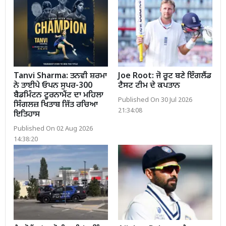
Tanvi Sharma: ਤਨਵੀ ਸ਼ਰਮਾ
Joe Root: ਜੋ ਰੂਟ ਬਣੇ ਇੰਗਲੈਂਡ
ਨੇ ਤਾਈਪੇ ਓਪਨ ਸੁਪਰ-300
ਟੈਸਟ ਟੀਮ ਦੇ ਕਪਤਾਨ
ਬੈਡਮਿੰਟਨ ਟੂਰਨਾਮੈਂਟ ਦਾ ਮਹਿਲਾ
Published On 30 Jul 2026
ਸਿੰਗਲਜ਼ ਖਿਤਾਬ ਜਿੱਤ ਰਚਿਆ
21:34:08
ਇਤਿਹਾਸ
Published On 02 Aug 2026
14:38:20