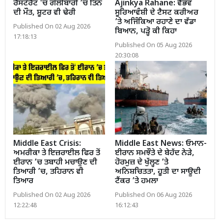
ਰੈਸਟੋਰੈਂਟ 'ਚ ਗੋਲੀਬਾਰੀ ’ਚ ਤਿੰਨ
Ajinkya Rahane: ਵੈਭਵ
ਦੀ ਮੌਤ, ਸ਼ੂਟਰ ਵੀ ਢੇਰੀ
ਸੂਰਿਆਵੰਸ਼ੀ ਦੇ ਟੈਸਟ ਕਰੀਅਰ
’ਤੇ ਅਜਿੰਕਿਆ ਰਹਾਣੇ ਦਾ ਵੱਡਾ
Published On 02 Aug 2026
ਬਿਆਨ, ਪੜ੍ਹੋ ਕੀ ਕਿਹਾ
17:18:13
Published On 05 Aug 2026
20:30:08
Middle East Crisis:
Middle East News: ਓਮਾਨ-
ਅਮਰੀਕਾ ਤੇ ਇਜ਼ਰਾਈਲ ਫਿਰ ਤੋਂ
ਈਰਾਨ ਸਮਝੌਤੇ ਦੇ ਬੇਹੱਦ ਨੇੜੇ,
ਈਰਾਨ ’ਚ ਤਬਾਹੀ ਮਚਾਉਣ ਦੀ
ਹੋਰਮੁਜ਼ ਦੇ ਖੁੱਲ੍ਹਣ ’ਤੇ
ਤਿਆਰੀ ’ਚ, ਤਹਿਰਾਨ ਵੀ
ਅਨਿਸ਼ਚਿਤਤਾ, ਹੂਤੀ ਦਾ ਸਾਊਦੀ
ਤਿਆਰ
ਟੈਂਕਰ ’ਤੇ ਹਮਲਾ
Published On 02 Aug 2026
Published On 06 Aug 2026
12:22:48
16:12:43