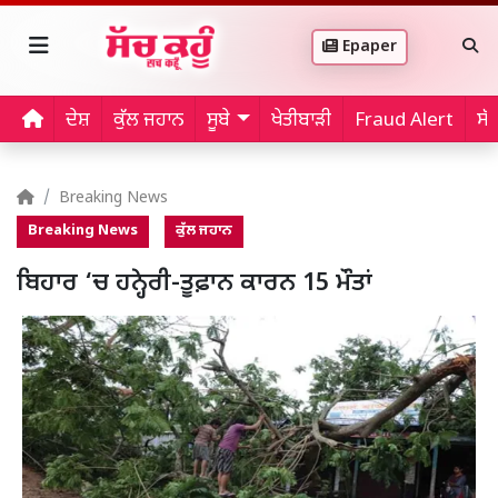
Epaper
ਦੇਸ਼
ਕੁੱਲ ਜਹਾਨ
ਸੂਬੇ
ਖੇਤੀਬਾੜੀ
Fraud Alert
ਸੱ
Breaking News
Breaking News
ਕੁੱਲ ਜਹਾਨ
ਬਿਹਾਰ ‘ਚ ਹਨ੍ਹੇਰੀ-ਤੂਫ਼ਾਨ ਕਾਰਨ 15 ਮੌਤਾਂ