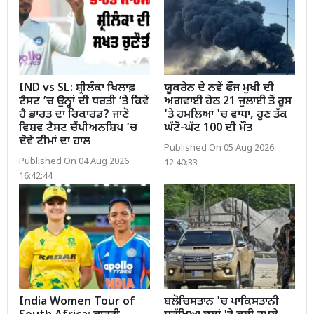
IND vs SL: ਸ਼੍ਰੀਲੰਕਾ ਖਿਲਾਫ਼
ਯੂਕਰੇਨ ਦੇ ਨਵੇਂ ਫੌਜ ਮੁਖੀ ਦੀ
ਟੈਸਟ ’ਚ ਉਨ੍ਹਾਂ ਦੀ ਧਰਤੀ ’ਤੇ ਕਿਵੇਂ
ਅਗਵਾਈ ਹੇਠ 21 ਜੁਲਾਈ ਤੋਂ ਰੂਸ
ਹੈ ਭਾਰਤ ਦਾ ਰਿਕਾਰਡ? ਜਾਣੋ
'ਤੇ ਹਮਲਿਆਂ 'ਚ ਵਾਧਾ, ਹੁਣ ਤੱਕ
ਵਿਸ਼ਵ ਟੈਸਟ ਚੈਂਪੀਅਨਸ਼ਿਪ ’ਚ
ਘੱਟੋ-ਘੱਟ 100 ਦੀ ਮੌਤ
ਦੋਵੇਂ ਟੀਮਾਂ ਦਾ ਹਾਲ
Published On 05 Aug 2026
Published On 04 Aug 2026
12:40:33
16:42:44
India Women Tour of
ਬਲੋਚਿਸਤਾਨ 'ਚ ਪਾਕਿਸਤਾਨੀ