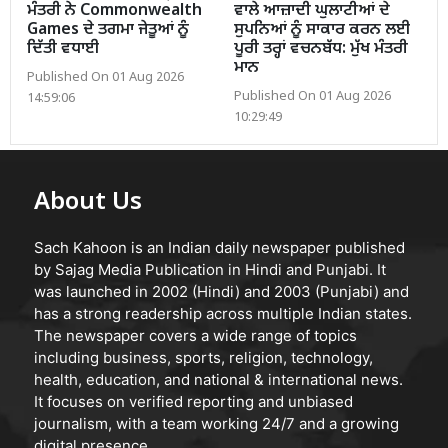
ਮੰਤਰੀ ਨੇ Commonwealth
ਵਾਲੇ ਆਜ਼ਾਦੀ ਘੁਲਾਟੀਆਂ ਦੇ
Games ਦੇ ਤਗਮਾ ਜੇਤੂਆਂ ਨੂੰ
ਸੁਪਨਿਆਂ ਨੂੰ ਸਾਕਾਰ ਕਰਨ ਲਈ
ਦਿੱਤੀ ਵਧਾਈ
ਪੂਰੀ ਤਰ੍ਹਾਂ ਵਚਨਬੱਧ: ਮੁੱਖ ਮੰਤਰੀ
ਮਾਨ
Published On 01 Aug 2026
Published On 01 Aug 2026
14:59:06
10:29:49
About Us
Sach Kahoon is an Indian daily newspaper published
by Sajag Media Publication in Hindi and Punjabi. It
was launched in 2002 (Hindi) and 2003 (Punjabi) and
has a strong readership across multiple Indian states.
The newspaper covers a wide range of topics
including business, sports, religion, technology,
health, education, and national & international news.
It focuses on verified reporting and unbiased
journalism, with a team working 24/7 and a growing
digital presence.