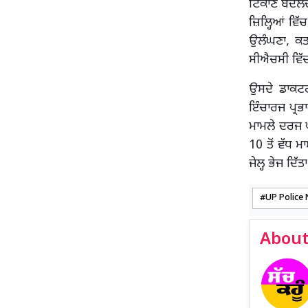
ਟਿਕਾਣੇ ਬਦਲਦ
ਜ਼ਿਲ੍ਹਿਆਂ ਵਿੱ
ਉਲੰਘਣਾ, ਕਤ
ਸੀਐਚਸੀ ਵਿ
ਉਸਦੇ ਡਾਕਟਰ
ਇੰਚਾਰਜ ਪ੍ਰਭ
ਮਾਮਲੇ ਦਰਜ ਪ
10 ਤੋਂ ਵੱਧ 
ਜੇਲ੍ਹ ਭੇਜ ਦਿੱ
UP Police
About