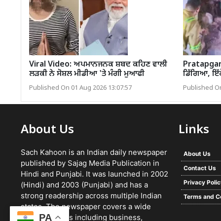
Viral Video: ਅਪਮਾਨਜਨਕ ਸ਼ਬਦ ਕਹਿਣ ਵਾਲੀ
Pratapgar
ਲੜਕੀ ਨੇ ਸੋਸ਼ਲ ਮੀਡੀਆ 'ਤੇ ਮੰਗੀ ਮੁਆਫੀ
ਡਿੱਗਿਆ, ਇੱਕੋ
Published On 01 Aug 2026 13:07:57
Published On
About Us
Links
Sach Kahoon is an Indian daily newspaper
About Us
published by Sajag Media Publication in
Contact Us
Hindi and Punjabi. It was launched in 2002
Privacy Poli
(Hindi) and 2003 (Punjabi) and has a
strong readership across multiple Indian
Terms and C
states. The newspaper covers a wide
PA
range of topics including business,