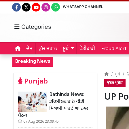
WHATSAPP CHANNEL
Categories
ਦੇਸ਼
ਕੁੱਲ ਜਹਾਨ
ਸੂਬੇ
ਖੇਤੀਬਾੜੀ
Fraud Alert
Breaking News
ਸੂਬੇ
ਉ
Punjab
ਉੱਤਰ ਪ੍ਰਦੇਸ਼
Bathinda News:
UP Pol
ਤਹਿਸੀਲਦਾਰ ਨੇ ਕੀਤੀ
ਸਿਆਸੀ ਪਾਰਟੀਆਂ ਨਾਲ
ਬੈਠਕ
07 Aug 2026 23:09:45