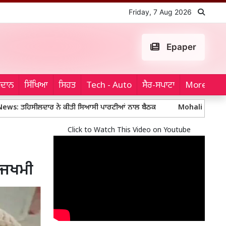
Friday, 7 Aug 2026
Epaper
ਮੈਦਾਨ
ਸਿੱਖਿਆ
ਸਿਹਤ
Tech - Auto
ਸੈਰ-ਸਪਾਟਾ
More...
ੀਲਦਾਰ ਨੇ ਕੀਤੀ ਸਿਆਸੀ ਪਾਰਟੀਆਂ ਨਾਲ ਬੈਠਕ
Mohali Police: ਮੋਹਾਲੀ ਪੁਲ
Click to Watch This Video on Youtube
 ਜਖਮੀ