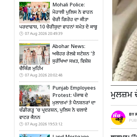
Mohali Police:
ਮੋਹਾਲੀ ਪੁਲਿਸ ਨੇ ਵਾਹਨ
ਚੋਰੀ ਗਿਰੋਹ ਦਾ ਕੀਤਾ
ਪਰਦਾਫਾਸ਼, 10 ਚੋਰੀਸ਼ੁਦਾ ਵਾਹਨਾਂ ਸਮੇਤ ਦੋ ਕਾਬੂ
07 Aug 2026 20:49:39
Abohar News:
ਅਬੋਹਰ ਰੇਲਵੇ ਸਟੇਸ਼ਨ ’ਤੇ
ਸੁਰੱਖਿਆ ਸਖ਼ਤ, ਵਿਸ਼ੇਸ਼
ਚੈਕਿੰਗ ਮੁਹਿੰਮ
07 Aug 2026 20:02:48
Punjab Employees
ਮੁਲਜ਼ਮ ਦ
Protest: ਪੰਜਾਬ ਦੇ
ਮੁਲਾਜ਼ਮਾਂ ਤੇ ਪੈਨਸ਼ਨਰਾਂ ਦਾ
ਚੰਡੀਗੜ੍ਹ ’ਚ ਪ੍ਰਦਰਸ਼ਨ, ਪੁਲਿਸ ਨੇ ਚਲਾਏ
BY
ਵਾਟਰ ਕੈਨਨ
PUB
07 Aug 2026 19:53:12