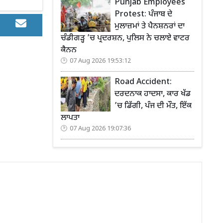
Punjab Employees
Protest: ਪੰਜਾਬ ਦੇ
ਮੁਲਾਜ਼ਮਾਂ ਤੇ ਪੈਨਸ਼ਨਰਾਂ ਦਾ
ਚੰਡੀਗੜ੍ਹ ’ਚ ਪ੍ਰਦਰਸ਼ਨ, ਪੁਲਿਸ ਨੇ ਚਲਾਏ ਵਾਟਰ
ਕੈਨਨ
07 Aug 2026 19:53:12
Road Accident:
ਦਰਦਨਾਕ ਹਾਦਸਾ, ਕਾਰ ਖੱਡ
’ਚ ਡਿੱਗੀ, ਪੰਜ ਦੀ ਮੌਤ, ਇੱਕ
ਲਾਪਤਾ
07 Aug 2026 19:07:36