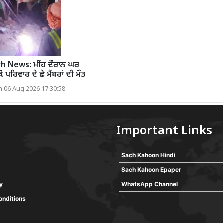
h News: ਮੀਂਹ ਦੌਰਾਨ ਘਰ
 ਪਰਿਵਾਰ ਦੇ ਛੇ ਮੈਂਬਰਾਂ ਦੀ ਮੌਤ
 06 Aug 2026 17:30:58
Important Links
Sach Kahoon Hindi
Sach Kahoon Epaper
cy
WhatsApp Channel
onditions