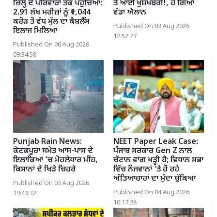
ਜ਼ਿਲ੍ਹੇ ਦੇ ਪਰਿਵਾਰਾਂ ਤੱਕ ਪਹੁੰਚਿਆ;
ਤੋਂ ਆਈ ਖੁਸ਼ਖਬਰੀ!, ਹੋ ਗਿਆ
2.91 ਲੱਖ ਮਰੀਜ਼ਾਂ ਨੂੰ ₹1,044
ਵੱਡਾ ਐਲਾਨ
ਕਰੋੜ ਤੋਂ ਵੱਧ ਮੁੱਲ ਦਾ ਕੈਸ਼ਲੈੱਸ
Published On 03 Aug 2026
ਇਲਾਜ ਮਿਲਿਆ
12:52:27
Published On 06 Aug 2026
09:34:58
Punjab Rain News:
NEET Paper Leak Case:
ਕੋਟਕਪੂਰਾ ਸਮੇਤ ਆਸ-ਪਾਸ ਦੇ
ਪੰਜਾਬ ਸਰਕਾਰ Gen Z ਨਾਲ
ਇਲਾਕਿਆਂ ’ਚ ਮੋਹਲੇਧਾਰ ਮੀਂਹ,
ਚੱਟਾਨ ਵਾਂਗ ਖੜ੍ਹੀ ਹੈ; ਵਿਧਾਨ ਸਭਾ
ਕਿਸਾਨਾਂ ਦੇ ਖਿੜੇ ਚਿਹਰੇ
ਵਿੱਚ ਨੌਜਵਾਨਾਂ 'ਤੇ ਹੋ ਰਹੇ
ਅੱਤਿਆਚਾਰਾਂ ਦਾ ਮੁੱਦਾ ਚੁੱਕਿਆ
Published On 03 Aug 2026
Published On 04 Aug 2026
19:43:32
10:17:28