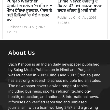
Punjab Weather
Crime News: ਚੰਡੀਗੜ੍ਹ ਦੇ
Update: ਜਲੰਧਰ ’ਚ ਮੀਂਹ ਨਾਲ
ਸੈਕਟਰ-42 ਵਿਖੇ ਗਰਲਜ਼ ਕਾਲਜ
ਮੌਸਮ ਹੋਇਆ ਸੁਹਾਵਣਾ, ਪੰਜਾਬ ਦੇ
ਬਾਹਰ ਮਹਿਲਾ ਨੂੰ ਮਾਰੀ ਗੋਲੀ
ਕਈ ਜ਼ਿਲ੍ਹਿਆਂ ’ਚ ਯੈਲੋ ਅਲਰਟ
Published On 01 Aug 2026
ਜਾਰੀ
21:02:54
Published On 03 Aug 2026
17:30:35
About Us
Sach Kahoon is an Indian daily newspaper published
by Sajag Media Publication in Hindi and Punjabi. It
was launched in 2002 (Hindi) and 2003 (Punjabi) and
has a strong readership across multiple Indian states.
The newspaper covers a wide range of topics
including business, sports, religion, technology,
health, education, and national & international news.
It focuses on verified reporting and unbiased
journalism, with a team working 24/7 and a growing