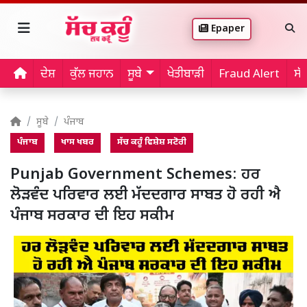
Epaper
ਦੇਸ਼
ਕੁੱਲ ਜਹਾਨ
ਸੂਬੇ
ਖੇਤੀਬਾੜੀ
Fraud Alert
ਸੱ
ਸੂਬੇ
ਪੰਜਾਬ
ਪੰਜਾਬ
ਖਾਸ ਖਬਰ
ਸੱਚ ਕਹੂੰ ਵਿਸ਼ੇਸ਼ ਸਟੋਰੀ
Punjab Government Schemes: ਹਰ
ਲੋੜਵੰਦ ਪਰਿਵਾਰ ਲਈ ਮੱਦਦਗਾਰ ਸਾਬਤ ਹੋ ਰਹੀ ਐ
ਪੰਜਾਬ ਸਰਕਾਰ ਦੀ ਇਹ ਸਕੀਮ