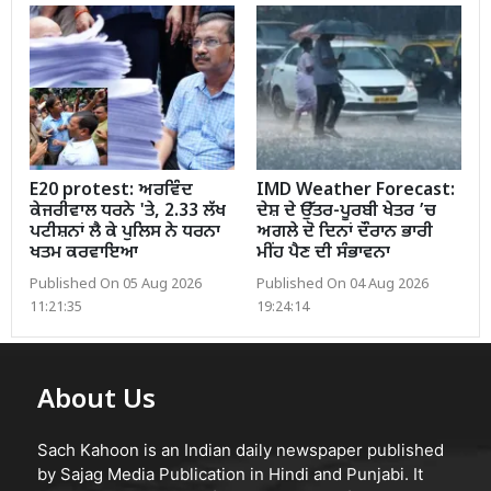
E20 protest: ਅਰਵਿੰਦ
IMD Weather Forecast:
ਕੇਜਰੀਵਾਲ ਧਰਨੇ 'ਤੇ, 2.33 ਲੱਖ
ਦੇਸ਼ ਦੇ ਉੱਤਰ-ਪੂਰਬੀ ਖੇਤਰ ’ਚ
ਪਟੀਸ਼ਨਾਂ ਲੈ ਕੇ ਪੁਲਿਸ ਨੇ ਧਰਨਾ
ਅਗਲੇ ਦੋ ਦਿਨਾਂ ਦੌਰਾਨ ਭਾਰੀ
ਖਤਮ ਕਰਵਾਇਆ
ਮੀਂਹ ਪੈਣ ਦੀ ਸੰਭਾਵਨਾ
Published On 05 Aug 2026
Published On 04 Aug 2026
11:21:35
19:24:14
About Us
Sach Kahoon is an Indian daily newspaper published
by Sajag Media Publication in Hindi and Punjabi. It