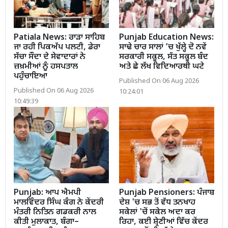
Patiala News: ਰਾੜਾ ਸਾਹਿਬ
Punjab Education News:
ਜਾ ਰਹੀ ਪਿਕਅੱਪ ਪਲਟੀ, ਡੇਰਾ
ਸਾਢੇ ਚਾਰ ਸਾਲਾਂ ’ਚ ਖੁੱਲ੍ਹੇ ਦੋ ਨਵੇਂ
ਸੱਚਾ ਸੌਦਾ ਦੇ ਸੇਵਾਦਾਰਾਂ ਨੇ
ਸਰਕਾਰੀ ਸਕੂਲ, ਸੱਤ ਸਕੂਲ ਬੰਦ
ਜ਼ਖ਼ਮੀਆਂ ਨੂੰ ਹਸਪਤਾਲ
ਅਤੇ ਛੇ ਲੱਖ ਵਿਦਿਆਰਥੀ ਘਟੇ
ਪਹੁੰਚਾਇਆ
Published On 06 Aug 2026
Published On 06 Aug 2026
10:24:01
10:49:39
Punjab: ਆਪ ਐਮਪੀ
Punjab Pensioners: ਪੰਜਾਬ
ਮਾਲਵਿੰਦਰ ਸਿੰਘ ਕੰਗ ਨੇ ਕੇਂਦਰੀ
ਦੇਸ਼ 'ਚ ਸਭ ਤੋਂ ਵੱਧ ਤਨਖਾਹ
ਮੰਤਰੀ ਨਿਤਿਨ ਗਡਕਰੀ ਨਾਲ
ਸਕੇਲਾਂ 'ਚੋਂ ਸਕੇਲ ਅਦਾ ਕਰ
ਕੀਤੀ ਮੁਲਾਕਾਤ, ਬੰਗਾ–
ਰਿਹਾ, ਕਈ ਸ਼੍ਰੇਣੀਆਂ ਵਿੱਚ ਕੇਂਦਰ