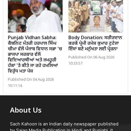
Punjab Vidhan Sabha:
Body Donation: ਸਰੀਰਦਾਨ
ਕੈਬਨਿਟ ਮੰਤਰੀ ਹਰਪਾਲ ਸਿੰਘ
ਕਰਕੇ ਪ੍ਰੇਮੀ ਰਮੇਸ਼ ਕੁਮਾਰ ਟੁਟੇਜਾ
ਚੀਮਾ ਵੱਲੋਂ ਪੰਜਾਬ ਵਿਧਾਨ ਸਭਾ 'ਚ
ਇੰਸਾਂ ਬਣੇ ਮਨੁੱਖਤਾ ਲਈ ਪ੍ਰੇਰਨਾ
ਭਾਜਪਾ ਸਰਕਾਰ ਵੱਲੋਂ
Published On 06 Aug 2026
ਵਿਦਿਆਰਥੀਆਂ ਅਤੇ ਜਮਹੂਰੀ
10:33:57
ਹੱਕਾਂ 'ਤੇ ਕੀਤੇ ਜਾ ਰਹੇ ਹਮਲਿਆਂ
ਵਿਰੁੱਧ ਮਤਾ ਪੇਸ਼
Published On 04 Aug 2026
10:11:14
About Us
Sach Kahoon is an Indian daily newspaper published
by Sajag Media Publication in Hindi and Punjabi. It