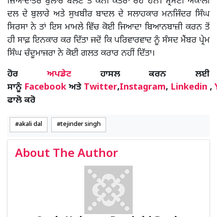
ਜ਼ਿਆਦਾਤਰ ਬੁਲਾਰੇ ਬੋਲਣ ਤੋਂ ਕੰਨੀ ਕਤਰਾ ਰਹੇ ਹਨ। ਸ਼੍ਰੋਮਣੀ ਅਕਾਲੀ
ਦਲ ਦੇ ਬੁਲਾਰੇ ਅਤੇ ਸੁਖਬੀਰ ਬਾਦਲ ਦੇ ਸਲਾਹਕਾਰ ਮਨਜਿੰਦਰ ਸਿੰਘ
ਸਿਰਸਾ ਨੇ ਤਾਂ ਇਸ ਮਾਮਲੇ ਵਿੱਚ ਕੋਈ ਜਿਆਦਾ ਬਿਆਨਬਾਜ਼ੀ ਕਰਨ ਤੋਂ
ਹੀ ਸਾਫ਼ ਇਨਕਾਰ ਕਰ ਦਿੱਤਾ ਜਦੋਂ ਕਿ ਪਰਿਵਾਰਵਾਦ ਨੂੰ ਸੰਸਦ ਮੈਂਬਰ ਪ੍ਰੇਮ
ਸਿੰਘ ਚੰਦੂਮਾਜਰਾ ਨੇ ਕੋਈ ਗਲਤ ਕਰਾਰ ਨਹੀਂ ਦਿੱਤਾ।
ਹੋਰ
ਅਪਡੇਟ
ਹਾਸਲ ਕਰਨ ਲਈ
ਸਾਨੂੰ
Facebook
ਅਤੇ
Twitter
,
Instagram
,
Linkedin
,
ਫਾਲੋ ਕਰੋ
akali dal
tejinder singh
About The Author