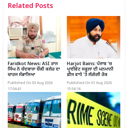
Related Posts
Faridkot News: ASI ਰਾਜ
Harjot Bains: ਪੰਜਾਬ ’ਚ
ਸਿੰਘ ਨੇ ਚੰਦਬਾਜਾ ਚੌਂਕੀ ਕਲੇਰ ਦਾ
ਪ੍ਰਾਈਵੇਟ ਸਕੂਲਾਂ ਦੀ ਮਨਮਾਨੀ
ਚਾਰਜ ਸੰਭਾਲਿਆ
ਫ਼ੀਸ ਵਾਧੇ ’ਤੇ ਲੱਗੇਗੀ ਰੋਕ
Published On 03 Aug 2026
Published On 01 Aug 2026
17:04:41
15:56:16