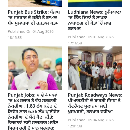
Punjab Bus Strike: ਪੰਜਾਬ
Ludhiana News: ਲੁਧਿਆਣਾ
’ਚ ਸਰਕਾਰ ਦੇ ਭਰੋਸੇ ਤੋਂ ਬਾਅਦ
’ਚ ਤਿੰਨ ਦਿਨਾਂ ਤੋਂ ਲਾਪਤਾ
ਬੱਸ ਮੁਲਾਜ਼ਮਾਂ ਦੀ ਹੜਤਾਲ ਖਤਮ
ਨਾਬਾਲਗ ਦੀ ਖੇਤਾਂ ’ਚੋਂ ਲਾਸ਼
ਬਰਾਮਦ
Published On 04 Aug 2026
Published On 03 Aug 2026
18:15:33
17:16:58
Punjab Jobs: ਸਾਢੇ 4 ਸਾਲਾਂ
Punjab Roadways News:
‘ਚ 68 ਹਜ਼ਾਰ ਤੋਂ ਵੱਧ ਸਰਕਾਰੀ
ਪੀਆਰਟੀਸੀ ਦੇ ਬਾਹਰੀ ਸੰਸਥਾ ਤੇ
ਨੌਕਰੀਆਂ, 1.83 ਲੱਖ ਕਰੋੜ ਦੇ
ਕੰਟਰੈਕਟ ਮੁਲਾਜ਼ਮਾਂ ਲਈ
ਨਿਵੇਸ਼ ਨਾਲ 6.36 ਲੱਖ ਪ੍ਰਾਈਵੇਟ
ਖੁਸ਼ਖਬਰੀ, ਤਨਖ਼ਾਹ ਵਧੀਆਂ
ਨੌਕਰੀਆਂ ਦੇ ਮੌਕੇ ਪੈਦਾ ਕੀਤੇ:
Published On 04 Aug 2026
ਨੌਜਵਾਨਾਂ ਲਈ ਸਾਜ਼ਗਾਰ ਮਾਹੌਲ
12:01:38
ਸਿਰਜ ਰਹੀ ਹੈ ਮਾਨ ਸਰਕਾਰ: