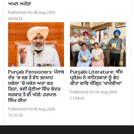
ਅਮਨ ਅਰੋੜਾ
Published On 06 Aug 2026
09:56:33
Punjab Pensioners: ਪੰਜਾਬ
Punjabi Literature: ਐੱਸ
ਦੇਸ਼ 'ਚ ਸਭ ਤੋਂ ਵੱਧ ਤਨਖਾਹ
ਪ੍ਰਸ਼ੋਤਮ ਨੇ ਸਾਹਿਤਕਾਰਾਂ ਨੂੰ ਭੇਟ
ਸਕੇਲਾਂ 'ਚੋਂ ਸਕੇਲ ਅਦਾ ਕਰ
ਕੀਤਾ ਕਾਵਿ ਸੰਗ੍ਰਿਹ ‘ਖਾਮੋਸ਼ੀਆਂ’
ਰਿਹਾ, ਕਈ ਸ਼੍ਰੇਣੀਆਂ ਵਿੱਚ ਕੇਂਦਰ
Published On 03 Aug 2026
ਸਰਕਾਰ ਤੋਂ ਵੀ ਅੱਗੇ: ਹਰਪਾਲ
17:58:42
ਸਿੰਘ ਚੀਮਾ
Published On 05 Aug 2026
11:15:16